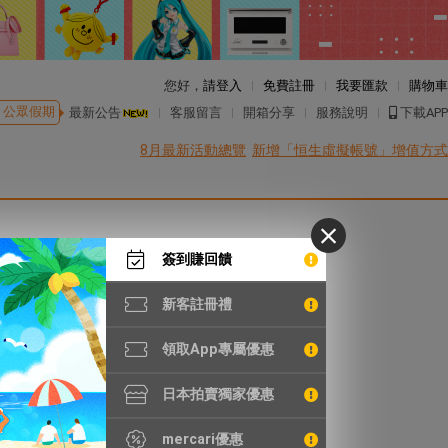
您好，
請登入
免費註冊
我要匯款
購物車
公眾假期
最新公告
客服留言
開箱分享
服務說明
下載APP
8月最新活動總覽
新增「恒生虛擬帳號」增值方式
簽到賺回饋
新客註冊禮
領取App專屬優惠
日本拍賣獨家優惠
mercari優惠