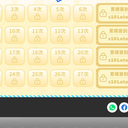
家寄錯全額處理
運送損壞
支付方式
FPS 轉數快 / Tap & Go 拍住賞 - FPS
銀行過數
Payme
自取點現金儲值
Alipay HK
信用卡
注意事項