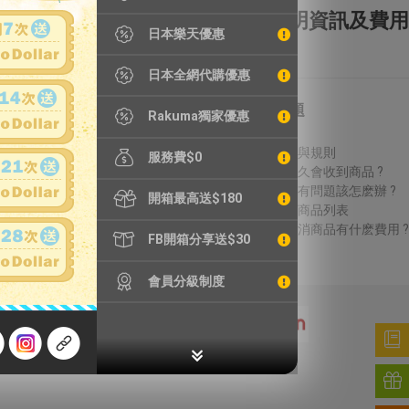
全額理賠
全透明資訊及費用
日本樂天優惠
日本全網代購優惠
特別服務
常見問題
Rakuma獨家優惠
鐵壺漏水檢測
費用說明
精品鑑定
議價方式與規則
服務費$0
輪框拆除
結標後多久會收到商品 ?
加強包裝
收到商品有問題該怎麽辦 ?
開箱最高送$180
無法進口商品列表
得標後取消商品有什麽費用 ?
FB開箱分享送$30
會員分級制度