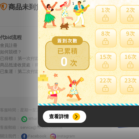
商品未到貨全額理賠
賣
代bid流程
Letao保障
會員註冊
商品未到貨全額理賠
如何競標？
賣家寄錯全額處理
0
已得標
第一次付款
運送損壞全額理賠
商品抵達收貨處
待集運
全透明資訊及費用
已集運
第二次付款
{literal}
{/literal}
合作夥伴：
客服時間：星期一至五 10:00-22:00 星期六至日13:00-22:00
查看詳情
客服專線：
Whatsapp 線上客服
客服郵箱：
service@funbid.com.hk
關注我們：
Facebook
Instagram