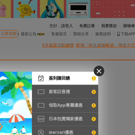
您好，
請登入
免費註冊
我要匯款
購物車
公眾假期
最新公告
客服留言
開箱分享
服務說明
下載APP
8月最新活動總覽
新增「恒生虛擬帳號」增值方式
簽到賺回饋
新客註冊禮
領取App專屬優惠
日本拍賣獨家優惠
mercari優惠