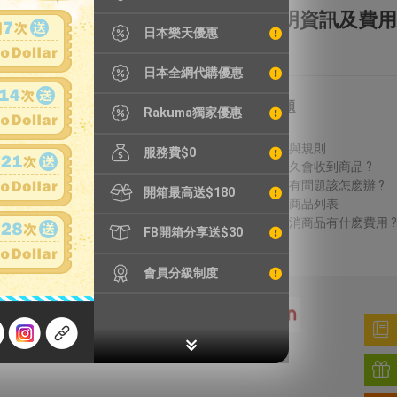
全額理賠
全透明資訊及費用
日本樂天優惠
日本全網代購優惠
特別服務
常見問題
Rakuma獨家優惠
鐵壺漏水檢測
費用說明
精品鑑定
議價方式與規則
服務費$0
輪框拆除
結標後多久會收到商品 ?
加強包裝
收到商品有問題該怎麽辦 ?
開箱最高送$180
無法進口商品列表
得標後取消商品有什麽費用 ?
FB開箱分享送$30
會員分級制度