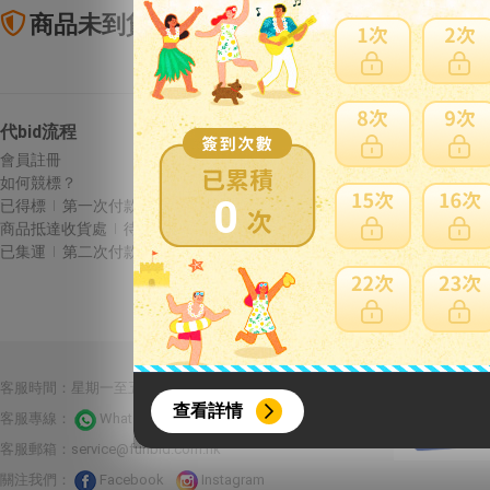
商品未到貨全額理賠
賣
代bid流程
Letao保障
會員註冊
商品未到貨全額理賠
如何競標？
賣家寄錯全額處理
0
已得標
第一次付款
運送損壞全額理賠
商品抵達收貨處
待集運
全透明資訊及費用
已集運
第二次付款
{literal}
{/literal}
合作夥伴：
客服時間：星期一至五 10:00-22:00 星期六至日13:00-22:00
查看詳情
客服專線：
Whatsapp 線上客服
客服郵箱：
service@funbid.com.hk
關注我們：
Facebook
Instagram