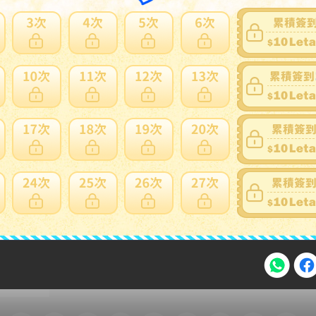
家寄錯全額處理
運送損壞
支付方式
FPS 轉數快 / Tap & Go 拍住賞 - FPS
銀行過數
Payme
自取點現金儲值
Alipay HK
信用卡
注意事項