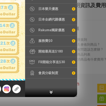
全額理賠
全透明資訊及費用
日本樂天優惠
日本全網代購優惠
特別服務
常見問題
Rakuma獨家優惠
鐵壺漏水檢測
費用說明
精品鑑定
議價方式與規則
服務費$0
輪框拆除
結標後多久會收到商品 ?
加強包裝
收到商品有問題該怎麽辦 ?
開箱最高送$180
無法進口商品列表
得標後取消商品有什麽費用 ?
FB開箱分享送$30
會員分級制度