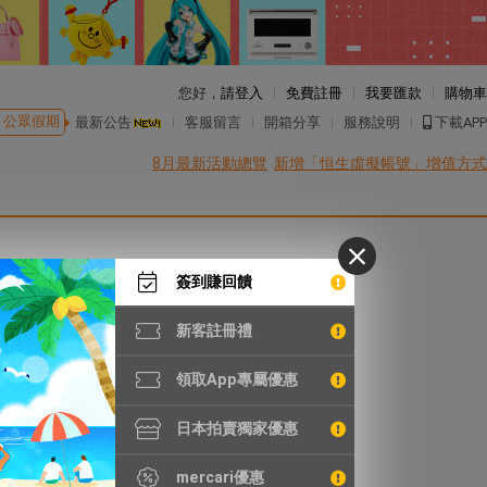
您好，
請登入
免費註冊
我要匯款
購物車
公眾假期
最新公告
客服留言
開箱分享
服務說明
下載APP
8月最新活動總覽
新增「恒生虛擬帳號」增值方式
簽到賺回饋
新客註冊禮
領取App專屬優惠
日本拍賣獨家優惠
mercari優惠