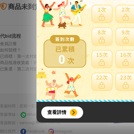
商品未到貨全額理賠
賣
代bid流程
Letao保障
會員註冊
商品未到貨全額理賠
如何競標？
賣家寄錯全額處理
0
已得標
第一次付款
運送損壞全額理賠
商品抵達收貨處
待集運
全透明資訊及費用
已集運
第二次付款
{literal}
{/literal}
合作夥伴：
客服時間：星期一至五 10:00-22:00 星期六至日13:00-22:00
查看詳情
客服專線：
Whatsapp 線上客服
客服郵箱：
service@funbid.com.hk
關注我們：
Facebook
Instagram