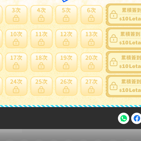
家寄錯全額處理
運送損壞
支付方式
FPS 轉數快 / Tap & Go 拍住賞 - FPS
銀行過數
Payme
自取點現金儲值
Alipay HK
信用卡
注意事項