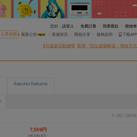
您好，
請登入
免費註冊
我要匯款
購物車
公眾假期
最新公告
客服留言
開箱分享
服務說明
下載APP
8月最新活動總覽
新增「恒生虛擬帳號」增值方式
Rakuten Rakuma
表
1~30 / 285件
7,559円
HK396.8元