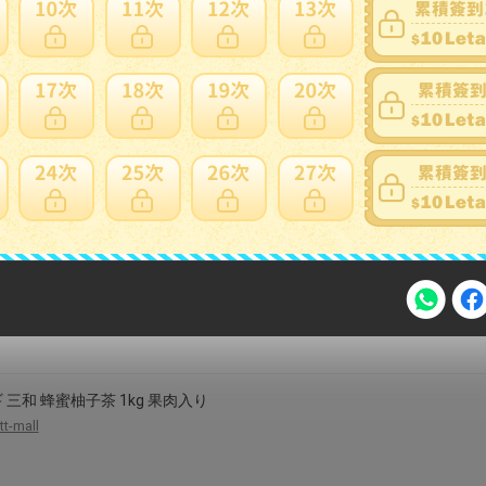
料 大象 ゆず茶 1kg×3個
okawa-shop
蜂蜜 柚子茶(ゆず茶) 1Kg 1BOX 9本 箱売り オットゥギ三和 蜂蜜ゆず茶
含有）ゆず茶 1kg 三和はちみつ 蜂蜜 かりん ゆず しょうが 茶 オト
韓国茶 韓国食品
medachi
注意事項
 三和 蜂蜜柚子茶 1kg 果肉入り
tt-mall