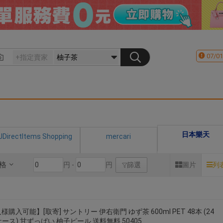
07/01
日本樂天
JDirectItems Shopping
mercari
格
円 -
円
篩選
圖片
列
様購入可能】[取寄] サントリー 伊右衛門 ゆず茶 600ml PET 48本 (24
ケース) 甘ずっぱい 柚子ピール 送料無料 50405