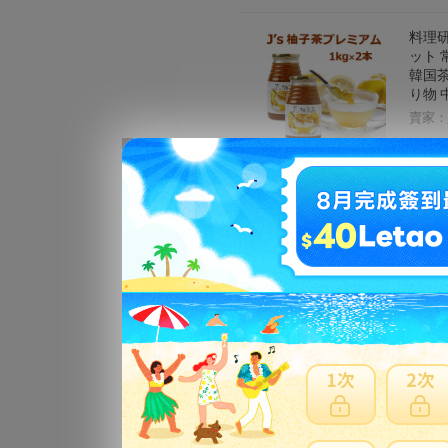
料理研
ット 
韓国茶
り物 
賣家：
★送
茶 カ
韓国ジ
茶 蜂
賣家：
ゆず茶
賣家：