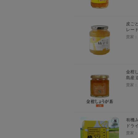
2026年8月1日上午00:00開始至
每人單一帳號每日只可簽到1次
本月每完成簽到7次
，系統會即時發
皮ごと
レード
本月簽到活動最多可獲得「$40 Leta
賣家：
會員需完成手機認證才可參加本活動
Letao Dollar使用規則：
Letao Dollar使用期限至發放後
Letao Dollar可於「JDire
與商品金額。
Letao Dollar不可用於購
金柑し
類現金商品、日本寄日本之訂單
島産 
使用Letao Dollar之委託單
賣家：
Dollar使用期限不會延長。
Letao 保有所有變更、修改
有機J
ドライ
賣家：