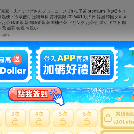
究家・J.ノリツグさんプロデュース J's 柚子茶 premium 1kg×2本セ
常温便・冷蔵便可 送料無料 賞味期限2026年10月9日 韓国 韓国グルメ
 お茶 ゆず茶 韓国ゆず茶 韓国柚子茶 ドリンク お茶会 温活 ギフト 贈
中元 歳暮 御祝 お祝い
5elife
料無料★【ダムト】蜂蜜入りお茶 770g なつめ茶 生姜茶 柚子
リン茶 4個セット 韓国食品 韓国食材 韓国 韓国飲み物 韓国飲料
ュース 韓国ソフトドリンク 柚子ジュース 韓国お茶 伝統茶 ヘルシー
蜜入り ナツメ ゆず ショウガ だむと
kangtong-market
（蜂蜜入り）500g×9個（韓国飲料、お茶）
seny-777