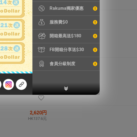
Rakuma獨家優惠
4,266円
服務費$0
HK224.0元
開箱最高送$180
FB開箱分享送$30
會員分級制度
9,990円
HK524.5元
2,620円
HK137.6元