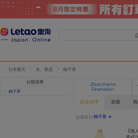
日本樂天
水、飲品
柚子茶
分類清單
JDirectItems
Fleamarket
柚子茶
綜合排序
銷量
價
柚子茶
收藏類別
【個人
本×2