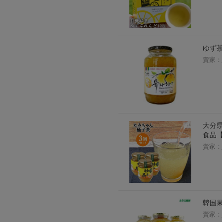
ゆず茶
賣家：
大分県
食品
賣家：
韓国果
賣家：