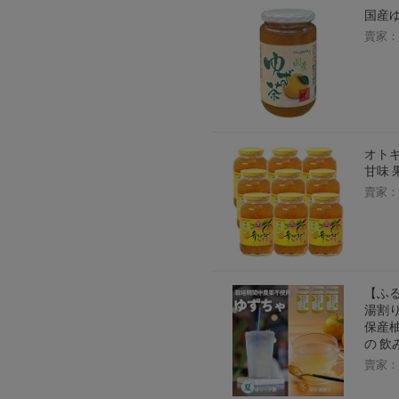
国産ゆ
賣家：
オトギ
甘味 
賣家：
【ふる
湯割り
保産柚
の 飲
賣家：