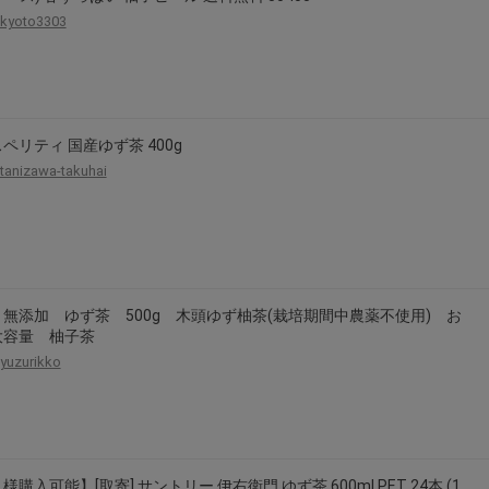
kyoto3303
ペリティ 国産ゆず茶 400g
tanizawa-takuhai
無添加 ゆず茶 500g 木頭ゆず柚茶(栽培期間中農薬不使用) お
大容量 柚子茶
yuzurikko
様購入可能】[取寄] サントリー 伊右衛門 ゆず茶 600ml PET 24本 (1