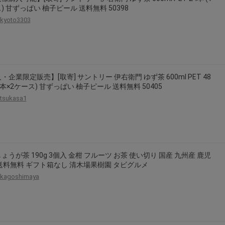
) 甘ずっぱい 柚子ピール 送料無料 50398
kyoto3303
・企業限定販売】[取寄] サントリー 伊右衛門 ゆず茶 600ml PET 48
24本×2ケース) 甘ずっぱい 柚子ピール 送料無料 50405
tsukasa1
ょうが茶 190g 3個入 金柑 フルーツ お茶 使い切り 国産 九州産 鹿児
送料無料 ギフト箱なし 清木場果樹園 タビグルメ
kagoshimaya