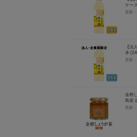
ケース
賣家：
【法人
本 (
賣家：
金柑し
島産 
賣家：