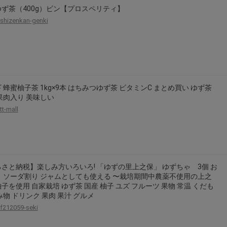
ず茶（400g）ビン【プロスペリティ】
shizenkan-genki
 蜂蜜柚子茶 1kg×9本 はちみつゆず茶 ビタミンC まとめ買い ゆず茶
果肉入り 美味しい
tt-mall
さと納税】楽しみ方いろいろ! 「ゆずの里上之保」 ゆずちゃ 3個 お
 ソーダ割り ジャムとしても使える 〜栽培期間中農薬不使用の上之
子を使用 自家栽培 ゆず茶 国産 柚子 ユズ フルーツ 果物 常温 くだも
み物 ドリンク 果肉 果汁 グルメ
f212059-seki