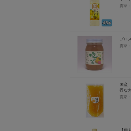
賣家：
プロス
賣家：
国産 
得な
賣家：
【個人