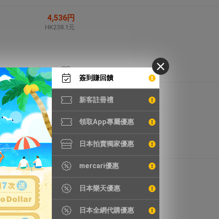
4,536円
HK238.1元
簽到賺回饋
4,644円
新客註冊禮
HK243.8元
領取App專屬優惠
日本拍賣獨家優惠
mercari優惠
5,500円
HK288.8元
日本樂天優惠
日本全網代購優惠