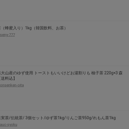
（蜂蜜入り）1kg（韓国飲料、お茶）
seny-777
大山産のゆず使用 トーストもいいけどお湯割りも 柚子茶 220g×3 森
【送料込】
onsenken-oita
実茶/伝統茶/ 3個セット/ゆず茶1kg/りんご茶950g/れもん茶1kg
auc-syoku