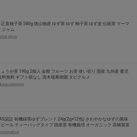
2026年8月31日晚上23:59結束。
，逾期不得補簽。
放「$10 Letao Dollar」至會員帳戶中。
正直柚子茶 580g 徳山物産 ゆず茶 ゆず 柚子茶 ゆず皮 伝統茶 マーマ
 ジャム
o Dollar」。
imd-shop
，若要參加APP加碼活動，可掃瞄QRcode下載APP。
第30日之晚上23:59。
ctItems Auction」、「日本商城代購」 「第一次付款」使用，可折抵服務費
買商品為「門票、優惠券、住宿券、禮券、儲值卡……等等」、48小時外付款、
ょうが茶 190g 2個入 金柑 フルーツ お茶 使い切り 国産 九州産 鹿児
。
送料無料 ギフト箱なし 清木場果樹園 タビグルメ
，如因價格不符、缺貨、非Letao因素(退貨不會歸還)退單者，退回的Letao
kagoshimaya
或提前終止之權利，如有變更恕不另行通知，將以官網公告為準。
AS認証 有機緑茶ゆずブレンド 24g(2g×12包) さわやかなゆずの風味
ピール ティーバッグタイプ 国産茶 有機栽培 オーガニック 高橋製茶
cosmebox