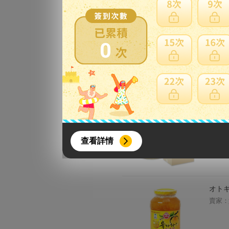
送料無
賣家：
0
三和 
（蜂蜜
{literal}
{/literal}
ゥギ 
查看詳情
賣家：
オトギ
賣家：
【8月簽到活動】
活動期間：