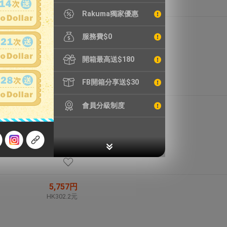
Rakuma獨家優惠
6,730円
服務費$0
HK353.3元
開箱最高送$180
FB開箱分享送$30
會員分級制度
9,837円
HK516.4元
5,757円
HK302.2元