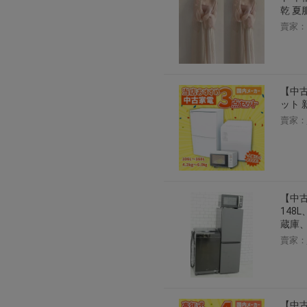
乾 夏
賣家：
【中
ット 
賣家：
【中
148
蔵庫
賣家：
【中古