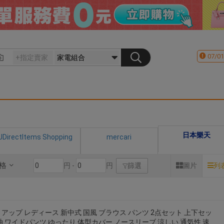
07/01
日本樂天
JDirectItems Shopping
mercari
格
円 -
円
篩選
圖片
列
アップ レディース 新中式 国風 ブラウス パンツ 2点セット 上下セッ
袖 ワイドパンツ ゆったり 体型カバー ノースリーブ 涼しい 通気性 速