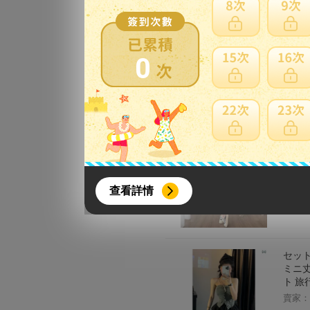
スーツ
ピース
0
ォーマ
賣家：
セット
ダー 
{literal}
{/literal}
ル 夏
查看詳情
賣家：
セット
ミニ丈
ト 旅
【8月簽到活動】
賣家：
活動期間：