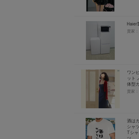
2026年8月1日上午00:00開始至
每人單一帳號每日只可簽到1次
本月每完成簽到7次
，系統會即時發
Haie
本月簽到活動最多可獲得「$40 Leta
賣家：
會員需完成手機認證才可參加本活動
Letao Dollar使用規則：
Letao Dollar使用期限至發放後
Letao Dollar可於「JDire
與商品金額。
Letao Dollar不可用於購
ワンピ
類現金商品、日本寄日本之訂單
ット 
使用Letao Dollar之委託單
体型カ
Dollar使用期限不會延長。
賣家：
Letao 保有所有變更、修改
酒はガ
シャツ
Tシャ
ツ