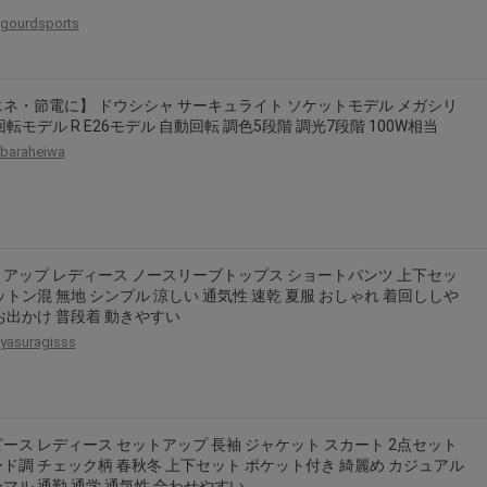
gourdsports
ネ・節電に】 ドウシシャ サーキュライト ソケットモデル メガシリ
回転モデル R E26モデル 自動回転 調色5段階 調光7段階 100W相当
baraheiwa
アップ レディース ノースリーブトップス ショートパンツ 上下セッ
ットン混 無地 シンプル 涼しい 通気性 速乾 夏服 おしゃれ 着回ししや
お出かけ 普段着 動きやすい
yasuragisss
ース レディース セットアップ 長袖 ジャケット スカート 2点セット
ド調 チェック柄 春秋冬 上下セット ポケット付き 綺麗め カジュアル
マル 通勤 通学 通気性 合わせやすい