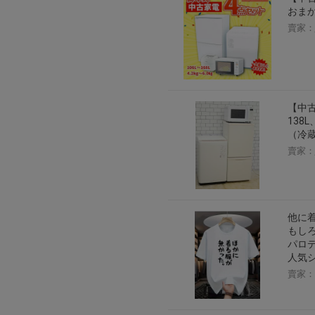
おまか
賣家：
【中
138L
（冷
賣家：
他に着
もしろ
パロデ
人気シ
賣家：