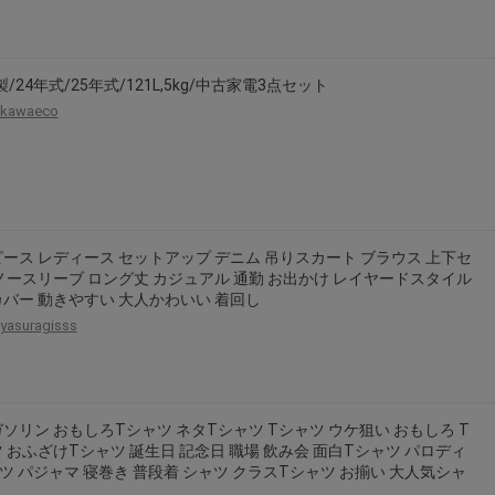
2026年8月31日晚上23:59結束。
，逾期不得補簽。
放「$10 Letao Dollar」至會員帳戶中。
r製/24年式/25年式/121L,5kg/中古家電3点セット
o Dollar」。
kawaeco
，若要參加APP加碼活動，可掃瞄QRcode下載APP。
第30日之晚上23:59。
ctItems Auction」、「日本商城代購」 「第一次付款」使用，可折抵服務費
買商品為「門票、優惠券、住宿券、禮券、儲值卡……等等」、48小時外付款、
ース レディース セットアップ デニム 吊りスカート ブラウス 上下セ
。
ノースリーブ ロング丈 カジュアル 通勤 お出かけ レイヤードスタイル
，如因價格不符、缺貨、非Letao因素(退貨不會歸還)退單者，退回的Letao
バー 動きやすい 大人かわいい 着回し
yasuragisss
或提前終止之權利，如有變更恕不另行通知，將以官網公告為準。
ソリン おもしろTシャツ ネタTシャツ Tシャツ ウケ狙い おもしろ T
 おふざけTシャツ 誕生日 記念日 職場 飲み会 面白Tシャツ パロディ
ツ パジャマ 寝巻き 普段着 シャツ クラスTシャツ お揃い 大人気シャ