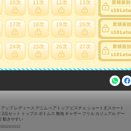
 レディース セットアップ テーラードジャケット ノースリーブワン
 2点セット 長袖 羽織り 膝丈スカート 清楚 お呼ばれ オケージョン フ
ル セレモニー 通勤 入学式 卒業式 着回し抜群
yasuragisss
アップ レディース 上下セット 半袖 ショートパンツ セーラー風 ボー
トップス 2点セット ストライプ 体型カバー 動きやすい 通学 カジュア
服
yasuragisss
注意事項
アップ レディース デニム ベアトップ ビスチェ ショート丈スカート
 2点セット トップス ボトムス 無地 ギャザー フリル カジュアル デー
行 動きやすい
yasuragisss