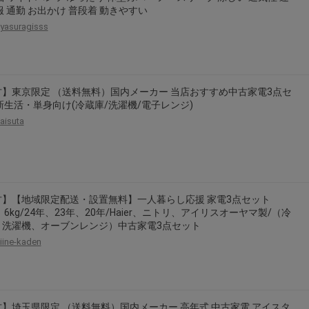
服 通勤 お出かけ 普段着 動きやすい
yasuragisss
古】東京限定 （送料無料）国内メーカー 当店おすすめ中古家電3点セ
新生活・単身向け(冷蔵庫/洗濯機/電子レンジ)
aisuta
古】【地域限定配送・設置無料】一人暮らし応援 家電3点セット
L、6kg/24年、23年、20年/Haier、ニトリ、アイリスオーヤマ製/（冷
、洗濯機、オーブンレンジ）中古家電3点セット
iine-kaden
】埼玉県限定 （送料無料）国内メーカー 高年式 中古家電 アイスタ