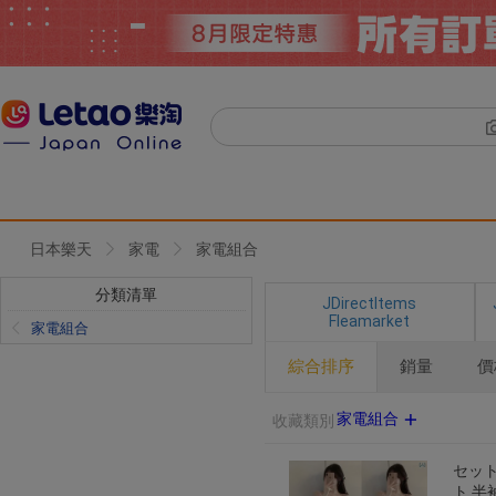
日本樂天
家電
家電組合
分類清單
JDirectItems
Fleamarket
家電組合
綜合排序
銷量
價
家電組合
收藏類別
セット
ト 半