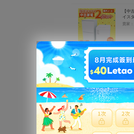
【中古
イスタ
賣家：
セット
ス ボ
やすい
賣家：
「お買
ット】
ーヒー
向け 
賣家：