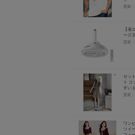
賣家：
【省エ
ーズ 
賣家：
セット
ト コ
すい 
賣家：
ワンピ
ツイー
フォー