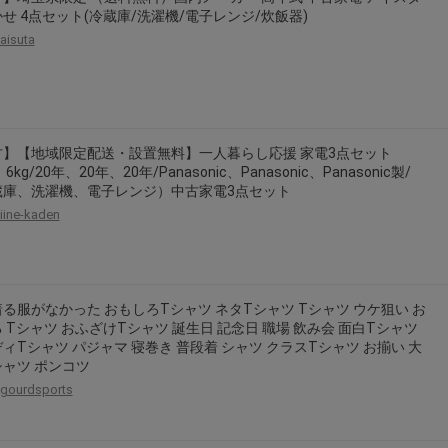
せ 4点セット(冷蔵庫/洗濯機/電子レンジ/炊飯器)
aisuta
古】【地域限定配送・設置無料】一人暮らし応援 家電3点セット
、6kg/20年、20年、20年/Panasonic、Panasonic、Panasonic製/
蔵庫、洗濯機、電子レンジ）中古家電3点セット
iine-kaden
る服がなかった おもしろTシャツ ネタTシャツ Tシャツ ウケ狙い お
 Tシャツ おふざけTシャツ 誕生日 記念日 職場 飲み会 面白Tシャツ
ィTシャツ パジャマ 寝巻き 普段着 シャツ クラスTシャツ お揃い 大
ャツ ポンコツ
gourdsports