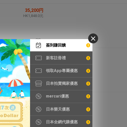
35,200円
HK1,848.0元
簽到賺回饋
7,473円
新客註冊禮
HK392.3元
領取App專屬優惠
日本拍賣獨家優惠
mercari優惠
49,800円
HK2,614.5元
日本樂天優惠
日本全網代購優惠