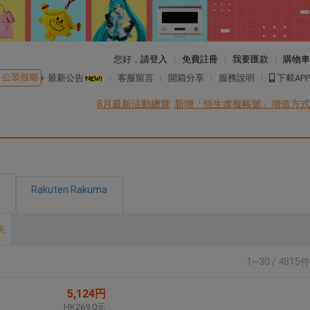
您好，
請登入
免費註冊
我要匯款
購物車
公眾假期
最新公告
客服留言
開箱分享
服務說明
下載APP
8月最新活動總覽
新增「恒生虛擬帳號」增值方式
Rakuten Rakuma
表
1~30 / 4815件
5,124円
HK269.0元