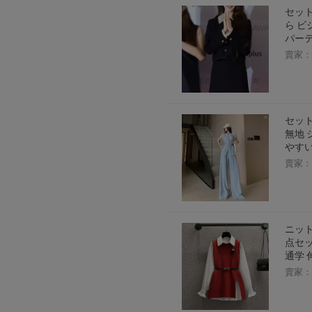
セット
ら ビ
パーテ
賣家：
セット
無地 
やすい
賣家：
ニット
点セッ
通学
賣家：