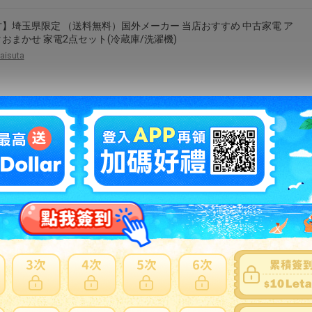
】埼玉県限定 （送料無料）国外メーカー 当店おすすめ 中古家電 ア
おまかせ 家電2点セット(冷蔵庫/洗濯機)
aisuta
アップ レディース 半袖 ブラウス ショートパンツ 上下セット トップ
トムス 無地 前開き ボタン カジュアル 普段着 夏服 お出かけ 旅行 動き
 リラックス
yasuragisss
い物マラソン15%OFF」【新発売】Brewkit コーヒーセット【3点セ
 600ml電気ドリップケトル 0.1g単位コーヒースケール 電動&手挽コ
ミル 電気ケトル キッチンスケール コーヒーグラインダー コーヒー
愛好家 初心者向け プレゼント ギフト
epeios-official