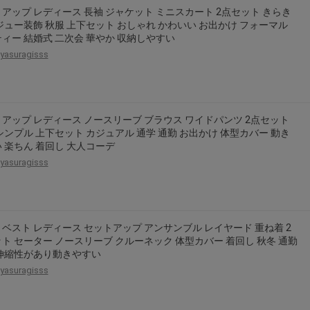
アップ レディース 長袖 ジャケット ミニスカート 2点セット きらき
ジュー装飾 秋服 上下セット おしゃれ かわいい お出かけ フォーマル
ィー 結婚式 二次会 華やか 収納しやすい
yasuragisss
アップ レディース ノースリーブ ブラウス ワイドパンツ 2点セット
シンプル 上下セット カジュアル 通学 通勤 お出かけ 体型カバー 動き
 楽ちん 着回し 大人コーデ
yasuragisss
ベスト レディース セットアップ アンサンブル レイヤード 重ね着 2
ト セーター ノースリーブ クルーネック 体型カバー 着回し 秋冬 通勤
 伸縮性があり動きやすい
yasuragisss