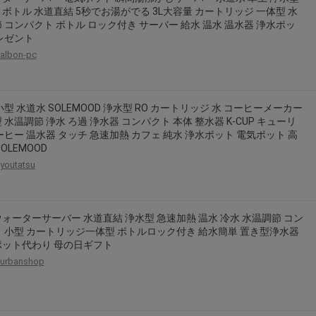
ボトル 水道直結 5秒でお湯がでる 3L大容量 カートリッジ 一体型 水
 コンパクト ボトル ロック付き サーバー 給水 温水 温水器 浄水ポッ
レゼント
albon-pc
小型 水道水 SOLEMOOD 浄水型 RO カートリッジ 水 コーヒーメーカー
 水温調節 浄水 ろ過 浄水器 コンパクト 本体 整水器 K-CUP キューリ
ーヒー 温水器 タッチ 急速加熱 カフェ 純水 浄水ポット 電気ポット 高
OLEMOOD
youtatsu
ォーターサーバー 水道直結 浄水型 急速加熱 温水 冷水 水温調節 コン
 小型 カートリッジ一体型 ボトルロック付き 給水簡単 置き型浄水器
ポット代わり 母の日ギフト
urbanshop