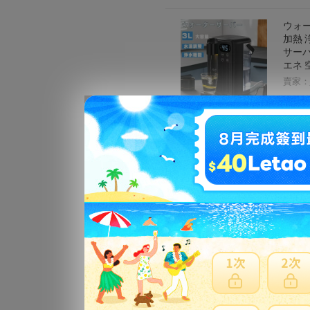
ウォー
加熱 
サーバ
エネ 
賣家：
【 P
賣家：
温水 
水 1
簡単操
サーバ
賣家：