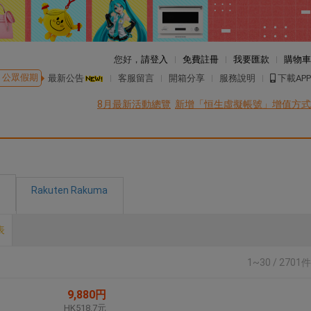
您好，
請登入
免費註冊
我要匯款
購物車
公眾假期
最新公告
客服留言
開箱分享
服務說明
下載APP
8月最新活動總覽
新增「恒生虛擬帳號」增值方式
Rakuten Rakuma
表
1~30 / 2701件
9,880円
HK518.7元