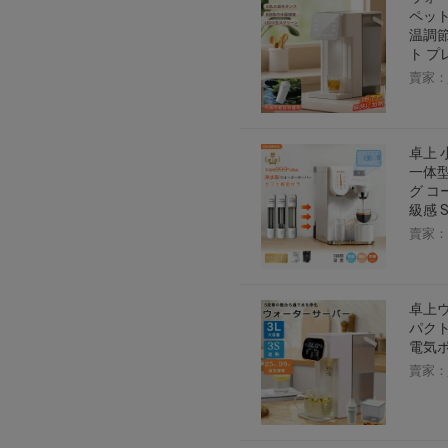
ペット
温調節
ト プ
賣家：
卓上 
一体型
グ コ
級感 S
賣家：
卓上ウ
パクト
電気
賣家：