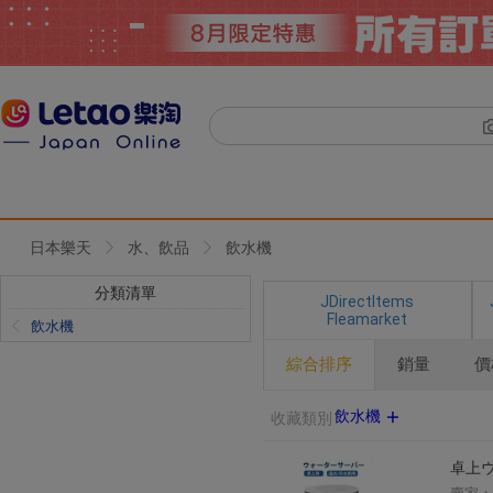
日本樂天
水、飲品
飲水機
分類清單
JDirectItems
Fleamarket
飲水機
綜合排序
銷量
價
飲水機
收藏類別
卓上