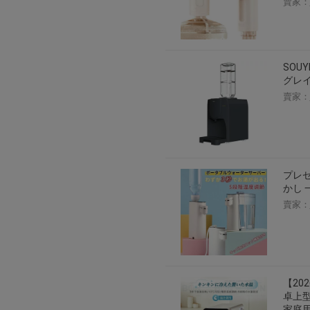
賣家：
SOU
グレイ 
賣家：
プレゼ
かし 
賣家：
【20
卓上型
家庭用