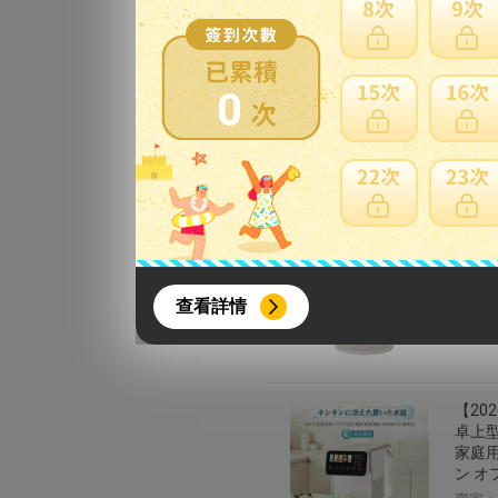
※法人
賣家：
0
カート
水器生
{literal}
{/literal}
純物除
料無
查看詳情
賣家：
【20
卓上型
家庭用
【8月簽到活動】
ン オ
活動期間：