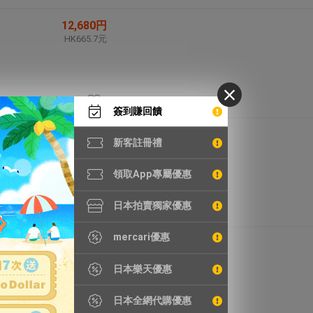
12,680円
HK665.7元
簽到賺回饋
37,900円
新客註冊禮
HK1,989.8元
領取App專屬優惠
日本拍賣獨家優惠
mercari優惠
11,250円
HK590.6元
日本樂天優惠
日本全網代購優惠