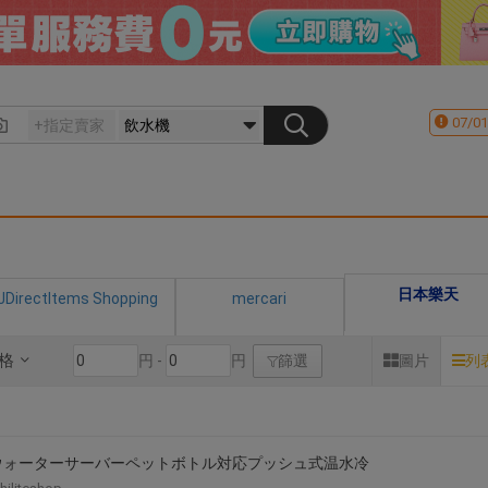
07/01
日本樂天
JDirectItems Shopping
mercari
格
円 -
円
篩選
圖片
列
ウォーターサーバーペットボトル対応プッシュ式温水冷