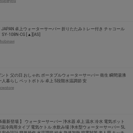
superyou
YI JAPAN 卓上ウォーターサーバー 折りたたみトレー付き チャコール
SY-108N-CG [▲][AS]
hobinavi
ント 父の日 おしゃれ ポータブルウォーターサーバー 衛生 瞬間湯沸
一人暮らし ペットボトル 卓上 5段階水温調節 安
cwstore
26最新登場 】 ウォーターサーバー 浄水器 卓上 温水 冷水 電気ポット
温冷両用タイプ 電気ケトル 水飲み場 浄水型ウォーターサーバー 5L
 安全設計 簡単操作 水温調節 給水 急速加熱 節電対策 老人用 キッチ