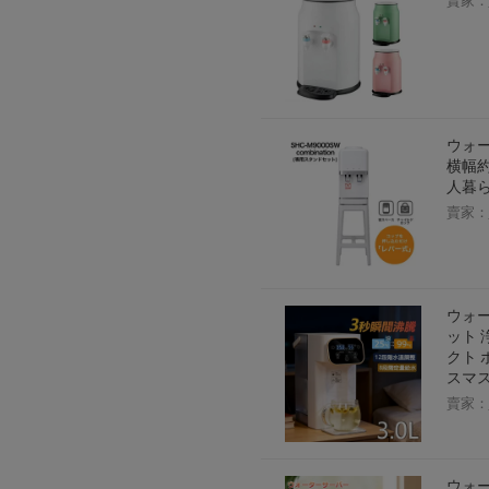
賣家：
ウォー
横幅約
人暮ら
賣家：
ウォー
ット 
クト 
スマス
賣家：
ウォー