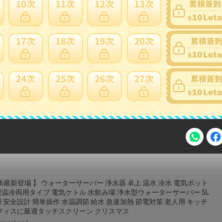
専用品※ Watta 専用浄水カートリッジ KW-03C 1点
tuzukiya
リッジ エアペットプラス用カートリッジ （ 交換用カートリッジ 純
成器 エアペットプラス 水道水 純水 EP-01用 交換用 パーツ 消耗品 不
去 コンパクト 電源不要 ろ過水 洗車 掃除 加湿器 ）【3980円以上送
料】
colorfulbox
注意事項
26最新登場 】 ウォーターサーバー 浄水器 卓上 温水 冷水 電気ポット
温冷両用タイプ 電気ケトル 水飲み場 浄水型ウォーターサーバー 5L
 安全設計 簡単操作 水温調節 給水 急速加熱 節電対策 老人用 キッチ
フィスに最適タッチスクリーン クリスマス