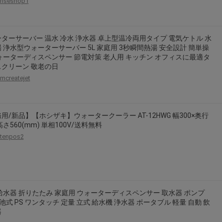
riseshop1
2026年8月31日晚上23:59結束。
，逾期不得補簽。
放「$10 Letao Dollar」至會員帳戶中。
ターサーバー 温水 冷水 浄水器 卓上型温冷両用タイプ 電気ケトル 水
 浄水型ウォーターサーバー 5L 家庭用 3秒瞬間熱湯 安全設計 簡単操
o Dollar」。
ォーターディスペンサー 節電対策 老人用 キッチン オフィスに最適タ
，若要參加APP加碼活動，可掃瞄QRcode下載APP。
クリーン 敬老の日
mcreatejet
第30日之晚上23:59。
ctItems Auction」、「日本商城代購」 「第一次付款」使用，可折抵服務費
買商品為「門票、優惠券、住宿券、禮券、儲值卡……等等」、48小時外付款、
用/新品】【ホシザキ】ウォータークーラー AT-12HWG 幅300×奥行
。
高さ560(mm) 単相100V/送料無料
，如因價格不符、缺貨、非Letao因素(退貨不會歸還)退單者，退回的Letao
tenpos2
或提前終止之權利，如有變更恕不另行通知，將以官網公告為準。
給水器 折りたたみ 家庭用 ウォーターディスペンサー 取水器 ポンプ
電池式 PS ワンタッチ 定量 立式 給水機 浄水器 ポータブル 軽量 自動 飲
器