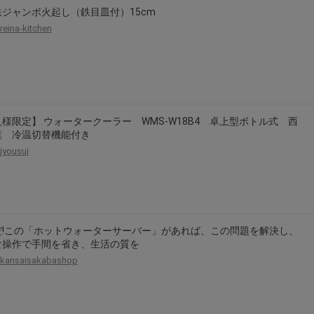
ジャンボ火起し（鉄目皿付）15cm
reina-kitchen
様限定】 ウォータークーラー WMS-W18B4 卓上型ボトル式 西
業 冷温切替機能付き
jyousui
だ!この「ホットウォーターサーバー」があれば、この問題を解決し、
な操作で手間を省き、生活の質を
kansaisakabashop