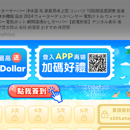
ターサーバー 浄水器 3L 家庭用卓上型 コンパク 12段階温度調整 急速
浄水機能 温水 2024 ウォーターディスペンサー 電気ケトル ウォーター
ー 電気ポット 瞬間湯沸かしサーバー【節電対策】デジタル表示 省
空焚き防止 会社 給湯室 おすすめ 休憩室
selfshop
OCKET IQ7 】
first-oa
温水 休憩室3秒瞬間熱湯 浄水器給湯室 浄水器 ウォーターサーバー 冷
2段階温度調整 浄水機能 電ケトル コンパク ウォーターディスペンサー
作 家庭用卓上型 家庭用卓上型 おすすめ 浄水機能 浄水器ウォーター
ー 3L 安全設計 急速加熱
sankoshoukai