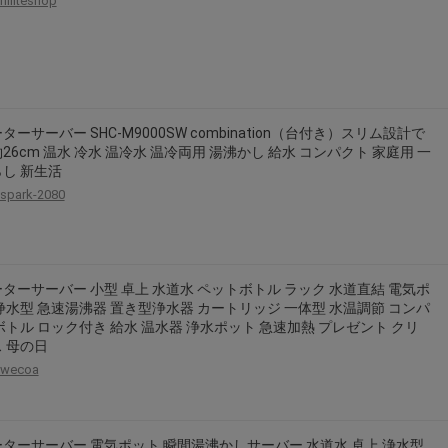
hiliteshop
ターサーバー SHC-M9000SW combination（台付き）スリム設計で
26cm 温水 冷水 温冷水 温冷両用 湯沸かし 給水 コンパクト 家庭用 一
し 新生活
spark-2080
ターサーバー 小型 卓上 水道水 ペットボトル ラック 水道直結 電気ポ
浄水型 急速湯沸器 置き型浄水器 カートリッジ 一体型 水温調節 コンパ
ボトル ロック付き 給水 温水器 浄水ポット 急速加熱 プレゼント クリ
 母の日
wecoa
ターサーバー 電気ポット 瞬間湯沸かしサーバー 水道水 卓上 浄水型