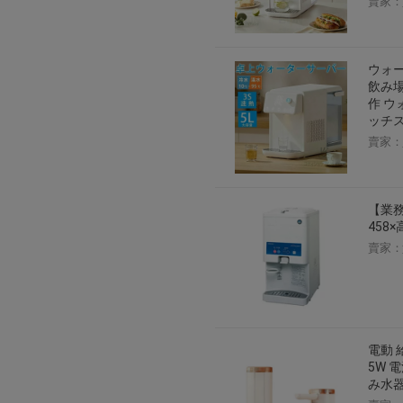
賣家：
2026年8月1日上午00:00開始至
每人單一帳號每日只可簽到1次
本月每完成簽到7次
，系統會即時發
ウォー
飲み場
本月簽到活動最多可獲得「$40 Leta
作 ウ
會員需完成手機認證才可參加本活動
ッチス
Letao Dollar使用規則：
賣家：
Letao Dollar使用期限至發放後
Letao Dollar可於「JDire
與商品金額。
Letao Dollar不可用於購
【業務
類現金商品、日本寄日本之訂單
458×
使用Letao Dollar之委託單
賣家：
Dollar使用期限不會延長。
Letao 保有所有變更、修改
電動 
5W 
み水