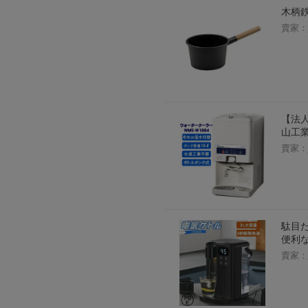
木柄鉄
賣家：
【法人
山工
賣家：
駄目
便利
賣家：