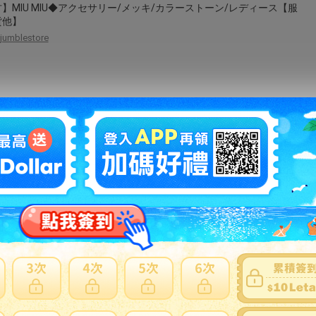
】MIU MIU◆アクセサリー/メッキ/カラーストーン/レディース【服
貨他】
jumblestore
アン溶岩ビーズ ドロップ チョーカー ネックレス 14K ゴールドフィ
- 12 インチ、2 インチの調節可能なエクステンダー付き Luna Tide
ava bead drop choker necklace in 14k gold fill - 12" with 2"
table extender
glomarket
RA ムーラ ネックレス 人気 ブランド プレゼント
jwell