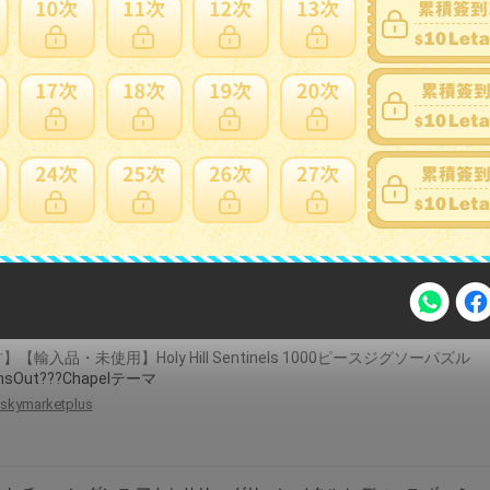
】【輸入品・未使用】ビデオRCAパッチケーブル1メートル( 91セン
ノラルプラグ
skymarketplus
HIPHOP ジュエリー ユニセックス アイス ブリング 5 列 リング 男性 女
ング ヒップホップ リング
la-graine
】【輸入品・未使用】Holy Hill Sentinels 1000ピースジグソーパズル
注意事項
unsOut???Chapelテーマ
skymarketplus