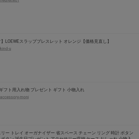
fleurette01
】LOEWEスラップブレスレット オレンジ【価格見直し】
kind-u
i ギフト用入れ物 プレゼント ギフト 小物入れ
accessory-moni
リー トレイ オーガナイザー 省スペース チェーン リング 時計 ボタン
ボタン 誕生日プレゼント アクセサリー収納 ケース おしゃれ 小物入