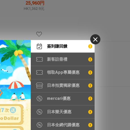
25,960円
HK1,362.9元
簽到賺回饋
22,858円
HK1,200.0元
新客註冊禮
領取App專屬優惠
日本拍賣獨家優惠
5,500円
mercari優惠
HK288.8元
日本樂天優惠
日本全網代購優惠