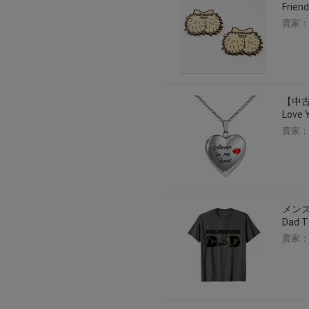
Friend
賣家：
【中古
Love
賣家：
メンズ
Dad
賣家：