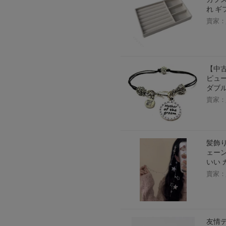
れ ギ
賣家：
【中古】
ピュー
ダブ
賣家：
髪飾り
ェーン
いい 
賣家：
友情テ