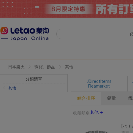
日本樂天
珠寶、飾品
其他
分類清單
JDirectItems
Fleamarket
其他
綜合排序
銷量
價
其他
收藏類別
[バリア