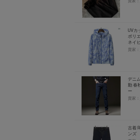
賣家：
UVカ
ポリエ
ネイビ
賣家：
デニム
勤 春
ー
賣家：
古着 
ンズ 