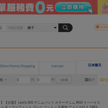
07/01
日本樂天
JDirectItems Shopping
mercari
格
円 -
円
篩選
圖片
列
】【古着】 Levi's 505 デニムパンツ カラーデニム W33 リーバイス
 レギュラーフィット グレー コットン 古着卸 アメリカ仕入 2403-