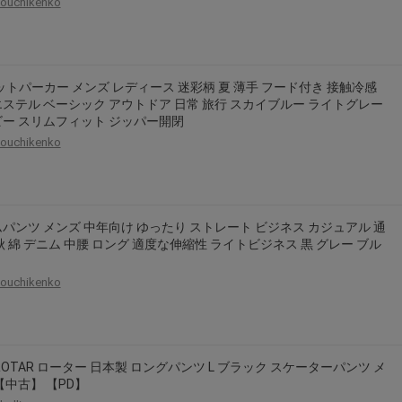
ouchikenko
ットパーカー メンズ レディース 迷彩柄 夏 薄手 フード付き 接触冷感
ステル ベーシック アウトドア 日常 旅行 スカイブルー ライトグレー
ー スリムフィット ジッパー開閉
ouchikenko
パンツ メンズ 中年向け ゆったり ストレート ビジネス カジュアル 通
秋 綿 デニム 中腰 ロング 適度な伸縮性 ライトビジネス 黒 グレー ブル
ouchikenko
ROTAR ローター 日本製 ロングパンツ L ブラック スケーターパンツ メ
【中古】 【PD】