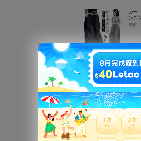
カーゴ
ンスウ
賣家：
【中古
rel
/SY1
賣家：
カーゴ
トレー
賣家：