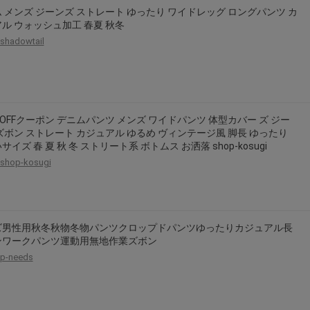
 メンズ ジーンズ ストレート ゆったり ワイドレッグ ロングパンツ カ
ル ウォッシュ加工 春夏 秋冬
shadowtail
円OFFクーポン デニムパンツ メンズ ワイドパンツ 体型カバー ズ ジー
ズボン ストレート カジュアル ゆるめ ヴィンテージ風 脚長 ゆったり
サイズ 春 夏 秋 冬 ストリート系 ボトムス お洒落 shop-kosugi
shop-kosugi
ズ男性用秋冬秋物冬物パンツクロップドパンツゆったりカジュアル長
ンワークパンツ運動用無地作業ズボン
p-needs