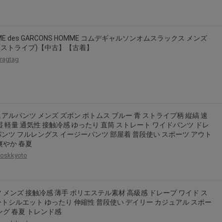
2026年8月31日晚上23:59結束。
，逾期不得補簽。
放「$10 Letao Dollar」至會員帳戶中。
ME des GARCONS HOMME コムデギャルソンオムスラックス メンズ
黒(ストライプ)【中古】【古着】
o Dollar」。
ragtag
，若要參加APP加碼活動，可掃瞄QRcode下載APP。
第30日之晚上23:59。
ctItems Auction」、「日本商城代購」 「第一次付款」使用，可折抵服務費
買商品為「門票、優惠券、住宿券、禮券、儲值卡……等等」、48小時外付款、
アルパンツ メンズ ズボン ボトムス ブルー 青 ストライプ柄 縦縞 速
。
湿 軽量 通気性 接触冷感 ゆったり 直筒 ストレート ワイドパンツ ドレ
，如因價格不符、缺貨、非Letao因素(退貨不會歸還)退單者，退回的Letao
ンツ フルレングス イージーパンツ 部屋着 普段使い スポーツ アウト
爽やか 春夏
或提前終止之權利，如有變更恕不另行通知，將以官網公告為準。
oskkyoto
 メンズ 接触冷感 薄手 ポリエステル素材 高級感 ドレープ ワイド ス
トシルエット ゆったり 伸縮性 普段使い デイリー カジュアル スポー
ング 春夏 トレンド感