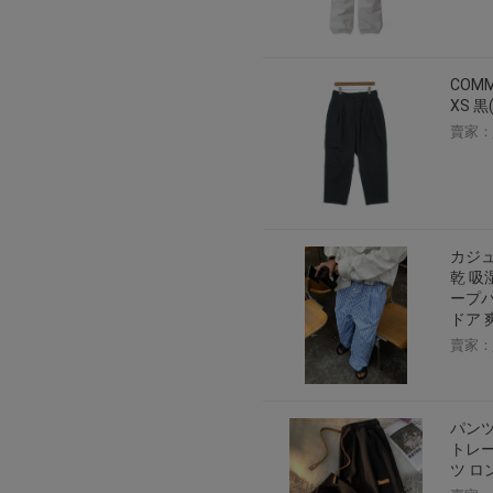
2026年8月1日上午00:00開始至
每人單一帳號每日只可簽到1次
本月每完成簽到7次
，系統會即時發
COM
XS 
本月簽到活動最多可獲得「$40 Leta
賣家：
會員需完成手機認證才可參加本活動
Letao Dollar使用規則：
Letao Dollar使用期限至發放後
Letao Dollar可於「JDire
與商品金額。
Letao Dollar不可用於購
カジュ
類現金商品、日本寄日本之訂單
乾 吸
使用Letao Dollar之委託單
ープパ
Dollar使用期限不會延長。
ドア 
Letao 保有所有變更、修改
賣家：
パンツ
トレー
ツ ロ