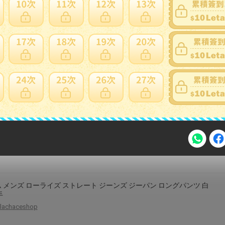
 ズボン 冷感 冷感 カジュアル パンツ メンズ 夏 薄手 スポーツ ボ
 小さい スーツ ストレート 九分丈
s-share-global
アルパンツ メンズ レディース ワイドパンツ ストレートパンツ スト
柄 ドローコード付き ゆったり 柔らかい ハイストリート ブルー アプ
ット
inokoya
注意事項
 メンズ ローライズ ストレート ジーンズ ジーパン ロングパンツ 白
手
lachaceshop