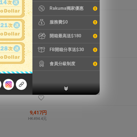
Rakuma獨家優惠
5,366円
服務費$0
HK281.7元
開箱最高送$180
FB開箱分享送$30
會員分級制度
5,803円
HK304.7元
9,417円
HK494.4元