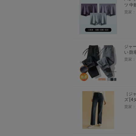
ツ 中腰 
賣家：
ジャー
い 防
賣家：
［ジャ
ズ [4
賣家：