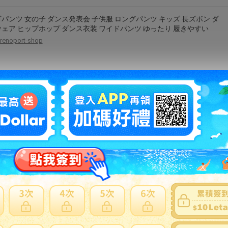
パンツ 女の子 ダンス発表会 子供服 ロングパンツ キッズ 長ズボン ダ
ェア ヒップホップ ダンス衣装 ワイドパンツ ゆったり 履きやすい
renoport-shop
】グリーンレーベルリラクシング ユナイテッドアローズ green label
axing スラックスパンツ テーパードパンツ ロング丈 無地 M グレー
5 メンズ 【ベクトル 古着】 240903
auc-vector
パンツ メンズ ストリート系 撥水 防風 ナイロンパンツ カジュアル ス
ト フレア 登山 アウトドア ワークパンツ
emuland-store