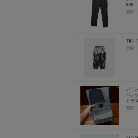
888
賣家：
TIGH
賣家：
ジーン
パンツ
トラス
賣家：
パンツ