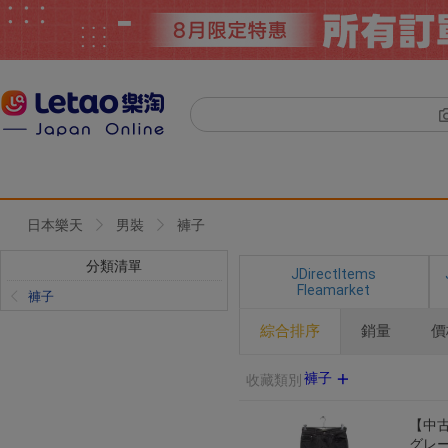
日本樂天
男裝
褲子
分類清單
JDirectItems
Fleamarket
褲子
綜合排序
銷量
價
褲子
收藏類別
【中古
グレー