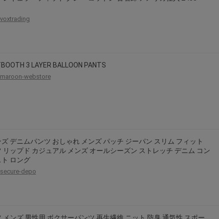
voxtrading
TBOOTH 3 LAYER BALLOON PANTS
maroon-webstore
ズ デニムパンツ おしゃれ メンズ パッチ ジーパン スリム フィット
 リップド カジュアル メンズ オールシーズン ストレッチ デニム コン
ト ロング
secure-depo
 メンズ 男性用 ボクサーパンツ 再生繊維 ニット 防臭 通気性 スポー