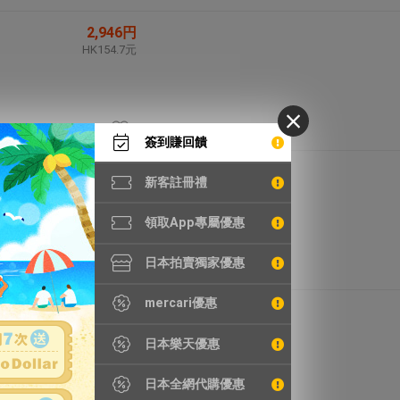
2,946円
HK154.7元
簽到賺回饋
2,700円
新客註冊禮
HK141.8元
領取App專屬優惠
日本拍賣獨家優惠
mercari優惠
5,323円
HK279.5元
日本樂天優惠
日本全網代購優惠