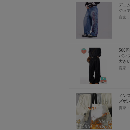
デニム
ジュア
賣家：
500
パン 
大きい
賣家：
メン
ズボ
賣家：