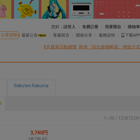
您好，
請登入
免費註冊
我要匯款
購物車
公眾假期
最新公告
客服留言
開箱分享
服務說明
下載APP
8月最新活動總覽
新增「恒生虛擬帳號」增值方式
Rakuten Rakuma
表
1~30 / 1238723件
3,740円
HK196.4元