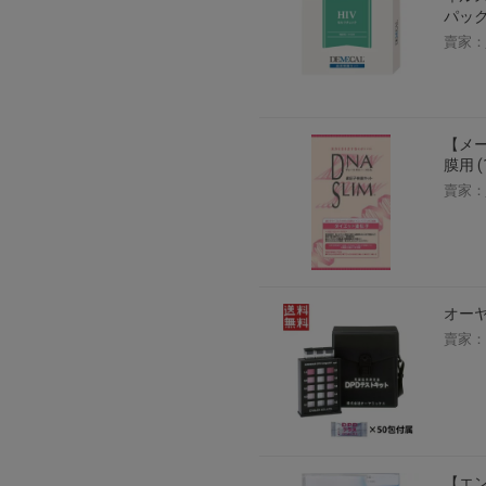
パッ
賣家：
【メー
膜用 
賣家：
オーヤ
賣家：
【エン