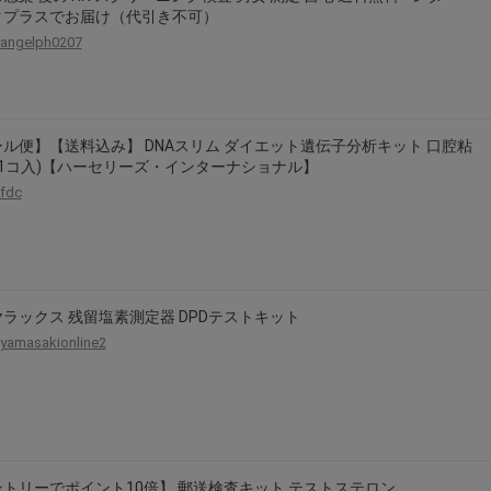
クプラスでお届け（代引き不可）
angelph0207
ル便】【送料込み】 DNAスリム ダイエット遺伝子分析キット 口腔粘
(1コ入)【ハーセリーズ・インターナショナル】
fdc
ラックス 残留塩素測定器 DPDテストキット
yamasakionline2
トリーでポイント10倍】 郵送検査キット テストステロン