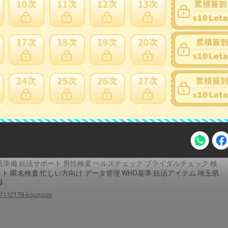
ド 1m 壁掛け 電源コード コンセントガード ほこりシャッター コン
 タップ 4口 USB-A 2ポート ベビーガードusb スイッチ付き
fumitake-online
がん 検査キット （細胞診検査）がん 子宮頸がん 検査キット 女性用
検診 自己採取 郵送検査 自宅
tohokulabo
さと納税】郵送 精液検査キット ／ 妊活 男性妊活 郵送検査 自宅検
活準備 妊活サポート 男性検査 ヘルスチェック ブライダルチェック 検
ト 匿名検査 忙しい方向け データ管理 WHO基準 妊活アイテム 埼玉県
注意事項
9
f112178-kounosu