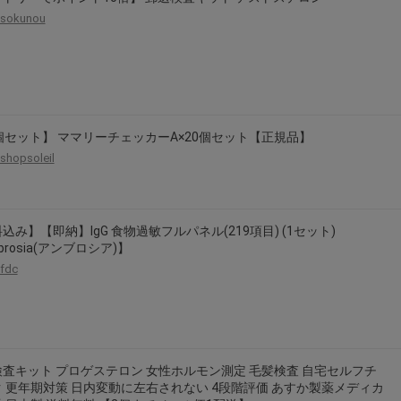
sokunou
個セット】 ママリーチェッカーA×20個セット【正規品】
shopsoleil
込み】【即納】IgG 食物過敏フルパネル(219項目) (1セット)
brosia(アンブロシア)】
fdc
査キット プロゲステロン 女性ホルモン測定 毛髪検査 自宅セルフチ
 更年期対策 日内変動に左右されない 4段階評価 あすか製薬メディカ