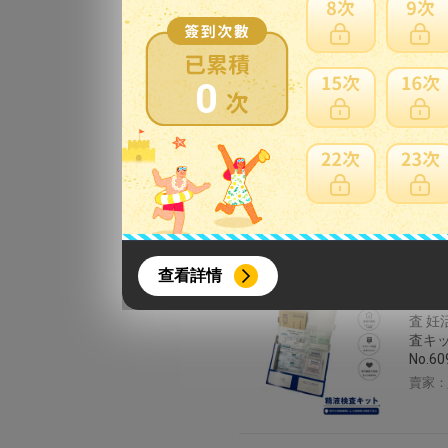
長コー
セント
賣家：
0
子宮頸
検査 
賣家：
{literal}
{/literal}
查看詳情
【ふる
査 妊
査キッ
No.60
賣家：
【8月簽到活動】
活動期間：