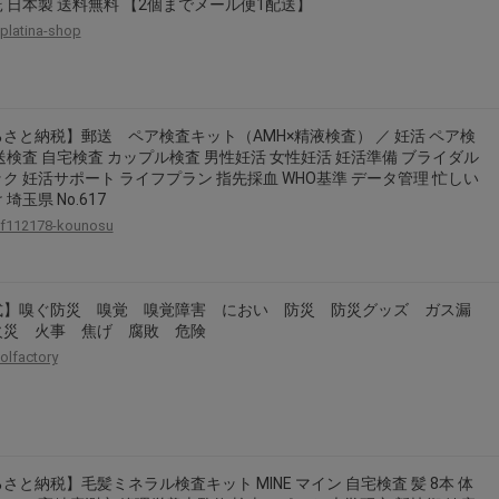
 日本製 送料無料 【2個までメール便1配送】
platina-shop
さと納税】郵送 ペア検査キット（AMH×精液検査） ／ 妊活 ペア検
送検査 自宅検査 カップル検査 男性妊活 女性妊活 妊活準備 ブライダル
ク 妊活サポート ライフプラン 指先採血 WHO基準 データ管理 忙しい
埼玉県 No.617
f112178-kounosu
式】嗅ぐ防災 嗅覚 嗅覚障害 におい 防災 防災グッズ ガス漏
火災 火事 焦げ 腐敗 危険
olfactory
さと納税】毛髪ミネラル検査キット MINE マイン 自宅検査 髪 8本 体