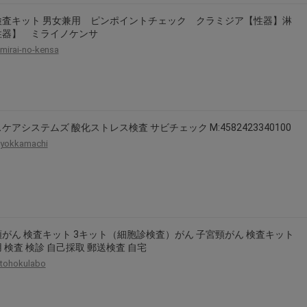
検査キット 男女兼用 ピンポイントチェック クラミジア【性器】淋
性器】 ミライノケンサ
mirai-no-kensa
ケアシステムズ 酸化ストレス検査 サビチェック M:4582423340100
yokkamachi
がん 検査キット 3キット（細胞診検査）がん 子宮頸がん 検査キット
 検査 検診 自己採取 郵送検査 自宅
tohokulabo