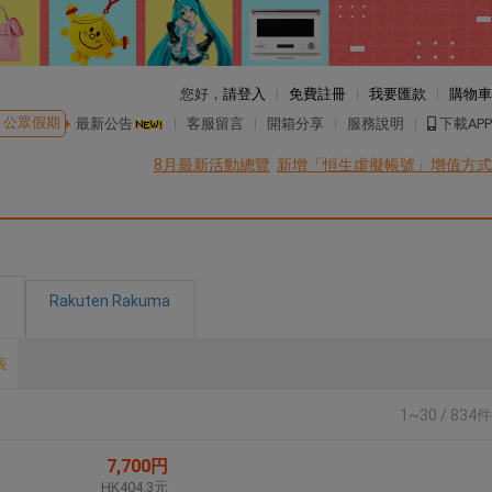
您好，
請登入
免費註冊
我要匯款
購物車
公眾假期
最新公告
客服留言
開箱分享
服務說明
下載APP
8月最新活動總覽
新增「恒生虛擬帳號」增值方式
Rakuten Rakuma
表
1~30 / 834件
7,700円
HK404.3元