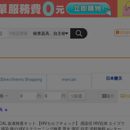
07/01
日本樂天
JDirectItems Shopping
mercari
格
円 -
円
篩選
圖片
列
具
ECAL 血液検査キット 【HIVセルフチェック】 感染症 HIV抗体 エイズウ
感染 後の HIVスクリーニング検査 男女 測定 自宅 送料無料 ※レター