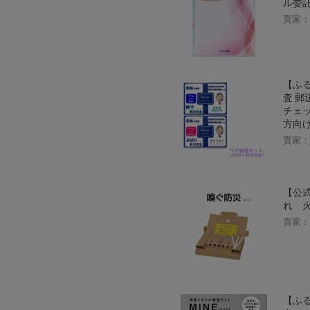
ル委託
賣家：
【ふる
査 郵
チェッ
方向け 
賣家：
【公
れ 
賣家：
【ふる