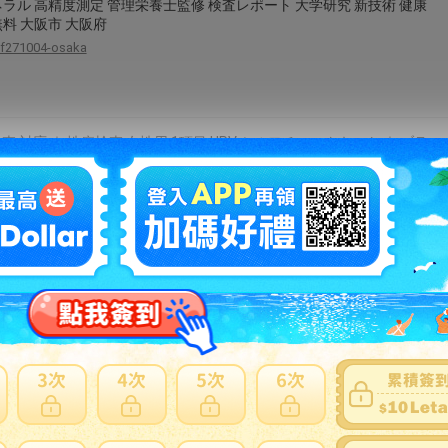
ラル 高精度測定 管理栄養士監修 検査レポート 大学研究 新技術 健康
料 大阪市 大阪府
f271004-osaka
検査 対応 ｜ 性病検査 女性用 1項目 HPV セルフチェックキット ｜ ブラ
チェック 郵送性病検査キット 自宅で簡単 匿名検査 バレない ｜ 陽性
合、治療薬の郵送可【安心ほけん対象】 ｜ 高精度検査会
kouseido-kensakai
ソン限定★ポイント2倍＆2,000円クーポン】【お取り寄せ】ヘルス
ステムズ 減塩検定 シオチェック+ 1キット メディカル
cocodecow
能サージプロテクター搭載】【1年保証】 電源タップ コンセント 延