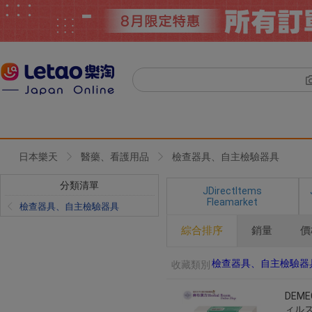
日本樂天
醫藥、看護用品
檢查器具、自主檢驗器具
分類清單
JDirectItems
Fleamarket
檢查器具、自主檢驗器具
綜合排序
銷量
價
檢查器具、自主檢驗器
收藏類別
DEM
ィルス