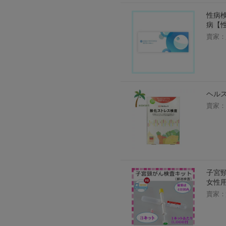
性病
病【
賣家：
ヘルス
賣家：
子宮頸
女性用
賣家：