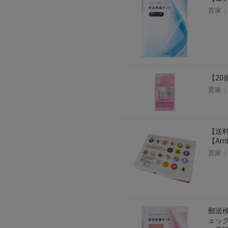
賣家：
【20
賣家：
【送料
【Am
賣家：
郵送検
ェック