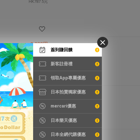
HK787.5元
9,000円
簽到賺回饋
HK472.5元
新客註冊禮
領取App專屬優惠
日本拍賣獨家優惠
3,592円
HK188.6元
mercari優惠
日本樂天優惠
日本全網代購優惠
1,695円