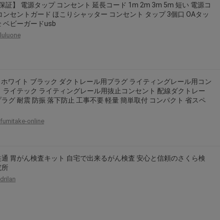
保証】 電源タップ コンセント 延長コード 1m 2m 3m 5m 短い 電源コ
2026年8月31日晚上23:59結束。
コンセントガード ほこりシャッター コンセント タップ 3個口 OAタッ
，逾期不得補簽。
 ベビーガードusb
luluone
放「$10 Letao Dollar」至會員帳戶中。
o Dollar」。
，若要參加APP加碼活動，可掃瞄QRcode下載APP。
20 ホワイト ブラック ダクトレール用プラグ ライティングレール用コン
第30日之晚上23:59。
 ライテック ライティングレール用抜止コンセント 配線ダクトレー
ctItems Auction」、「日本商城代購」 「第一次付款」使用，可折抵服務費
ラグ 耐震 防振 落下防止 工事不要 軽量 簡単取付 コンパクト 省スペ
買商品為「門票、優惠券、住宿券、禮券、儲值卡……等等」、48小時外付款、
fumitake-online
。
，如因價格不符、缺貨、非Letao因素(退貨不會歸還)退單者，退回的Letao
或提前終止之權利，如有變更恕不另行通知，將以官網公告為準。
通 胃がん検査キット 自宅で出来るがん検査 安心と信頼のさくら検
究所
drilan