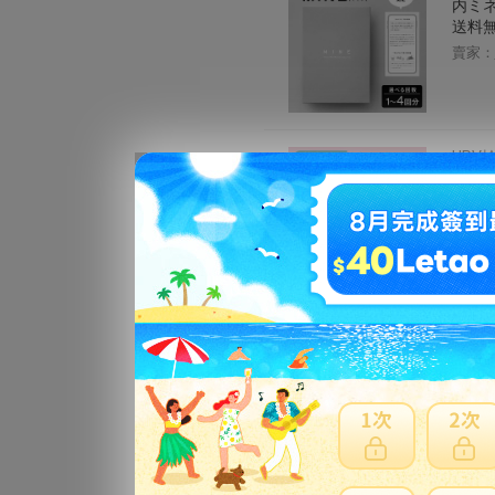
内ミネ
送料無
賣家：
HPV
イダル
の場
賣家：
【マラ
ケアシ
賣家：
【高性