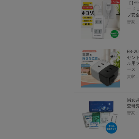
【1年
2026年8月1日上午00:00開始至
ード 
每人單一帳號每日只可簽到1次
プ安全
賣家：
本月每完成簽到7次
，系統會即時發
本月簽到活動最多可獲得「$40 Leta
會員需完成手機認證才可參加本活動
Letao Dollar使用規則：
EB-
Letao Dollar使用期限至發放後
セント
Letao Dollar可於「JDire
ル用プ
與商品金額。
ース
Letao Dollar不可用於購
賣家：
類現金商品、日本寄日本之訂單
使用Letao Dollar之委託單
Dollar使用期限不會延長。
Letao 保有所有變更、修改
男女共
査研
賣家：