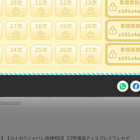
omatsuri-life2
】(非常に良い)パナソニック 7V型 液晶 テレビ プライベート・ビエ
-ME870-W 2011年モデル
iinex
】 Kenko 携帯テレビ ワンセグTV/AM・FMラジオ KR-006AWFT 3イ
晶 FM/AM/ワイドFM対応 ACアダプタ/乾電池使用
bearhomes
注意事項
】【カイホウジャパン/KAIHOU】 3.2型液晶ディスプレイワンセグ