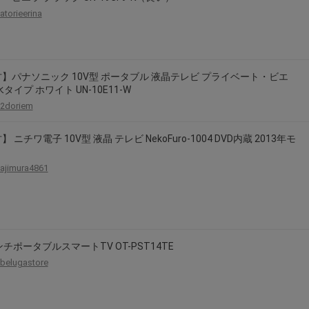
atorieerina
】パナソニック 10V型 ポータブル 液晶テレビ プライベート・ビエ
水タイプ ホワイト UN-10E11-W
2doriem
 ニチワ電子 10V型 液晶 テレビ NekoFuro-1004 DVD内蔵 2013年モ
ajimura4861
ンチポータブルスマートTV OT-PST14TE
belugastore