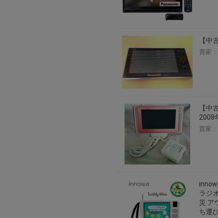
【中古
賣家：
【中古
200
賣家：
inn
ラジオ
災 ア
ち運び