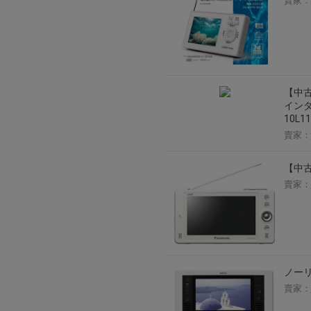
賣家：
【中古
インタ
10L11
賣家：
【中古
賣家：
ノーリ
賣家：