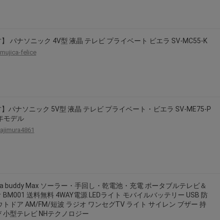
】 パナソニック 4V型 液晶 テレビ プライベート ビエラ SV-MC55-K
mujica-felice
】パナソニック 5V型 液晶 テレビ プライベート・ビエラ SV-ME75-P
8年モデル
ajimura4861
owa buddy Max ソーラー・手回し・乾電池・充電 ポータブルテレビ＆
 BM001 送料無料 4WAY電源 LEDライト モバイルバッテリー USB 防
ウトドア AM/FM/短波 ラジオ ワンセグTV ライト サイレン ブザー 持
 小型テレビ NHテクノロジー