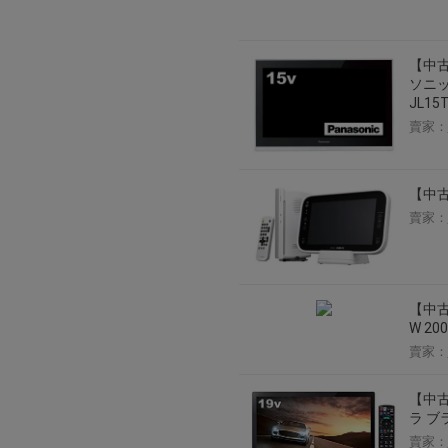
【中古
ソニッ
JL15T
賣家：
【中古
賣家：
【中古
W 2
賣家：
【中古
ラ ブラ
賣家：