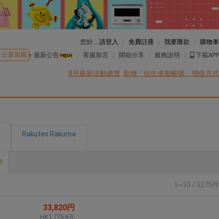
您好，
請登入
免費註冊
我要匯款
購物車
公眾假期
最新公告
客服留言
開箱分享
服務說明
下載APP
8月最新活動總覽
新增「恒生虛擬帳號」增值方式
Rakuten Rakuma
表
1~30 / 3275件
33,820円
HK1,775.6元