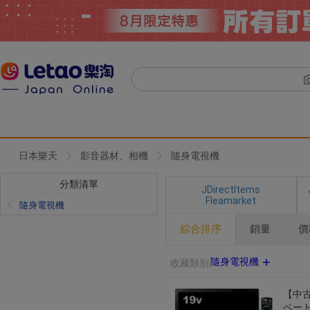
日本樂天
影音器材、相機
隨身電視機
分類清單
JDirectItems
Fleamarket
隨身電視機
綜合排序
銷量
價
隨身電視機
收藏類別
【中古
ベート