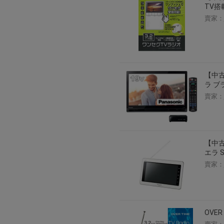
TV搭載
2026年8月1日上午00:00開始至
賣家：
每人單一帳號每日只可簽到1次
本月每完成簽到7次
，系統會即時發
本月簽到活動最多可獲得「$40 Leta
會員需完成手機認證才可參加本活動
【中古
Letao Dollar使用規則：
ラ ブラ
Letao Dollar使用期限至發放後
賣家：
Letao Dollar可於「JDire
與商品金額。
Letao Dollar不可用於購
類現金商品、日本寄日本之訂單
使用Letao Dollar之委託單
Dollar使用期限不會延長。
【中古
Letao 保有所有變更、修改
エラ S
賣家：
OVER