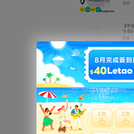
賣家：
【中古
ラ SV
賣家：
【中古
ラ SV
賣家：
【中古
W 2
賣家：
【中古
ベート