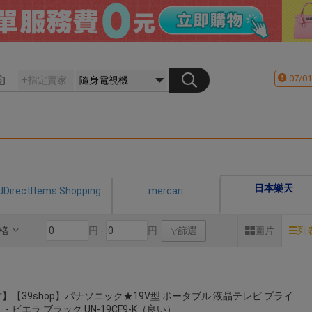
07/01
日本樂天
JDirectItems Shopping
mercari
格
円 -
円
篩選
圖片
列
】【39shop】パナソニック★19V型 ポータブル 液晶テレビ プライ
・ビエラ ブラック UN-19CF9-K（良い）