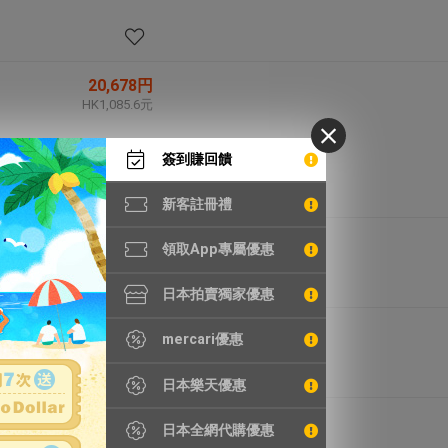
20,678円
HK1,085.6元
簽到賺回饋
新客註冊禮
55,364円
領取App專屬優惠
HK2,906.6元
日本拍賣獨家優惠
63,496円
mercari優惠
HK3,333.5元
日本樂天優惠
20,930円
日本全網代購優惠
HK1,098.8元