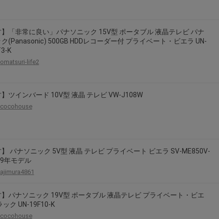
】「非常に良い」パナソニック 15V型 ポータブル 液晶テレビ パナ
ク(Panasonic) 500GB HDDレコーダー付 プライベート・ビエラ UN-
3-K
omatsuri-life2
】ツインバード 10V型 液晶 テレビ VW-J108W
cocohouse
】 パナソニック 5V型 液晶 テレビ プライベート ビエラ SV-ME850V-
009年モデル
ajimura4861
】パナソニック 19V型 ポータブル 液晶テレビ プライベート・ビエ
ック UN-19F10-K
cocohouse