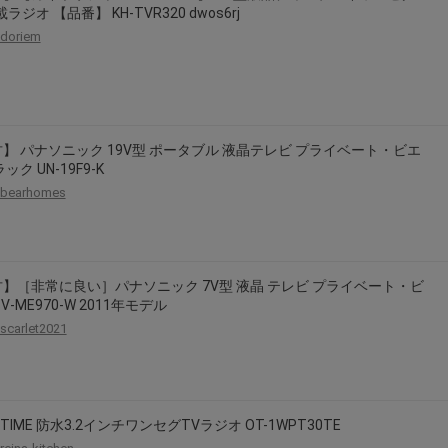
ラジオ 【品番】 KH-TVR320 dwos6rj
2026年8月31日晚上23:59結束。
doriem
，逾期不得補簽。
放「$10 Letao Dollar」至會員帳戶中。
o Dollar」。
，若要參加APP加碼活動，可掃瞄QRcode下載APP。
】 パナソニック 19V型 ポータブル 液晶テレビ プライベート・ビエ
ック UN-19F9-K
第30日之晚上23:59。
bearhomes
ctItems Auction」、「日本商城代購」 「第一次付款」使用，可折抵服務費
買商品為「門票、優惠券、住宿券、禮券、儲值卡……等等」、48小時外付款、
。
，如因價格不符、缺貨、非Letao因素(退貨不會歸還)退單者，退回的Letao
】［非常に良い］パナソニック 7V型 液晶 テレビ プライベート・ビ
或提前終止之權利，如有變更恕不另行通知，將以官網公告為準。
V-ME970-W 2011年モデル
scarlet2021
 TIME 防水3.2インチワンセグTVラジオ OT-1WPT30TE