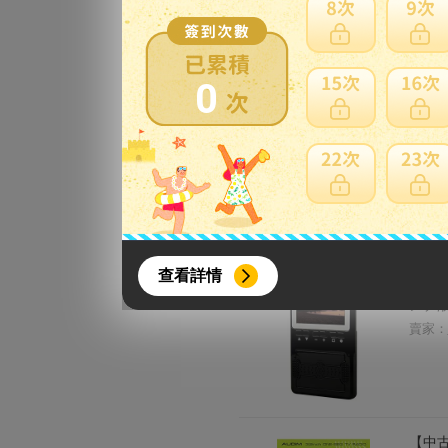
賣家：
0
【中古
ラ SV
賣家：
{literal}
{/literal}
查看詳情
【中古
ンチ液
賣家：
【8月簽到活動】
【中古
活動期間：