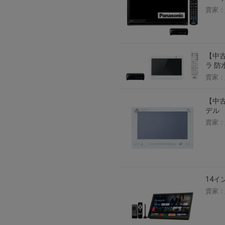
賣家：
【中古
ラ 防
賣家：
【中古】
デル
賣家：
14イ
賣家：