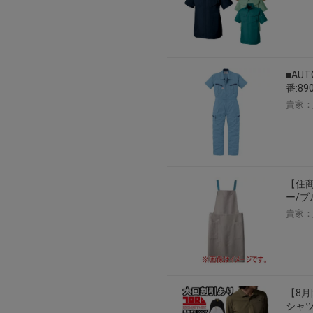
■AU
番:8
賣家：
【住商
ー/ブ
賣家：
【8月
シャツ 