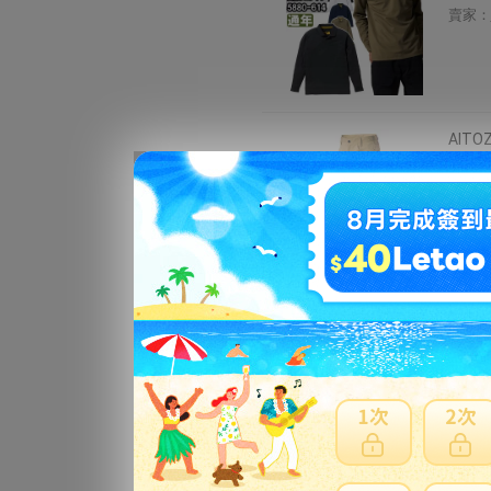
賣家：
AIT
ーキ 
6062
賣家：
■アイ
番:A
可]
賣家：
■自重堂