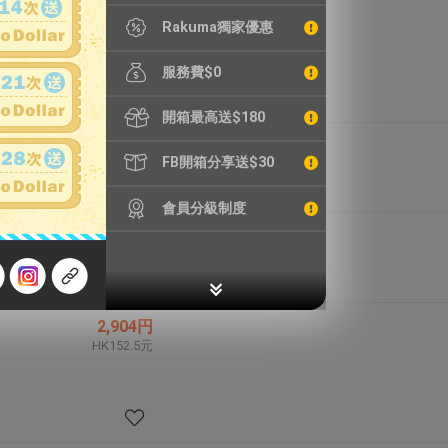
HK472.4元
Rakuma獨家優惠
服務費$0
開箱最高送$180
6,522円
FB開箱分享送$30
HK342.4元
會員分級制度
6,838円
HK359.0元
2,904円
HK152.5元