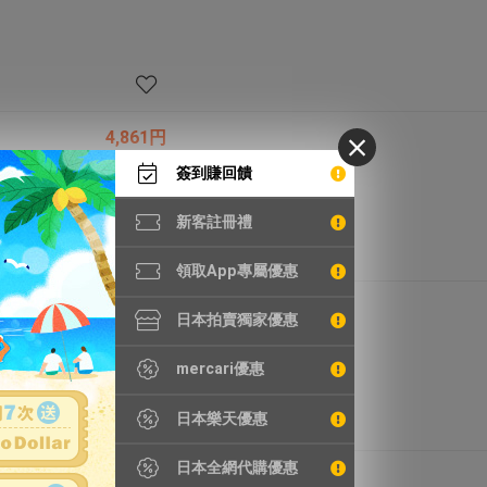
4,861円
HK255.2元
簽到賺回饋
新客註冊禮
領取App專屬優惠
5,577円
日本拍賣獨家優惠
HK292.8元
mercari優惠
日本樂天優惠
日本全網代購優惠
8,998円