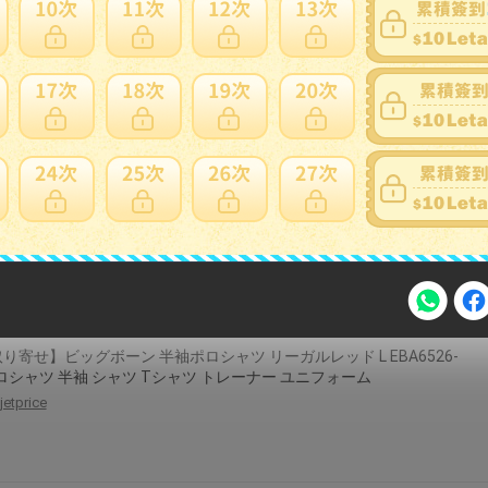
見積り][掲外取寄][店頭受取不可]
hcvalor-eshop
s WA10010 サンエス 半袖ブルゾン 作業服 作業着 仕事着 シンプル かっ
 おしゃれ ワークウェア
workwearfit-r
パンツネ-ビ- L 41406-011-L 1着 ■▼220-6986【代引決済不可】【送
度見積】
asahiprocureace
り寄せ】ビッグボーン 半袖ポロシャツ リーガルレッド L EBA6526-
注意事項
ポロシャツ 半袖 シャツ Tシャツ トレーナー ユニフォーム
jetprice