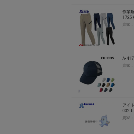
作業服
172
賣家：
A-41
賣家：
アイト
002
賣家：