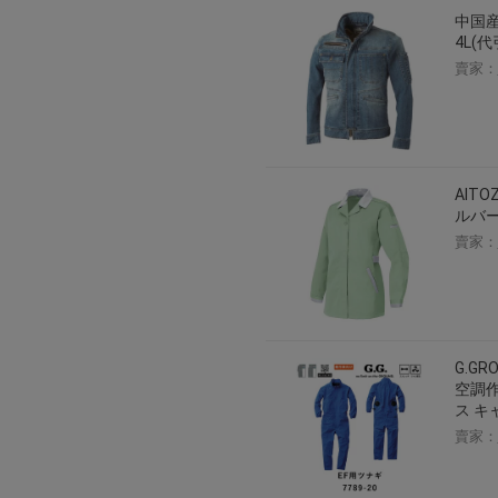
2026年8月1日上午00:00開始至
中国産業
4L(
每人單一帳號每日只可簽到1次
賣家：
本月每完成簽到7次
，系統會即時發
本月簽到活動最多可獲得「$40 Leta
會員需完成手機認證才可參加本活動
Letao Dollar使用規則：
AIT
Letao Dollar使用期限至發放後
ルバー
Letao Dollar可於「JDire
與商品金額。
賣家：
Letao Dollar不可用於購
類現金商品、日本寄日本之訂單
使用Letao Dollar之委託單
Dollar使用期限不會延長。
Letao 保有所有變更、修改
G.GR
空調作
ス キ
賣家：