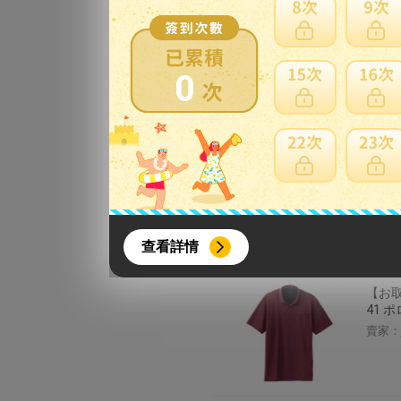
料別途
賣家：
0
sun
こいい
賣家：
自重堂 
{literal}
{/literal}
料都
查看詳情
賣家：
【お取
41 
賣家：
【8月簽到活動】
活動期間：