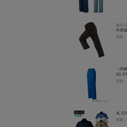
おたふ
作業服
賣家：
（同梱
(8)
賣家：
4L 
賣家：