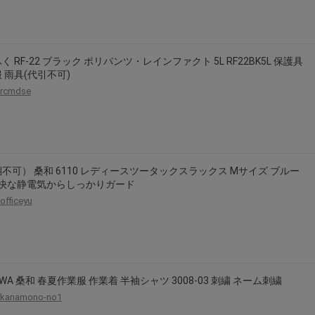
く RF-22 ブラック ポリパンツ・レインファクト 5L RF22BK5L 保護具
 雨具(代引不可)
rcmdse
不可） 桑和 6110 レディースツータックスラックス Mサイズ ブルー
 不快な静電気からしっかりガード
officeyu
SOWA 桑和 春夏作業服 作業着 半袖シャツ 3008-03 刺繍 ネーム刺繍
kanamono-no1