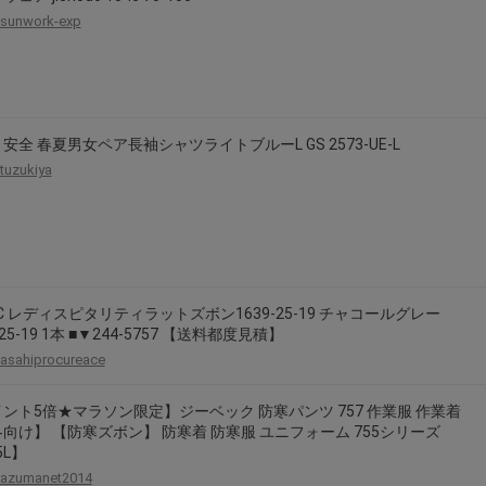
sunwork-exp
安全 春夏男女ペア長袖シャツライトブルーL GS 2573-UE-L
tuzukiya
EC レディスピタリティラットズボン1639-25-19 チャコールグレー
-25-19 1本 ■▼244-5757 【送料都度見積】
asahiprocureace
ント5倍★マラソン限定】ジーベック 防寒パンツ 757 作業服 作業着
向け】 【防寒ズボン】 防寒着 防寒服 ユニフォーム 755シリーズ
5L】
azumanet2014