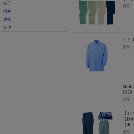
褲子
賣家：
襯衫
連接
其他
ミドリ
賣家：
XEB
1639
賣家：
【ポイ
【秋冬
【4L-
賣家：