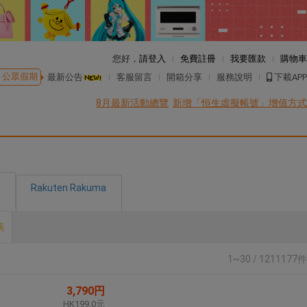
您好，
請登入
免費註冊
我要匯款
購物車
公眾假期
最新公告
客服留言
開箱分享
服務說明
下載APP
8月最新活動總覽
新增「恒生虛擬帳號」增值方式
Rakuten Rakuma
表
1~30 / 1211177件
3,790円
HK199.0元