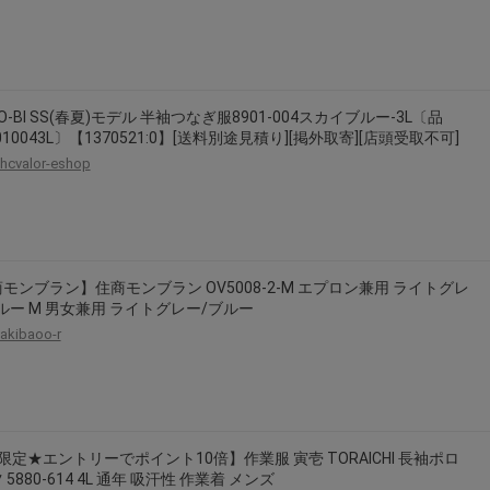
TO-BI SS(春夏)モデル 半袖つなぎ服8901-004スカイブルー-3L〔品
9010043L〕【1370521:0】[送料別途見積り][掲外取寄][店頭受取不可]
hcvalor-eshop
モンブラン】住商モンブラン OV5008-2-M エプロン兼用 ライトグレ
ルー M 男女兼用 ライトグレー/ブルー
akibaoo-r
限定★エントリーでポイント10倍】作業服 寅壱 TORAICHI 長袖ポロ
5880-614 4L 通年 吸汗性 作業着 メンズ