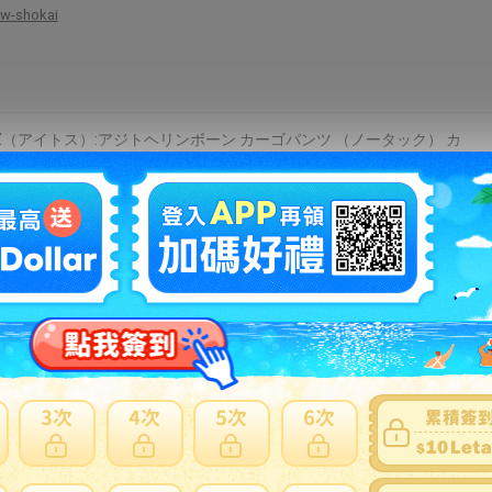
w-shokai
OZ（アイトス）:アジトヘリンボーン カーゴパンツ （ノータック） カ
3L 60621 脇ポケット付ズボン ベトナムズボン ノータック 帯電防止
1
cocoterrace
トス ムービンカット カーゴパンツ2タック グリーン 110〔品
Z6324015110〕【1188250:0】[送料別途見積り][掲外取寄][店頭受取不
hcvalor-eshop
 ブルゾンシルバ-グレ- EL〔品番:48420130EL〕【2131096:0】[送