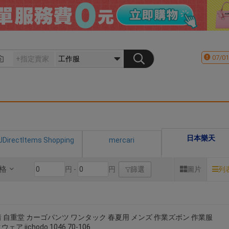
07/01
日本樂天
JDirectItems Shopping
mercari
格
円 -
円
篩選
圖片
列
 自重堂 カーゴパンツ ワンタック 春夏用 メンズ 作業ズボン 作業服
ェア jichodo 1046 70-106