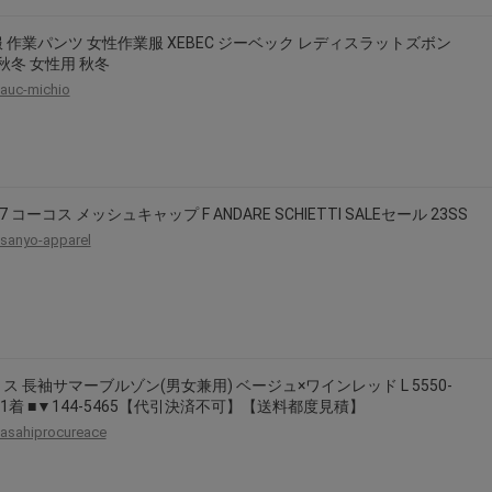
 作業パンツ 女性作業服 XEBEC ジーベック レディスラットズボン
5 秋冬 女性用 秋冬
auc-michio
77 コーコス メッシュキャップ F ANDARE SCHIETTI SALEセール 23SS
sanyo-apparel
ス 長袖サマーブルゾン(男女兼用) ベージュ×ワインレッド L 5550-
-L 1着 ■▼144-5465【代引決済不可】【送料都度見積】
asahiprocureace