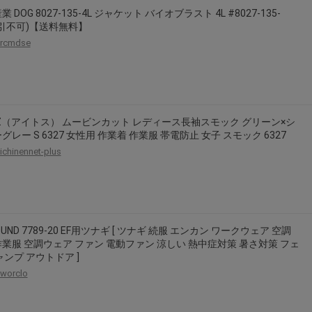
2026年8月31日晚上23:59結束。
 DOG 8027-135-4L ジャケット バイオブラスト 4L #8027-135-
代引不可)【送料無料】
，逾期不得補簽。
rcmdse
放「$10 Letao Dollar」至會員帳戶中。
o Dollar」。
，若要參加APP加碼活動，可掃瞄QRcode下載APP。
OZ（アイトス） ムービンカット レディース長袖スモック グリーン×シ
第30日之晚上23:59。
グレー S 6327 女性用 作業着 作業服 帯電防止 女子 スモック 6327
ctItems Auction」、「日本商城代購」 「第一次付款」使用，可折抵服務費
ichinennet-plus
買商品為「門票、優惠券、住宿券、禮券、儲值卡……等等」、48小時外付款、
。
，如因價格不符、缺貨、非Letao因素(退貨不會歸還)退單者，退回的Letao
或提前終止之權利，如有變更恕不另行通知，將以官網公告為準。
OUND 7789-20 EF用ツナギ [ ツナギ 続服 エンカン ワークウェア 空調
業服 空調ウェア ファン 電動ファン 涼しい 熱中症対策 暑さ対策 フェ
ャンプ アウトドア ]
worclo