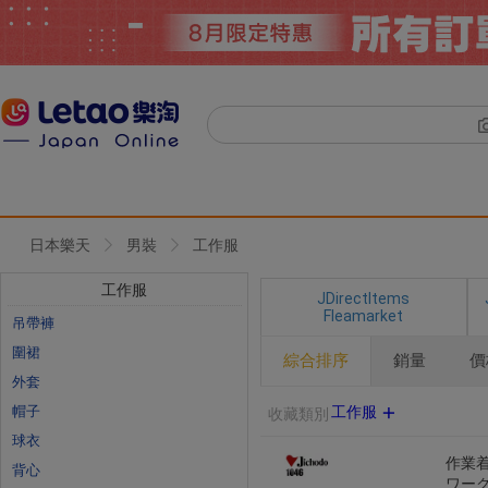
日本樂天
男裝
工作服
工作服
JDirectItems
Fleamarket
吊帶褲
圍裙
綜合排序
銷量
價
外套
帽子
工作服
收藏類別
球衣
作業着
背心
ワークウ