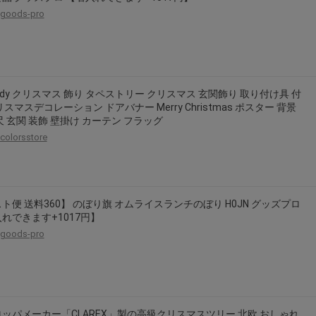
goods-pro
eady クリスマス 飾り タペストリー クリスマス 玄関飾り 取り付け具 付
リスマスデコレーション ドアバナー Merry Christmas ポスター 背景
尺 玄関 装飾 壁掛け カーテン フラッグ
colorsstore
ト便 送料360】 のぼり旗 オムライスランチのぼり H0JN グッズプロ
れできます+1017円】
goods-pro
ッパメーカー「CLAREX」製の高級クリスマスツリー 北欧 おしゃれ