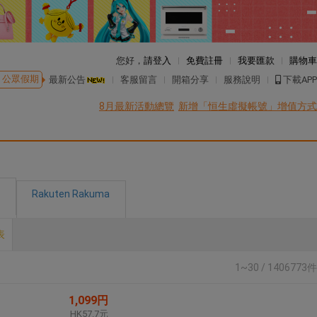
您好，
請登入
免費註冊
我要匯款
購物車
公眾假期
最新公告
客服留言
開箱分享
服務說明
下載APP
8月最新活動總覽
新增「恒生虛擬帳號」增值方式
Rakuten Rakuma
表
1~30 / 1406773件
1,099円
HK57.7元