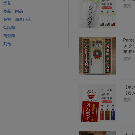
煙花
賣家：
獎品、贈品
祭祀、廟會用品
聖誕節
萬聖節
Par
其他
き ク
布 長
賣家：
【ポス
【名入
賣家：
ヨーロ