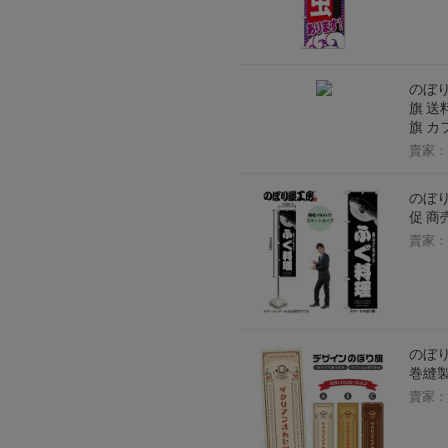
のぼり
旗 送
旗 カ
賣家：
のぼり
促 商
賣家：
のぼり
巻縫製 
賣家：