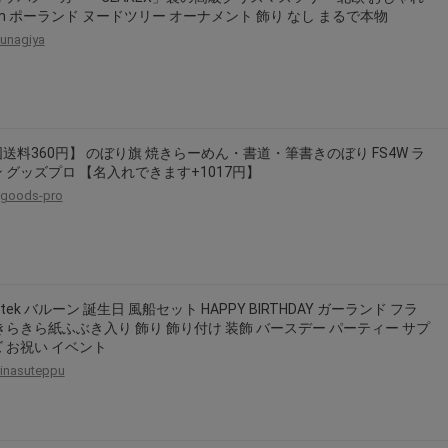
cm ポーランド ヌードツリー オーナメント 飾り なし まるで本物
unagiya
送料360円】 のぼり旗 焼きらーめん・書道・筆書きのぼり FS4W ラ
 グッズプロ 【名入れできます+1017円】
goods-pro
atek バルーン 誕生日 風船セット HAPPY BIRTHDAY ガーランド フラ
きらきら紙ふぶき入り 飾り 飾り付け 装飾 バースデー パーティー サプ
 お祝い イベント
inasuteppu