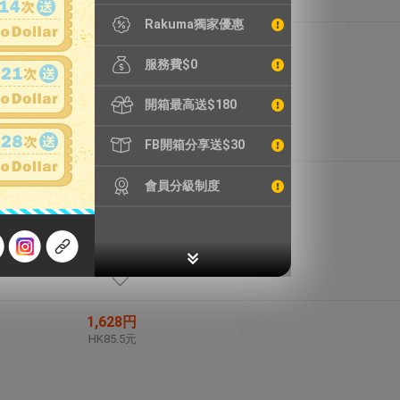
Rakuma獨家優惠
2,781円
HK146.0元
服務費$0
開箱最高送$180
FB開箱分享送$30
468円
會員分級制度
HK24.6元
1,628円
HK85.5元