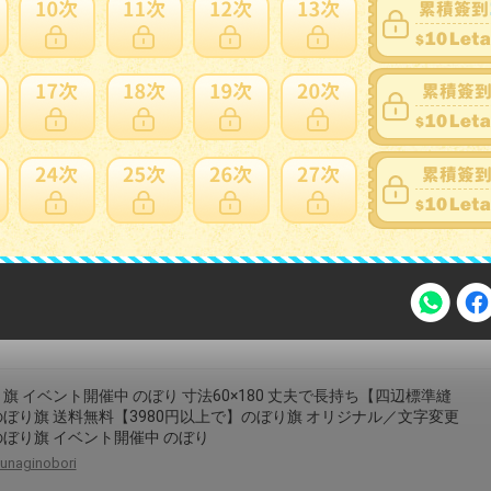
IKIL バーラップリボン 幅6.3cm x 長さ27M ナチュラル ジュートワイヤ
ン 手芸 花束 ギフト包装 クリスマス ハロウィン パーティー 誕生日
 DIYクラフト ギフトラッピング用 緑
sotenco
ーハロウィン バナー W150×H10cm【ハロウィン パンプキン 吊り飾
飾 天井 壁 デコレーション バナー 飾り付け オレンジ グッズ】定形外
1p320円 マジックナイト RJ1272
magicnight
注意事項
旗 イベント開催中 のぼり 寸法60×180 丈夫で長持ち【四辺標準縫
ぼり旗 送料無料【3980円以上で】のぼり旗 オリジナル／文字変更
ぼり旗 イベント開催中 のぼり
unaginobori