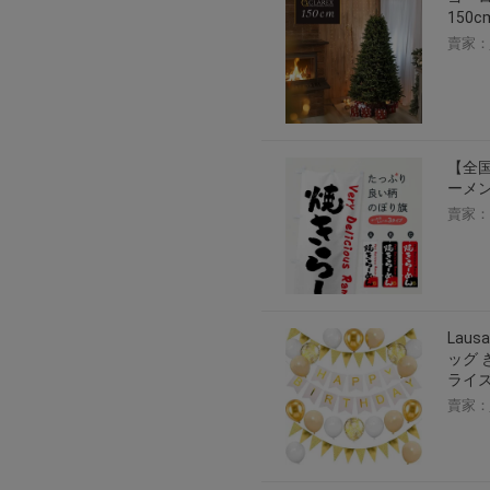
150
賣家：
【全国
ーメン
賣家：
Laus
ッグ 
ライズ
賣家：