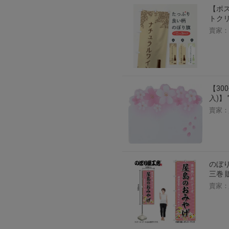
【ポス
トクリ
賣家：
【30
入)】
賣家：
のぼり
三巻 
賣家：