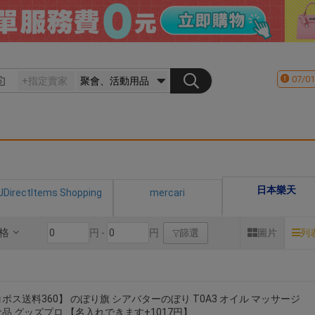
07/01
日本樂天
JDirectItems Shopping
mercari
格
円 -
円
篩選
圖片
列
ポス送料360】 のぼり旗 シアバターのぼり T0A3 オイル マッサージ
品 グッズプロ 【名入れできます+1017円】