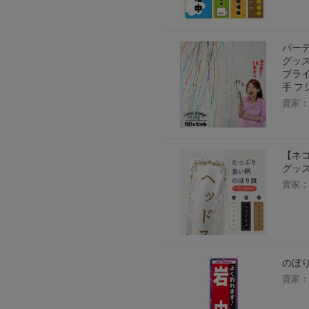
2026年8月1日上午00:00開始至
每人單一帳號每日只可簽到1次
パーテ
本月每完成簽到7次
，系統會即時發
グッズ
本月簽到活動最多可獲得「$40 Leta
ブライ
手 フジ
會員需完成手機認證才可參加本活動
賣家：
Letao Dollar使用規則：
Letao Dollar使用期限至發放後
Letao Dollar可於「JDire
與商品金額。
【ネコ
Letao Dollar不可用於購
グッズ
類現金商品、日本寄日本之訂單
使用Letao Dollar之委託單
賣家：
Dollar使用期限不會延長。
Letao 保有所有變更、修改
のぼり
賣家：