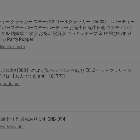
2026年8月31日晚上23:59結束。
，逾期不得補簽。
ィー クラッカー ステージスコールクラッカー《50本》〔パーティー
放「$10 Letao Dollar」至會員帳戶中。
 バースデー バースデーパーティー お誕生日 誕生日会 ウエディング
o Dollar」。
ダル 結婚式 二次会 お祝い 祝賀会 キラキラテープ 金 銀 飛び出す 派
カ Party Popper〕
，若要參加APP加碼活動，可掃瞄QRcode下載APP。
kinokokinoko
第30日之晚上23:59。
ctItems Auction」、「日本商城代購」 「第一次付款」使用，可折抵服務費
ポス送料360】 のぼり旗 ヘッドスパのぼり E0L2 ヘッドマッサージ
買商品為「門票、優惠券、住宿券、禮券、儲值卡……等等」、48小時外付款、
プロ 【名入れできます+1017円】
。
，如因價格不符、缺貨、非Letao因素(退貨不會歸還)退單者，退回的Letao
goods-pro
或提前終止之權利，如有變更恕不另行通知，將以官網公告為準。
旗 釣り具 岩虫あります GNB-394
workwearfit-r