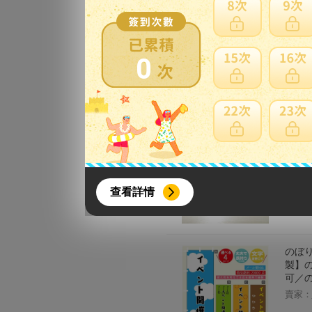
PAT
ーリボ
0
結婚式
賣家：
ハッピ
り 装
発送可
{literal}
{/literal}
賣家：
查看詳情
のぼり
製】の
可／の
【8月簽到活動】
賣家：
活動期間：