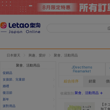
日本樂天
興趣、愛好
聚會、活動用品
聚會、活動用品
JDirectItems
Fleamarket
促銷品
女孩節、兒童節
綜合排序
銷量
價
婚禮
復活節
聚會、活動用品
收藏類別
新年
【ネコ
派對用品
加工食