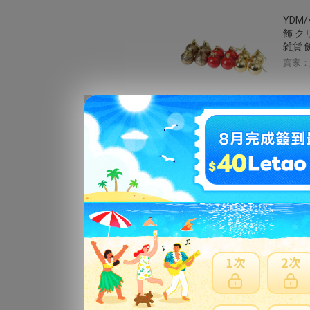
YDM
飾 ク
雑貨 
賣家：
送料無
うちん
タン 
ランタ
賣家：
クマ 
ント 
入園 
バレ
賣家：