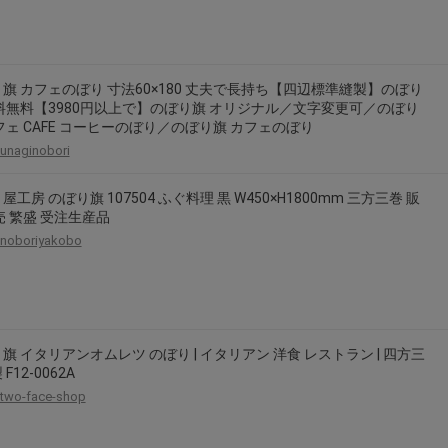
旗 カフェのぼり 寸法60×180 丈夫で長持ち【四辺標準縫製】のぼり
料無料【3980円以上で】のぼり旗 オリジナル／文字変更可／のぼり
フェ CAFE コーヒーのぼり／のぼり旗 カフェのぼり
unaginobori
屋工房 のぼり旗 107504 ふぐ料理 黒 W450×H1800mm 三方三巻 販
売 繁盛 受注生産品
noboriyakobo
旗 イタリアンオムレツ のぼり | イタリアン 洋食 レストラン | 四方三
F12-0062A
two-face-shop