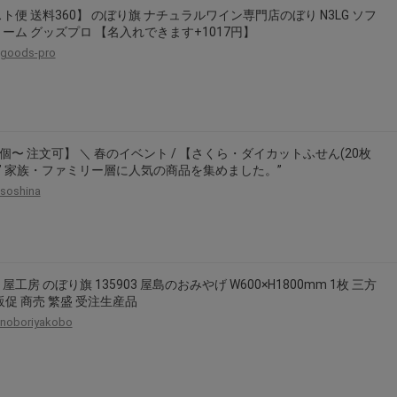
ト便 送料360】 のぼり旗 ナチュラルワイン専門店のぼり N3LG ソフ
ーム グッズプロ 【名入れできます+1017円】
goods-pro
0個〜 注文可】 ＼ 春のイベント / 【さくら・ダイカットふせん(20枚
 ” 家族・ファミリー層に人気の商品を集めました。”
soshina
屋工房 のぼり旗 135903 屋島のおみやげ W600×H1800mm 1枚 三方
販促 商売 繁盛 受注生産品
noboriyakobo