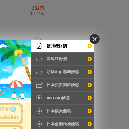
282円
HK14.8元
簽到賺回饋
1,620円
新客註冊禮
HK85.1元
領取App專屬優惠
日本拍賣獨家優惠
mercari優惠
8,296円
HK435.5元
日本樂天優惠
日本全網代購優惠