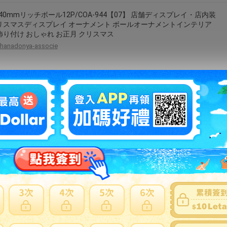
/40mmリッチボール12P/COA-944【07】 店舗ディスプレイ・店内装
リスマスディスプレイ オーナメント ボールオーナメントインテリア
飾り付け おしゃれ お正月 クリスマス
hanadonya-associe
料 ハロウィンデコレーション バット提灯 和紙提灯 折り畳み式ちょ
 オレンジ ハロウィンランタン パンプキンランタン ハロウィンラン
折りたたみランタン コウモリランタン ゴースト ゴブリン パンプキン
ン フェスティバル パーティー 飾り
asuka1987
ベア バレエ 発表会 お祝い 結婚式 バルーン 電報 誕生日 ギフト プレゼ
ブーケ 出産祝い 記念日 風船 入学祝い 卒業祝い 合格祝い 祝電 贈り物
卒園 開店祝い バースデー パーティー ウェルカムドール ひょこひょこ
エベア2バルーンインプチセット
wac-up