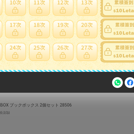
ィークミラー ヘキサゴン L ミラーL
astalio
ドミラー MTK-312NA ミラー 鏡 カガミ スタンド 全身鏡 かがみ 全身
 玄関 エントランス 出入口 身支度 幅43cm 高さ158cm 天然木 壁掛け
タンド取り外し可 北欧 おしゃれ 新生活 人気 店舗 おすすめ インテリ
ッドルーム
klasio
注意事項
K BOX ブックボックス 2個セット 28506
e-squ