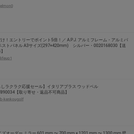
elmon0
け！エントリーでポイント5倍！／ A.P.J. アルミフレーム・アルミパ
ベストパネル A3サイズ(297×420mm) シルバー・0020168030【送
料】
lifeup1
らしラクラク応援セール】イタリアブラス ウッドベル
17890034【取り寄せ・返品不可商品】
b-kenkougolf
ズオーダー ミラー 601 mm 〜 700 mm × 1201 mm 〜 1300 mm 壁