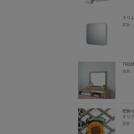
2026年8月1日上午00:00開始至
每人單一帳號每日只可簽到1次
スリム
本月每完成簽到7次
，系統會即時發
賣家：
本月簽到活動最多可獲得「$40 Leta
會員需完成手機認證才可參加本活動
Letao Dollar使用規則：
Letao Dollar使用期限至發放後
Letao Dollar可於「JDire
與商品金額。
TR5
Letao Dollar不可用於購
賣家：
類現金商品、日本寄日本之訂單
使用Letao Dollar之委託單
Dollar使用期限不會延長。
Letao 保有所有變更、修改
壁飾り
テリア
賣家：