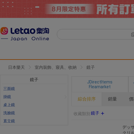
日本樂天
室內裝飾、寢具、收納
鏡子
鏡子
JDirectItems
Fleamarket
三面鏡
掛鏡
綜合排序
銷量
價
桌上鏡
洗臉鏡
鏡子
收藏類別
直立鏡
デッサ
クリ