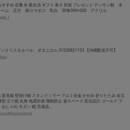
おすすめ 定番 冬 新生活 ギフト 寒さ 対策 プレゼント デッサン額 木
ーム 正方 桜カマボコ 乳白 30角300×300 アクリル
ssk-1
ンクリスタルベル ボタニカル 31520821153 【沖縄配送不可】
fujix
 姿見鏡 壁掛け鏡 スタンドミラー アルミ合金 かがみ 折りたたみ 自立
薄型 立て鏡 丸角 地震対策 飛散防止 省スペース 安全設計 ゴールド ブ
 おしゃれ モダン 鏡 完成品…
goodlifeshopstore