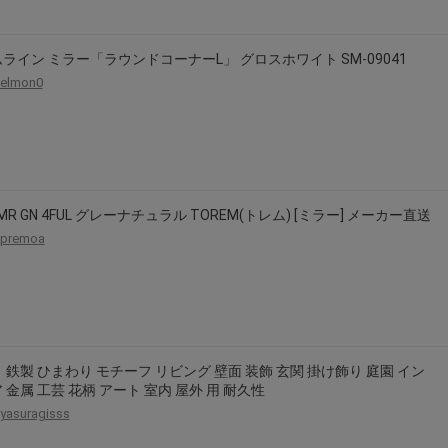
2026年8月31日晚上23:59結束。
，逾期不得補簽。
ライン ミラー「ラウンドコーナーL」 グロスホワイト SM-09041
放「$10 Letao Dollar」至會員帳戶中。
elmon0
o Dollar」。
，若要參加APP加碼活動，可掃瞄QRcode下載APP。
第30日之晚上23:59。
ctItems Auction」、「日本商城代購」 「第一次付款」使用，可折抵服務費
5MR GN 4FUL グレーナチュラル TOREM(トレム) [ミラー] メーカー直送
買商品為「門票、優惠券、住宿券、禮券、儲值卡……等等」、48小時外付款、
premoa
。
，如因價格不符、缺貨、非Letao因素(退貨不會歸還)退單者，退回的Letao
或提前終止之權利，如有變更恕不另行通知，將以官網公告為準。
 鉄製 ひまわり モチーフ リビング 壁面 装飾 玄関 掛け飾り 庭園 イン
 金属 工芸 花柄 アート 室内 屋外 用 耐久性
yasuragisss