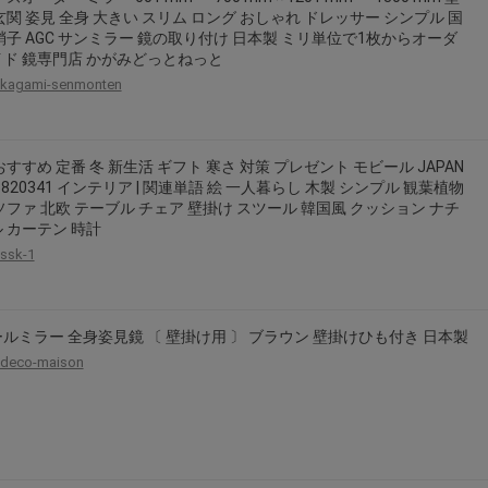
玄関 姿見 全身 大きい スリム ロング おしゃれ ドレッサー シンプル 国
硝子 AGC サンミラー 鏡の取り付け 日本製 ミリ単位で1枚からオーダ
ド 鏡専門店 かがみどっとねっと
kagami-senmonten
おすすめ 定番 冬 新生活 ギフト 寒さ 対策 プレゼント モビール JAPAN
23820341 インテリア | 関連単語 絵 一人暮らし 木製 シンプル 観葉植物
ソファ 北欧 テーブル チェア 壁掛け スツール 韓国風 クッション ナチ
 カーテン 時計
ssk-1
ルミラー 全身姿見鏡 〔 壁掛け用 〕 ブラウン 壁掛けひも付き 日本製
deco-maison