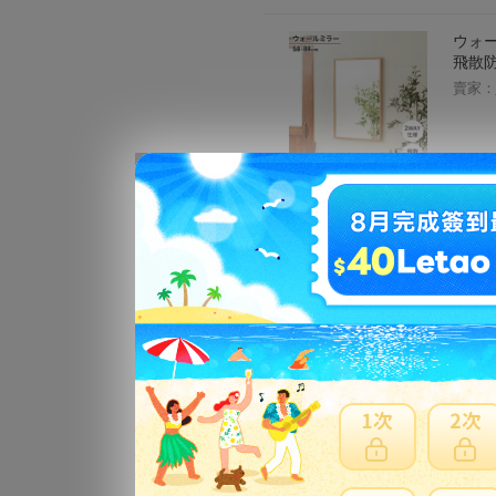
ウォー
飛散防
賣家：
コポー
賣家：
マジ
面取り
様替
賣家：