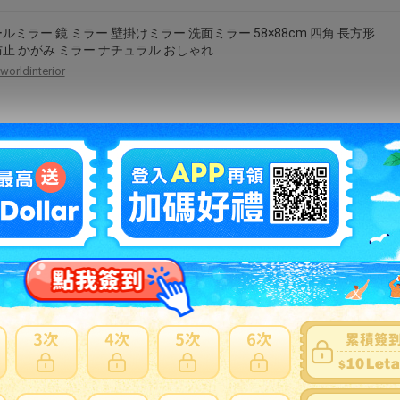
ルミラー 鏡 ミラー 壁掛けミラー 洗面ミラー 58×88cm 四角 長方形
止 かがみ ミラー ナチュラル おしゃれ
worldinterior
 秘密結社カエル団長 73799
q-uoli
ックミラー 国産のマジックミラー（板厚 3ミリ）四角形（長方形）糸
加工（面取り幅1〜2ミリ）：305mmx762mm 夏セール 送料無料 模
え
kagami