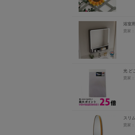
浴室
賣家：
光 どこ
賣家：
スリ
賣家：