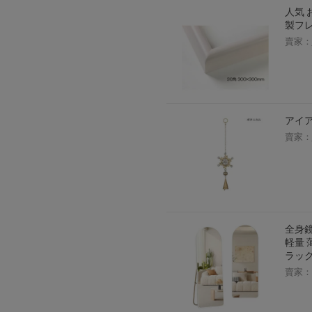
人気 
製フレ
賣家：
アイア
賣家：
全身鏡
軽量 
ラック
賣家：