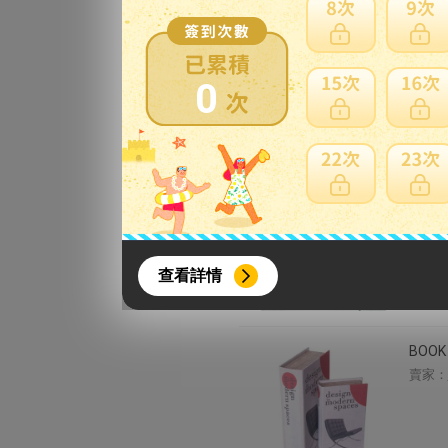
アンテ
賣家：
0
スタン
かがみ
可 ス
{literal}
{/literal}
ア ベ
查看詳情
賣家：
BOO
賣家：
【8月簽到活動】
活動期間：