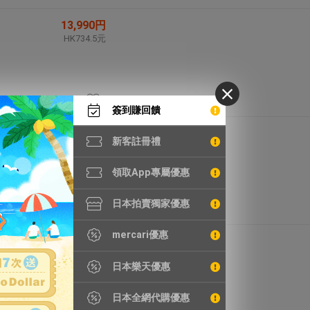
13,990円
HK734.5元
簽到賺回饋
1,665円
新客註冊禮
HK87.4元
領取App專屬優惠
日本拍賣獨家優惠
mercari優惠
32,100円
HK1,685.3元
日本樂天優惠
日本全網代購優惠