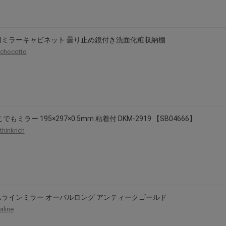
用ミラーキャビネット 曇り止め鏡付き洗面化粧収納棚
chocotto
でもミラー 195×297×0.5mm 粘着付 DKM-2919 【SB04666】
thinkrich
ムラインミラー オーバルロング アンティークゴールド
aline