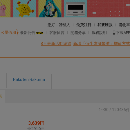
您好，
請登入
免費註冊
我要匯款
購物車
公眾假期
最新公告
客服留言
開箱分享
服務說明
下載APP
8月最新活動總覽
新增「恒生虛擬帳號」增值方式
Rakuten Rakuma
表
1~30 / 120436件
3,639円
HK191.0元