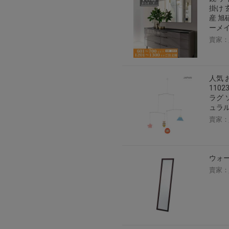
掛け 
産 旭
ーメイ
賣家：
人気 
110
ラグ 
ュラル
賣家：
ウォー
賣家：