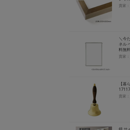
賣家：
＼今だ
ネル 
料無
賣家：
【暮
171
賣家：
鏡 サイ