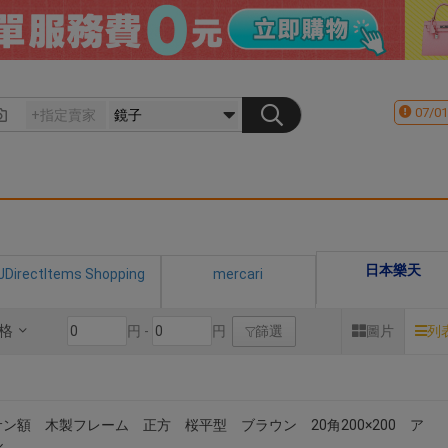
07/01
日本樂天
JDirectItems Shopping
mercari
格
円 -
円
篩選
圖片
列
ン額 木製フレーム 正方 桜平型 ブラウン 20角200×200 ア
ル