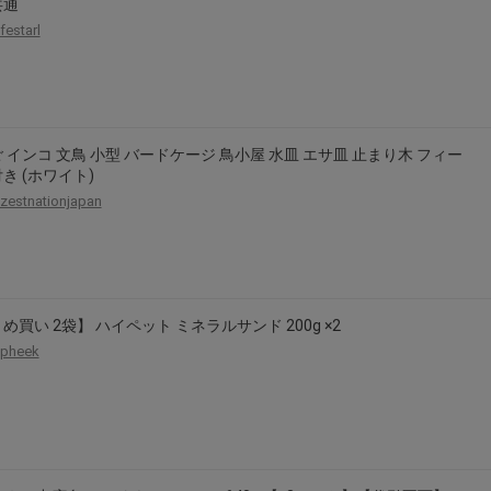
共通
festarl
 インコ 文鳥 小型 バードケージ 鳥小屋 水皿 エサ皿 止まり木 フィー
き (ホワイト)
zestnationjapan
め買い 2袋】 ハイペット ミネラルサンド 200g ×2
pheek