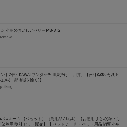
ン 小鳥のおいしいゼリー MB-312
rcmdva
ント2倍》KAWAI ワンタッチ 皿巣掛け 「川井」【合計8,800円以上
無料(一部地域を除く)】
petking
バスルーム 【×2セット】 （鳥用品 / 玩具） 【お徳用 まとめ買い お
 業務用 割引 セット販売】 【 ペットフード ・ ペット用品 飼育 小鳥