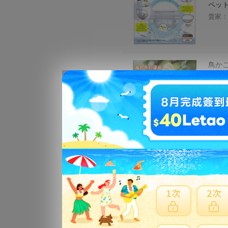
ペット
賣家：
鳥かご
コ か
用ハン
オカメ
賣家：
鳥用キ
鳥キャ
ム小屋
賣家：
インコ