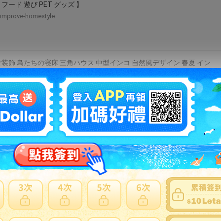
フード 遊び PET グッズ 】
improve-homestyle
装飾 鳥たちの寝床 三角ハウス 中型インコ 自然風デザイン 春夏 イン
ご用巣箱 夏用 耐久性布製 コザクラインコ ウロコインコ オウム対応 鳥
モック おもちゃ 鳥の巣 文鳥 取り付け簡単 通気性冷却ベッド ベッド
インコ 夏
rurushop-2
ャリーバッグ 鳥用 リュック 透明 通気 お出かけ 外出 持ち運び便利
リーケージ オウムキャリーバッグ 止まり木付き 組み立て簡単 ホー
 バード 大容量 外出便利 通気 お出かけ 病院 旅行 移動用
wazenshop1
 オウム おもちゃ 鳥グッズ 鳥かご 玩具 遊具 ペットグッズ 小鳥 梯子