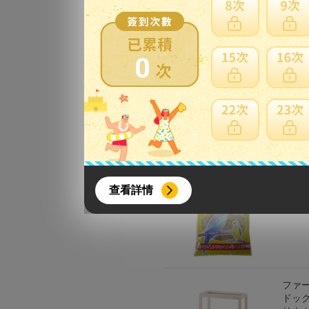
はしご
賣家：
0
ネス
プ 2
コープ 
賣家：
{literal}
{/literal}
スター
查看詳情
賣家：
【8月簽到活動】
ファー
ドック
活動期間：