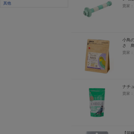
其他
賣家：
小鳥の
さ 
賣家：
ナチュ
賣家：
【同梱