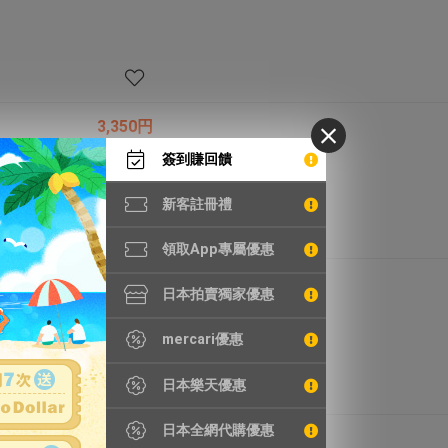
3,350円
HK175.9元
簽到賺回饋
新客註冊禮
領取App專屬優惠
4,920円
日本拍賣獨家優惠
HK258.3元
mercari優惠
日本樂天優惠
日本全網代購優惠
4,280円