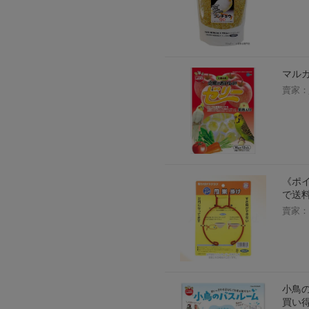
マルカ
賣家：
《ポイ
で送料
賣家：
小鳥の
買い得