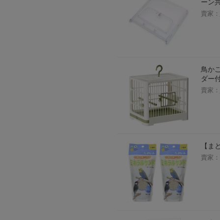
ーン
賣家：
鳥かご
ダー付
賣家：
【まと
賣家：