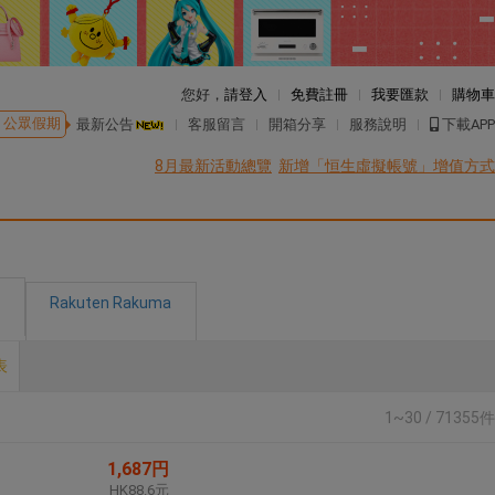
您好，
請登入
免費註冊
我要匯款
購物車
公眾假期
最新公告
客服留言
開箱分享
服務說明
下載APP
8月最新活動總覽
新增「恒生虛擬帳號」增值方式
Rakuten Rakuma
表
1~30 / 71355件
1,687円
HK88.6元