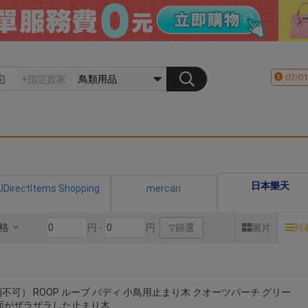
07/01
日本樂天
JDirectItems Shopping
mercari
格
円 -
円
篩選
圖片
列
不可） ROOP ループ バディ 小鳥用止まり木 クオーツパーチ グリー
表面がザラザラした止まり木