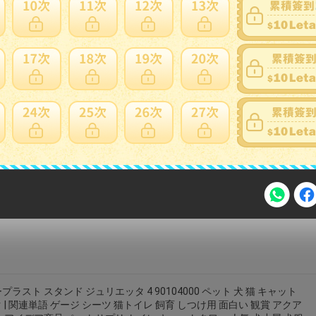
 爪とぎ 嘴 吊り下げ 遊び道具 ベージュ
grams-shop
ティングボックス付き耐候性家禽15〜20羽の鶏用の大きなチキンコー
49X136X165 木製マルチレベルヘンハウス CM 鶏小屋大型 屋外チキン
Yellow
doops
セブン とりたて皮ムキ 800g
pets-kojima
注意事項
プラスト スタンド ジュリエッタ 4 90104000 ペット 犬 猫 キャット
 | 関連単語 ゲージ シーツ 猫トイレ 飼育 しつけ用 面白い 観賞 アクア