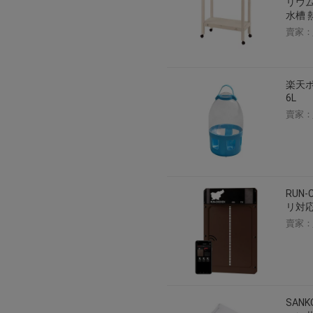
リウム
2026年8月1日上午00:00開始至
水槽 
每人單一帳號每日只可簽到1次
賣家：
本月每完成簽到7次
，系統會即時發
本月簽到活動最多可獲得「$40 Leta
楽天ポ
會員需完成手機認證才可參加本活動
6L
Letao Dollar使用規則：
賣家：
Letao Dollar使用期限至發放後
Letao Dollar可於「JDire
與商品金額。
Letao Dollar不可用於購
類現金商品、日本寄日本之訂單
使用Letao Dollar之委託單
RUN
Dollar使用期限不會延長。
リ対応
Letao 保有所有變更、修改
賣家：
SAN