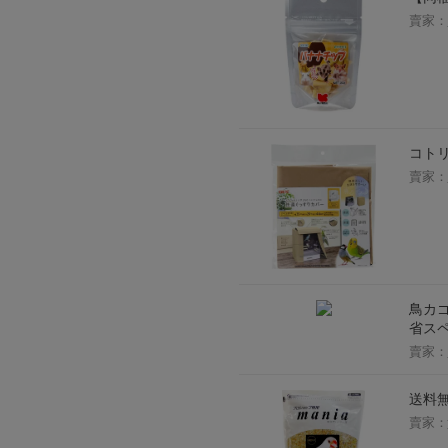
賣家：
コトリ
賣家：
鳥カゴ
省スペ
賣家：
送料無
賣家：