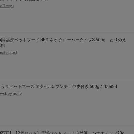
officeyu
餌 黒瀬ペットフード NEO ネオ クローバータイプS 500g とりのえ
鳥餌
naturalpet
ラルペットフーズ エクセル5 ブンチョウ皮付き 500g 4100884
webbymono
不可】【2個セット】黒瀬ペットフード 自然派 バナナチップ20g