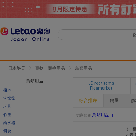
日本樂天
寵物、寵物用品
鳥類用品
鳥類用品
JDirectItems
Fleamarket
棲木
洗澡盆
綜合排序
銷量
價
玩具
竹筐
鳥類用品
收藏類別
給水器
（同梱
餌食
ン 