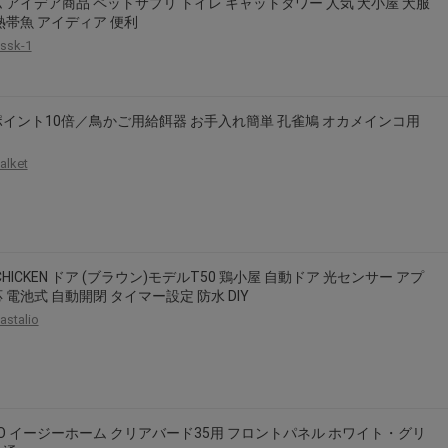
 アイデア商品 ペットサプリ トイレ キャットタワー 人気 犬小屋 犬服
2026年8月31日晚上23:59結束。
熱帯魚 アイディア 便利
，逾期不得補簽。
ssk-1
放「$10 Letao Dollar」至會員帳戶中。
o Dollar」。
イント10倍／鳥かご用給餌器 お手入れ簡単 孔雀鳩 オカメインコ用
，若要參加APP加碼活動，可掃瞄QRcode下載APP。
alket
第30日之晚上23:59。
ctItems Auction」、「日本商城代購」 「第一次付款」使用，可折抵服務費
買商品為「門票、優惠券、住宿券、禮券、儲值卡……等等」、48小時外付款、
。
，如因價格不符、缺貨、非Letao因素(退貨不會歸還)退單者，退回的Letao
-CHICKEN ドア (ブラウン)モデルT50 鶏小屋 自動ドア 光センサー アプ
 電池式 自動開閉 タイマー設定 防水 DIY
或提前終止之權利，如有變更恕不另行通知，將以官網公告為準。
astalio
KO イージーホーム クリアバード35用 フロントパネル ホワイト・グリ