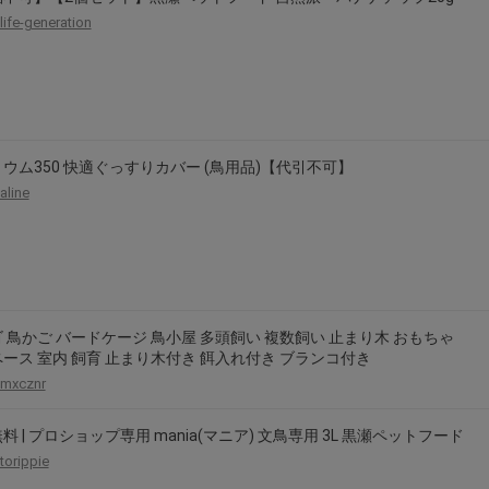
life-generation
ウム350 快適ぐっすりカバー (鳥用品)【代引不可】
aline
 鳥かご バードケージ 鳥小屋 多頭飼い 複数飼い 止まり木 おもちゃ
ース 室内 飼育 止まり木付き 餌入れ付き ブランコ付き
mxcznr
料 | プロショップ専用 mania(マニア) 文鳥専用 3L 黒瀬ペットフード
torippie