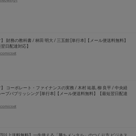
neowing-r
】 財務の教科書 / 林田 明大 / 三五館 [単行本]【メール便送料無料】
短翌日配達対応】
comicset
】 コーポレート・ファイナンスの実務 / 木村 祐基, 柳 良平 / 中央経
ープパブリッシング [単行本]【メール便送料無料】【最短翌日配達
】
comicset
千円以上送料無料】一生使える「勝ちメンタル」のつくり方 ビジネス