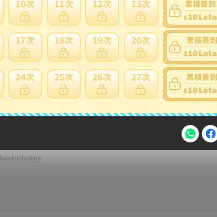
】 風林火山の戦略戦術 / 渡辺 碩水 / 産業能率大学出版部 [単行本]
ール便送料無料】【最短翌日配達対応】
furuhonhaitatsuhonpo
】3日で達人！ FX超活用術 FXの必勝テクニックで1億円を稼ぐ！ /
フォレスト（ムック）
vaboo
古】 1時間で御社の売上を伸ばす 販促鉄板ワザ40／竹内謙礼【著】
bookoffonline
注意事項