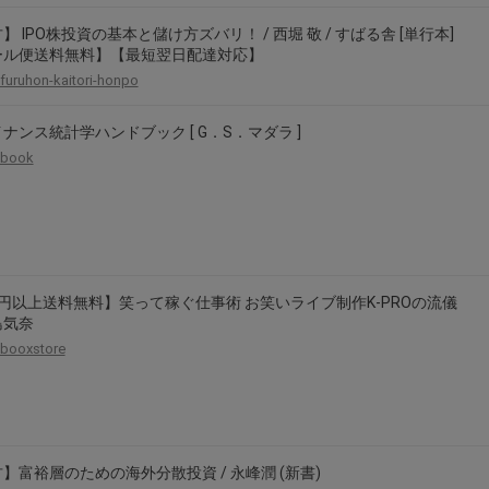
】 IPO株投資の基本と儲け方ズバリ！ / 西堀 敬 / すばる舎 [単行本]
ール便送料無料】【最短翌日配達対応】
furuhon-kaitori-honpo
ナンス統計学ハンドブック [ G．S．マダラ ]
book
円以上送料無料】笑って稼ぐ仕事術 お笑いライブ制作K-PROの流儀
島気奈
booxstore
】富裕層のための海外分散投資 / 永峰潤 (新書)