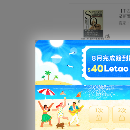
【中古
済新聞
賣家：
【中古
Hanba
[ペ
賣家：
捨てて
円 ]
賣家：