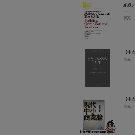
組織の
ス ]
賣家：
【中古
賣家：
【中古
賣家：