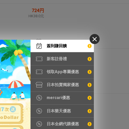
724円
HK38.0元
簽到賺回饋
474円
新客註冊禮
HK24.9元
領取App專屬優惠
日本拍賣獨家優惠
mercari優惠
1,320円
HK69.3元
日本樂天優惠
日本全網代購優惠