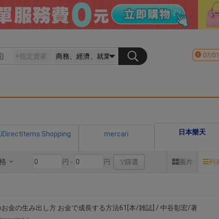
07/01
日本樂天
JDirectItems Shopping
mercari
格
円 -
円
篩選
圖片
列
お金の生み出し方 お金で成長する方法61[本/雑誌] / 中谷彰宏/著