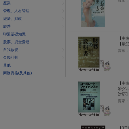
賣家：
產業
管理、人材管理
經濟、財政
經營
聯盟基礎知識
【中古
股票、資金營運
【最
自我啟發
賣家：
金錢計劃
其他
商務資格(及其他)
【中古
済グル
対応
賣家：
【3