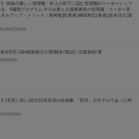
古】 性格の優しい管理職・年上の部下に悩む管理職のリーダーシップ
2026年8月31日晚上23:59結束。
わる 9週間プログラム 中小企業と介護事業所の管理職・リーダー育
，逾期不得補簽。
キルアップ・メソッド／尾崎竜彦(著者),嶋田利広(著者),鈴木佳久(著
放「$10 Letao Dollar」至會員帳戶中。
bookoffonline
o Dollar」。
，若要參加APP加碼活動，可掃瞄QRcode下載APP。
政省令対応 Q&A税制改正の実務[本/雑誌] / 宮森俊樹/著
第30日之晚上23:59。
neowing-r
ctItems Auction」、「日本商城代購」 「第一次付款」使用，可折抵服務費
買商品為「門票、優惠券、住宿券、禮券、儲值卡……等等」、48小時外付款、
。
，如因價格不符、缺貨、非Letao因素(退貨不會歸還)退單者，退回的Letao
或提前終止之權利，如有變更恕不另行通知，將以官網公告為準。
】(非常に良い)近代日本経済の自画像: 「西洋」がモデルであった時
cocohouse