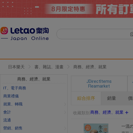
日本樂天
書、雜誌、漫畫
商務、經濟、就業
商務、經濟、就業
JDirectItems
Fleamarket
IT、電子商務
商業禮儀
綜合排序
銷量
價
就業、轉職
會計
商務、經濟、就業
收藏類別
流通
一流の
營銷、銷售