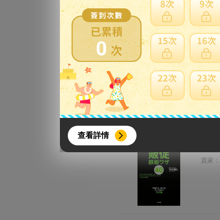
【中古
【メ
0
賣家：
【中古
イン
賣家：
{literal}
{/literal}
查看詳情
【中
賣家：
【8月簽到活動】
活動期間：