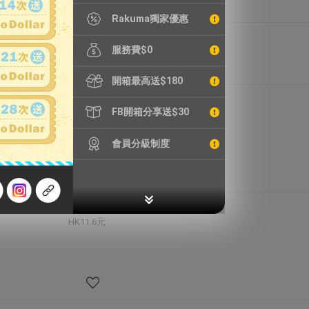
Rakuma獨家優惠
3,152円
服務費$0
HK165.5元
開箱最高送$180
775円
FB開箱分享送$30
HK40.7元
會員分級制度
220円
HK11.6元