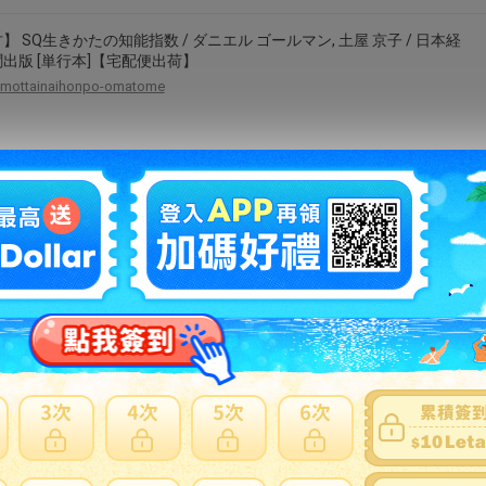
】 SQ生きかたの知能指数 / ダニエル ゴールマン, 土屋 京子 / 日本経
出版 [単行本]【宅配便出荷】
mottainaihonpo-omatome
】 パッケージ＆マーケティング（Vol．1） / Nippon Shuppan
i Deutschland GmbH / Nippon Shuppan Hanbai Deutschland GmbH
ーパーバック]【メール便送料無料】【最短翌日配達対応】
comicset
こそ人生は開ける 「苦」を「快」に変える力【電子書籍】[ 他阿真
rakutenkobo-ebooks