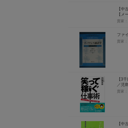
【中古
【メ
賣家：
ファイ
賣家：
【3千
／児
賣家：
【中古