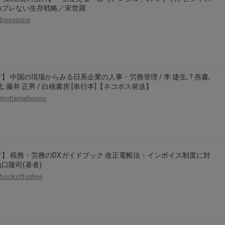
のブレない生存戦略／宋世羅
booxstore
】 中国の現場からみる日系企業の人事・労務管理 / 李 捷生, ? 燕書,
稔, 藤井 正男 / 白桃書房 [単行本]【ネコポス発送】
mottainaihonpo
】 税務・労務のDXガイドブック 改正電帳法・インボイス制度に対
口隆司(著者)
bookoffonline