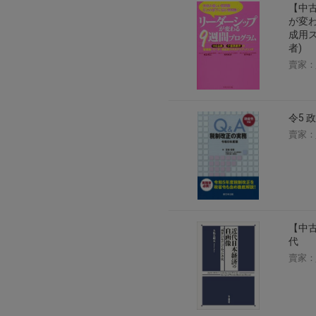
【中
2026年8月1日上午00:00開始至
が変
每人單一帳號每日只可簽到1次
成用ス
者)
本月每完成簽到7次
，系統會即時發
賣家：
本月簽到活動最多可獲得「$40 Leta
會員需完成手機認證才可參加本活動
Letao Dollar使用規則：
令5 
Letao Dollar使用期限至發放後
賣家：
Letao Dollar可於「JDire
與商品金額。
Letao Dollar不可用於購
類現金商品、日本寄日本之訂單
使用Letao Dollar之委託單
Dollar使用期限不會延長。
Letao 保有所有變更、修改
【中古
代
賣家：