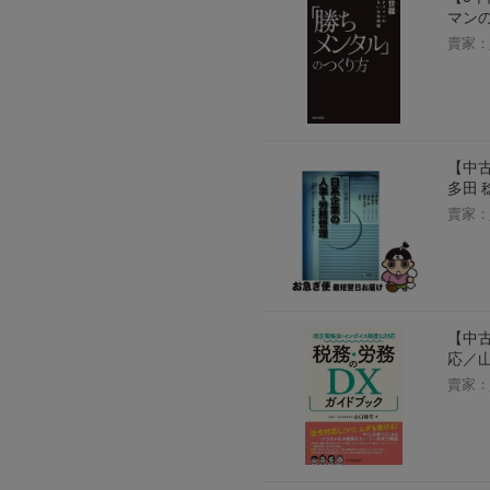
マン
賣家：
【中古
多田 
賣家：
【中古
応／山
賣家：