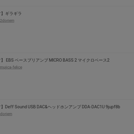
2026年8月31日晚上23:59結束。
，逾期不得補簽。
古】ギラギラ
2doriem
放「$10 Letao Dollar」至會員帳戶中。
o Dollar」。
，若要參加APP加碼活動，可掃瞄QRcode下載APP。
第30日之晚上23:59。
ctItems Auction」、「日本商城代購」 「第一次付款」使用，可折抵服務費
】 EBS ベースプリアンプ MICRO BASS 2 マイクロベース2
mujica-felice
買商品為「門票、優惠券、住宿券、禮券、儲值卡……等等」、48小時外付款、
。
，如因價格不符、缺貨、非Letao因素(退貨不會歸還)退單者，退回的Letao
或提前終止之權利，如有變更恕不另行通知，將以官網公告為準。
Deff Sound USB DAC&ヘッドホンアンプ DDA-DAC1U 9jupf8b
doriem