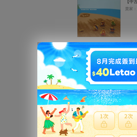
【中古
賣家：
【中古
アンプ 
賣家：
TAB 
賣家：