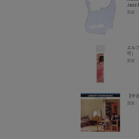
Jaz
賣家：
エルプ
可）
賣家：
【中
賣家：