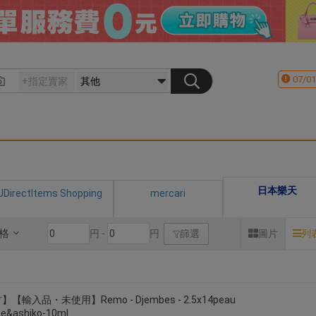
07/01
日本樂天
JDirectItems Shopping
mercari
格
円 -
円
篩選
圖片
列
【輸入品・未使用】Remo - Djembes - 2.5x14peau
e&ashiko-10ml