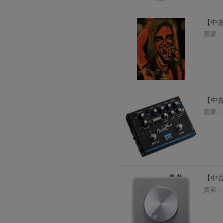
2026年8月1日上午00:00開始至
每人單一帳號每日只可簽到1次
【中
賣家：
本月每完成簽到7次
，系統會即時發
本月簽到活動最多可獲得「$40 Leta
會員需完成手機認證才可參加本活動
Letao Dollar使用規則：
Letao Dollar使用期限至發放後
Letao Dollar可於「JDire
【中古
與商品金額。
賣家：
Letao Dollar不可用於購
類現金商品、日本寄日本之訂單
使用Letao Dollar之委託單
Dollar使用期限不會延長。
Letao 保有所有變更、修改
【中古】
賣家：