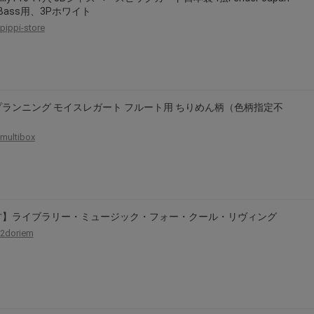
z Bass用、3Pホワイト
pippi-store
ランニング モイスレガート フルート用 ちりめん柄（色柄指定不
multibox
古】ライブラリー・ミュージック・フォー・クール・リヴィング
2doriem