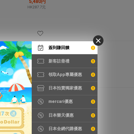
5,480円
HK287.7元
簽到賺回饋
102,196円
HK5,365.3元
新客註冊禮
領取App專屬優惠
日本拍賣獨家優惠
4,345円
HK228.1元
mercari優惠
日本樂天優惠
日本全網代購優惠