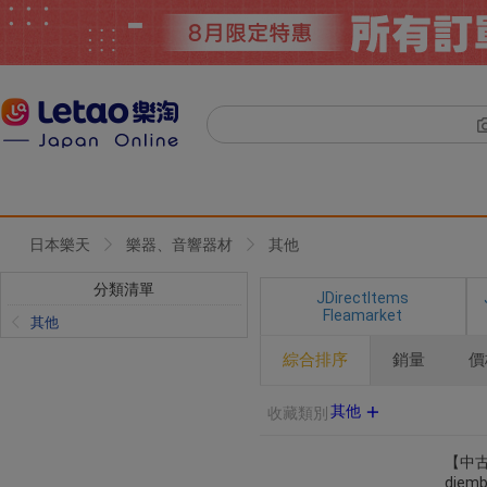
日本樂天
樂器、音響器材
其他
分類清單
JDirectItems
Fleamarket
其他
綜合排序
銷量
價
其他
收藏類別
【中古】
djemb