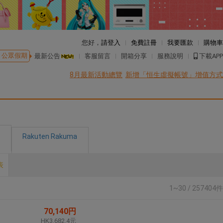
您好，
請登入
免費註冊
我要匯款
購物車
公眾假期
最新公告
客服留言
開箱分享
服務說明
下載APP
8月最新活動總覽
新增「恒生虛擬帳號」增值方式
Rakuten Rakuma
表
1~30 / 257404件
70,140円
HK3,682.4元