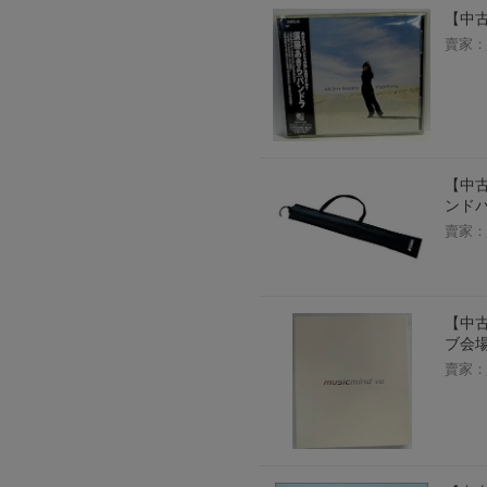
【中古
賣家：
【中古
ンドバッ
賣家：
【中古
ブ会
賣家：