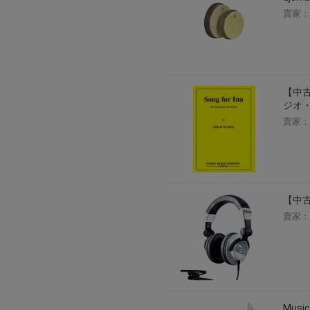
賣家：
【中古
ジオ
賣家：
【中古】
賣家：
Musi