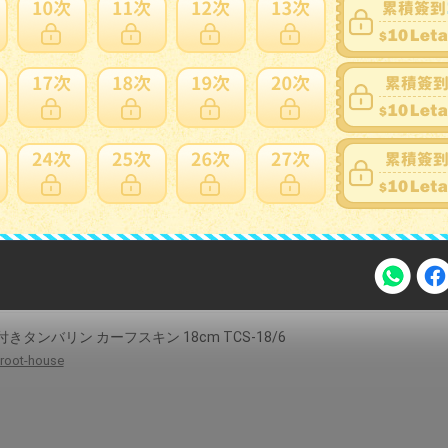
使用】【中古】オットーリンク バリトンサクソフォン・マウスピース
 7*
mujica-felice
】ゴールドブロカット プレミアム ブラス バイオリン弦 E線 (0.27ル
ド) ggw725x
skymarketplus
皮付きタンバリン カーフスキン 18cm TCS-18/6
注意事項
root-house