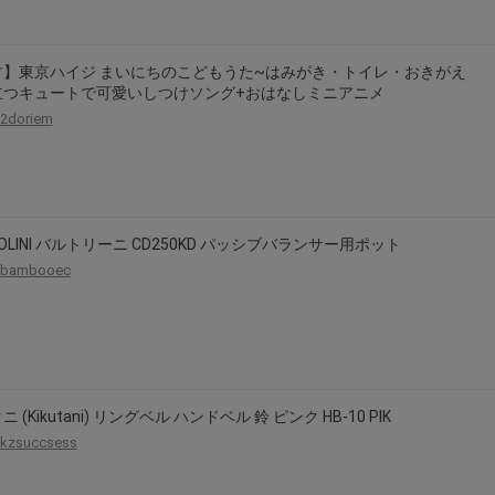
古】東京ハイジ まいにちのこどもうた~はみがき・トイレ・おきがえ
立つキュートで可愛いしつけソング+おはなしミニアニメ
2doriem
TOLINI バルトリーニ CD250KD パッシブバランサー用ポット
bambooec
 (Kikutani) リングベル ハンドベル 鈴 ピンク HB-10 PIK
kzsuccsess