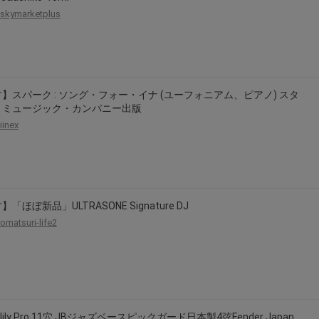
skymarketplus
】スパーク : ソング・フォー・イナ (ユーフォニアム、ピアノ) スタ
・ミュージック・カンパニー出版
iinex
「ほぼ新品」ULTRASONE Signature DJ
omatsuri-life2
clily Pro 11穴 JBジャズベースピックガード日本製4弦Fender Japan