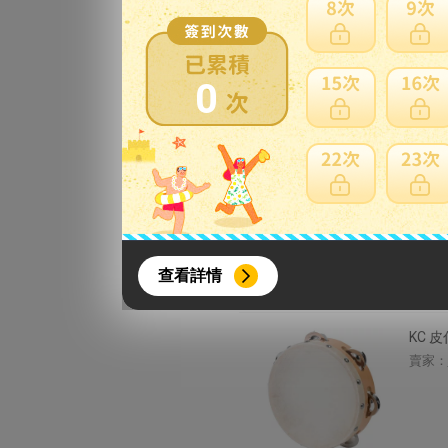
【未
メタル
賣家：
0
【中古
ープエン
賣家：
{literal}
{/literal}
查看詳情
KC 
賣家：
【8月簽到活動】
活動期間：