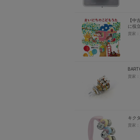
【中
に役
賣家：
BAR
賣家：
キクタニ
賣家：