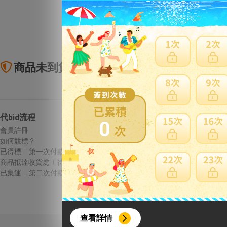
商品未到貨全額理賠
賣
代bid流程
Letao保障
0
會員註冊
商品未到貨全額理賠
如何競標？
賣家寄錯全額處理
已得標
第一次付款
運送損壞全額理賠
商品抵達收貨處
待集運
全透明資訊及費用
已集運
第二次付款
{literal}
{/literal}
查看詳情