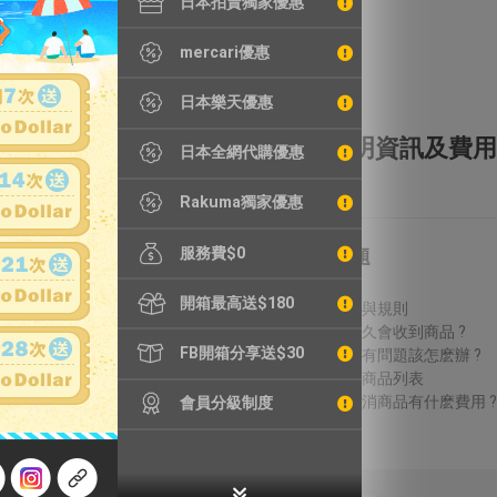
日本拍賣獨家優惠
mercari優惠
日本樂天優惠
全額理賠
全透明資訊及費用
日本全網代購優惠
Rakuma獨家優惠
服務費$0
特別服務
常見問題
鐵壺漏水檢測
費用說明
開箱最高送$180
精品鑑定
議價方式與規則
輪框拆除
結標後多久會收到商品 ?
FB開箱分享送$30
加強包裝
收到商品有問題該怎麽辦 ?
無法進口商品列表
得標後取消商品有什麽費用 ?
會員分級制度