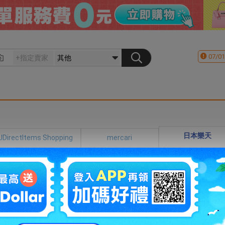
07/01
日本樂天
JDirectItems Shopping
mercari
格
円 -
円
篩選
圖片
列
0~0件 / 0件
跳至
頁