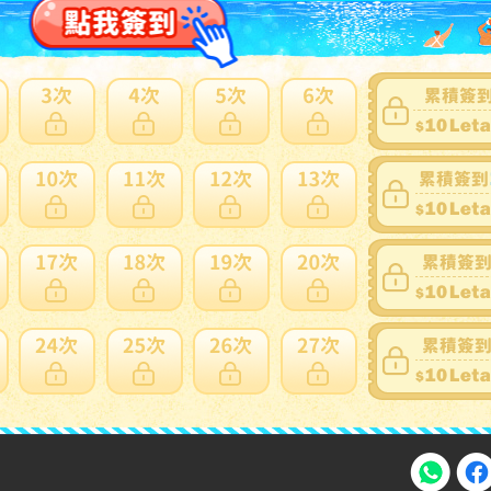
家寄錯全額處理
運送損壞
支付方式
FPS 轉數快 / Tap & Go 拍住賞 - FPS
銀行過數
Payme
自取點現金儲值
Alipay HK
信用卡