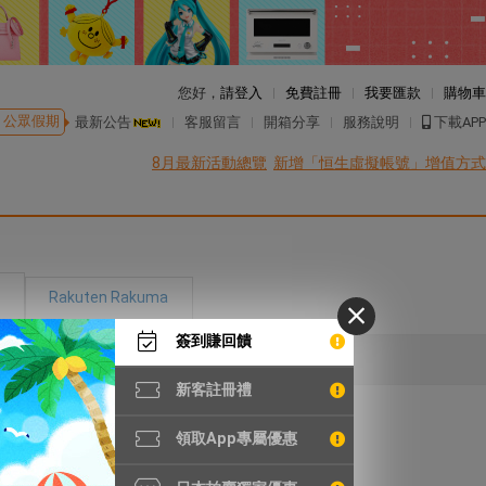
您好，
請登入
免費註冊
我要匯款
購物車
公眾假期
最新公告
客服留言
開箱分享
服務說明
下載APP
8月最新活動總覽
新增「恒生虛擬帳號」增值方式
Rakuten Rakuma
簽到賺回饋
表
新客註冊禮
領取App專屬優惠