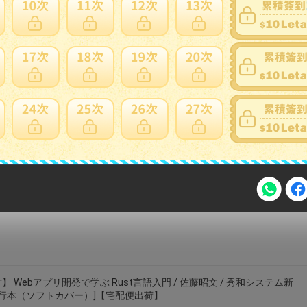
】(未使用品)WEB制作会社総覧2016
cocohouse
】 PlayFabゲーム開発テクニック／西根幸洋(著者),ねこじょーかー
bookoffonline
注意事項
】 Webアプリ開発で学ぶ Rust言語入門 / 佐藤昭文 / 秀和システム新
単行本（ソフトカバー）]【宅配便出荷】