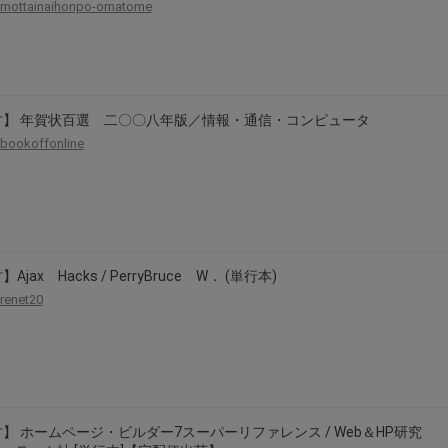
mottainaihonpo-omatome
2026年8月31日晚上23:59結束。
，逾期不得補簽。
放「$10 Letao Dollar」至會員帳戶中。
o Dollar」。
古】 年賀状百選 二〇〇八年版／情報・通信・コンピュータ
，若要參加APP加碼活動，可掃瞄QRcode下載APP。
bookoffonline
第30日之晚上23:59。
ctItems Auction」、「日本商城代購」 「第一次付款」使用，可折抵服務費
買商品為「門票、優惠券、住宿券、禮券、儲值卡……等等」、48小時外付款、
。
，如因價格不符、缺貨、非Letao因素(退貨不會歸還)退單者，退回的Letao
Ajax Hacks / PerryBruce W． (単行本)
或提前終止之權利，如有變更恕不另行通知，將以官網公告為準。
renet20
】 ホームページ・ビルダー7スーパーリファレンス / Web＆HP研究