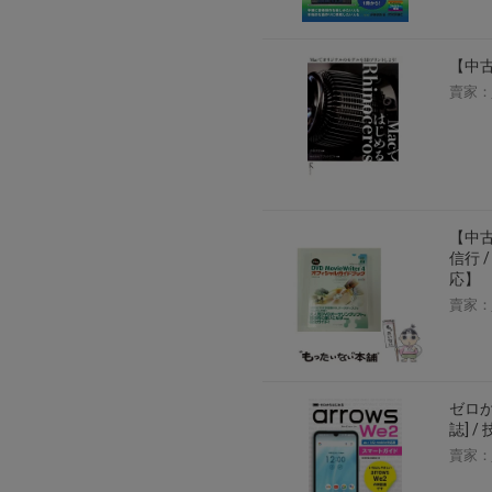
【中古
賣家：
【中古
信行 
応】
賣家：
ゼロか
誌] 
賣家：