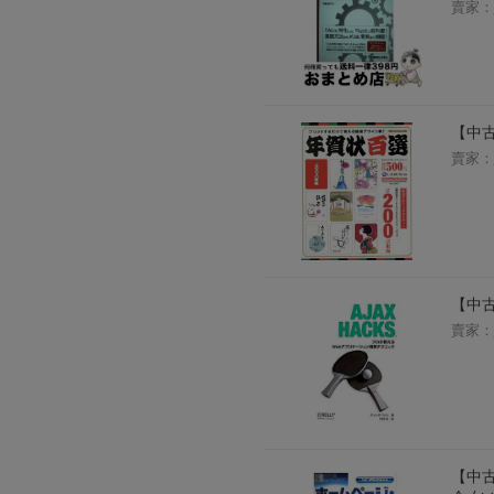
賣家：
2026年8月1日上午00:00開始至
每人單一帳號每日只可簽到1次
本月每完成簽到7次
，系統會即時發
本月簽到活動最多可獲得「$40 Leta
【中
會員需完成手機認證才可參加本活動
賣家：
Letao Dollar使用規則：
Letao Dollar使用期限至發放後
Letao Dollar可於「JDire
與商品金額。
Letao Dollar不可用於購
類現金商品、日本寄日本之訂單
使用Letao Dollar之委託單
【中古】
Dollar使用期限不會延長。
Letao 保有所有變更、修改
賣家：
【中古