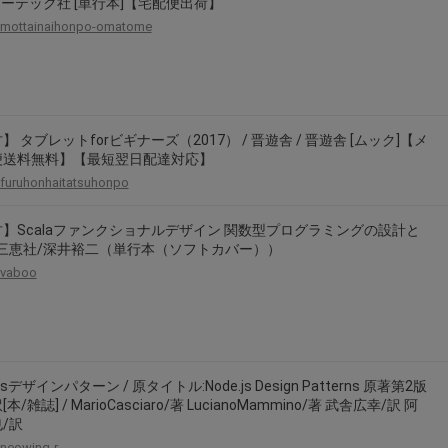
 ソーテック社 [単行本]【宅配便出荷】
mottainaihonpo-omatome
】 タブレットforビギナーズ（2017） / 晋遊舎 / 晋遊舎 [ムック]【メ
便送料無料】【最短翌日配達対応】
furuhonhaitatsuhonpo
】Scalaファンクショナルデザイン 関数型プログラミングの設計と
/三恵社/深井裕二（単行本（ソフトカバー））
vaboo
.jsデザインパターン / 原タイトル:Node.js Design Patterns 原著第2版
本/雑誌] / MarioCasciaro/著 LucianoMammino/著 武舎広幸/訳 阿
/訳
neowing-r