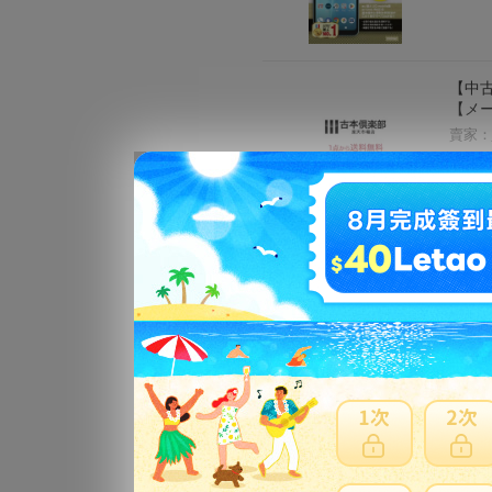
【中古
【メ
賣家：
江添亮
賣家：
【送料
／松
賣家：