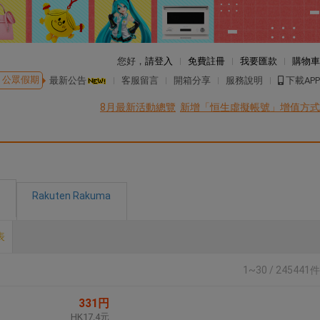
您好，
請登入
免費註冊
我要匯款
購物車
公眾假期
最新公告
客服留言
開箱分享
服務說明
下載APP
8月最新活動總覽
新增「恒生虛擬帳號」增值方式
Rakuten Rakuma
表
1~30 / 245441件
331円
HK17.4元