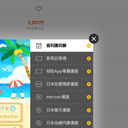
3,201円
HK168.1元
簽到賺回饋
新客註冊禮
2,860円
領取App專屬優惠
HK150.2元
日本拍賣獨家優惠
mercari優惠
日本樂天優惠
1,848円
HK97.0元
日本全網代購優惠