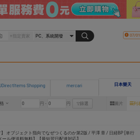
07/01
日本樂天
JDirectItems Shopping
mercari
格
円 -
円
篩選
圖片
列
】 オブジェクト指向でなぜつくるのか第2版 / 平澤 章 / 日経BP [単行
【メール便送料無料】【最短翌日配達対応】