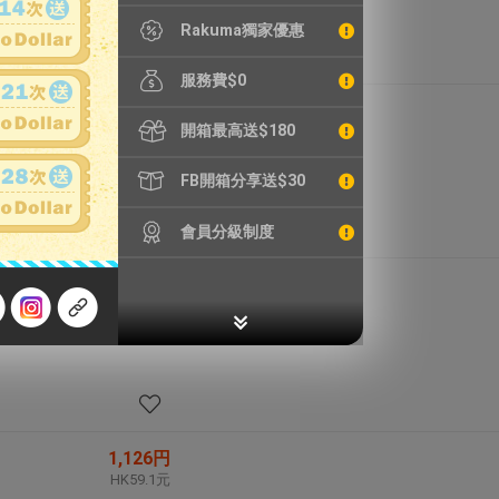
Rakuma獨家優惠
服務費$0
11,176円
開箱最高送$180
HK586.7元
FB開箱分享送$30
會員分級制度
1,331円
HK69.9元
1,126円
HK59.1元