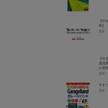
【中古
荷】
賣家：
【中古
湯浅英
ル便
賣家：
今すぐ
賣家：