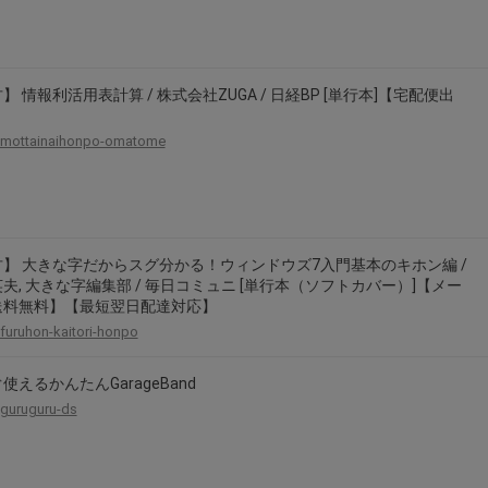
】 情報利活用表計算 / 株式会社ZUGA / 日経BP [単行本]【宅配便出
mottainaihonpo-omatome
】 大きな字だからスグ分かる！ウィンドウズ7入門基本のキホン編 /
夫, 大きな字編集部 / 毎日コミュニ [単行本（ソフトカバー）]【メー
送料無料】【最短翌日配達対応】
furuhon-kaitori-honpo
使えるかんたんGarageBand
guruguru-ds