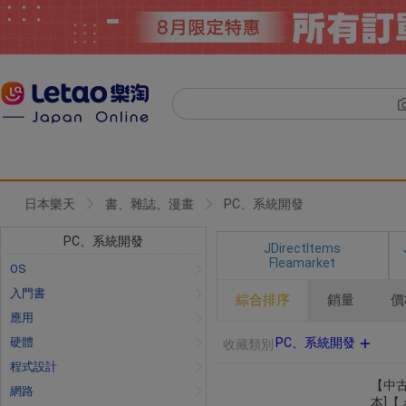
日本樂天
書、雜誌、漫畫
PC、系統開發
PC、系統開發
JDirectItems
Fleamarket
OS
入門書
綜合排序
銷量
價
應用
硬體
PC、系統開發
收藏類別
程式設計
【中古
網路
本]