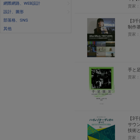
網際網路、WEB設計
賣家：
設計、圖形
部落格、SNS
【3千円
制作
其他
賣家：
手と足
賣家：
【3
サウ
技術
賣家：