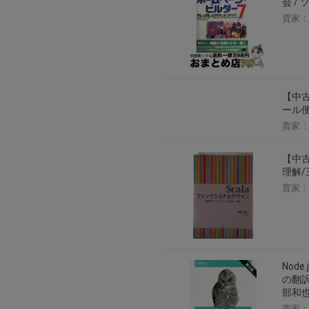
会 /
賣家：
【中古
ール
賣家：
【中古
理解
賣家：
Node
の翻訳[
部和也
賣家：