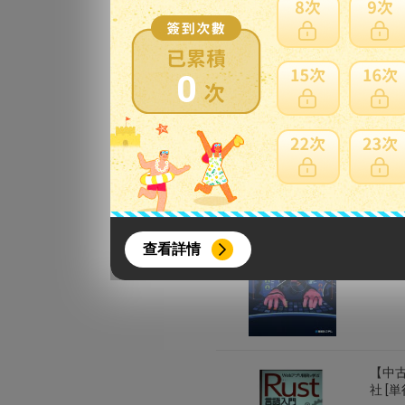
0
【中古
賣家：
{literal}
{/literal}
【中古
查看詳情
(著者)
賣家：
【8月簽到活動】
【中古
社 [
活動期間：