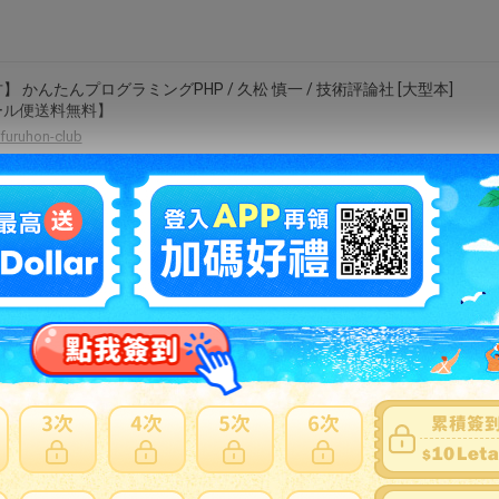
】 かんたんプログラミングPHP / 久松 慎一 / 技術評論社 [大型本]
ール便送料無料】
furuhon-club
の詳説C＋＋17
guruguru2
無料】マンガでわかるソフトウェアテスト入門テスターちゃん Vol.1
谷峰生
bookfan