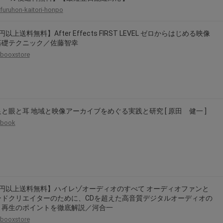
furuhon-kaitori-honpo
以上送料無料】After Effects FIRST LEVEL ゼロからはじめる映像
基礎テクニック／佐藤智幸
booxstore
と眼と耳 地域と映像アーカイブをめぐる実践と研究 [ 原田 健一 ]
book
千円以上送料無料】ハイレゾオーディオのすべて オーディオファンと
ンドクリエイターのために、CDを超えた高音質デジタルオーディオの
と再生のポイントを徹底解説／河合一
booxstore