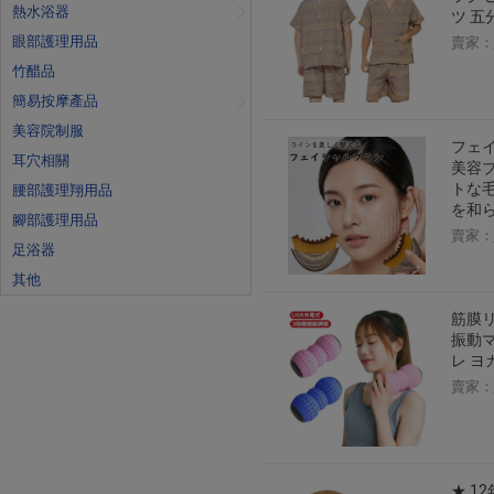
熱水浴器
ツ 五
眼部護理用品
賣家：
竹醋品
簡易按摩產品
美容院制服
フェイ
耳穴相關
美容ブ
トな毛
腰部護理翔用品
を和ら
腳部護理用品
賣家：
足浴器
其他
筋膜リ
振動マ
レ ヨ
賣家：
★ 1