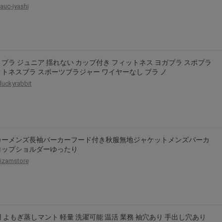
auc-iyashi
2026年8月31日晚上23:59結束。
，逾期不得補簽。
放「$10 Letao Dollar」至會員帳戶中。
o Dollar」。
ブラ ジュニア 揺れない カップ付き フィットネス ヨガブラ スポブラ
，若要參加APP加碼活動，可掃瞄QRcode下載APP。
トネスブラ スポーツブラジャー ワイヤーなし ブラ ノ
luckyrabbit
第30日之晚上23:59。
ctItems Auction」、「日本商城代購」 「第一次付款」使用，可折抵服務費
買商品為「門票、優惠券、住宿券、禮券、儲值卡……等等」、48小時外付款、
。
，如因價格不符、缺貨、非Letao因素(退貨不會歸還)退單者，退回的Letao
カーメンズ長袖パーカーフード付き秋服無地ジャケットメンズパーカ
或提前終止之權利，如有變更恕不另行通知，將以官網公告為準。
ロップショルダーゆったり
izamstore
 よもぎ蒸しマント 軽量 洗濯可能 温活 業務 袖穴あり 手出し穴あり