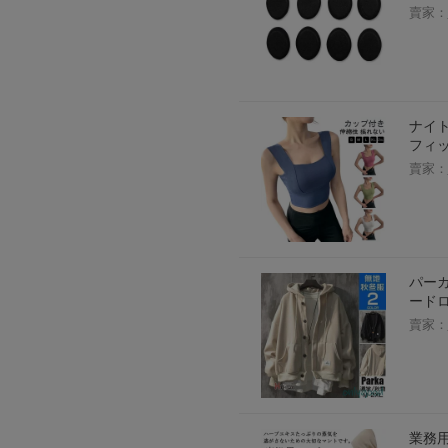
賣家：
2026年8月1日上午00:00開始至
每人單一帳號每日只可簽到1次
本月每完成簽到7次
，系統會即時發
本月簽到活動最多可獲得「$40 Leta
ナイト
會員需完成手機認證才可參加本活動
フィッ
Letao Dollar使用規則：
賣家：
Letao Dollar使用期限至發放後
Letao Dollar可於「JDire
與商品金額。
Letao Dollar不可用於購
類現金商品、日本寄日本之訂單
使用Letao Dollar之委託單
Dollar使用期限不會延長。
パー
Letao 保有所有變更、修改
ード
賣家：
業務用