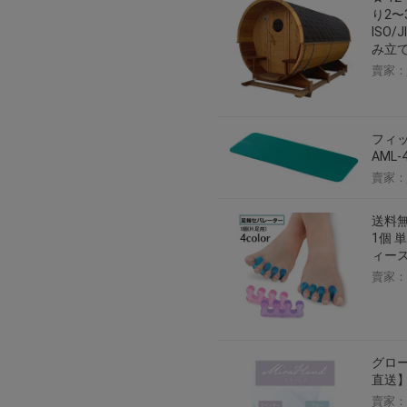
り2〜
ISO
み立て
賣家：
フィッ
AML
賣家：
送料無
1個 
ィース
賣家：
グロー
直送】
賣家：