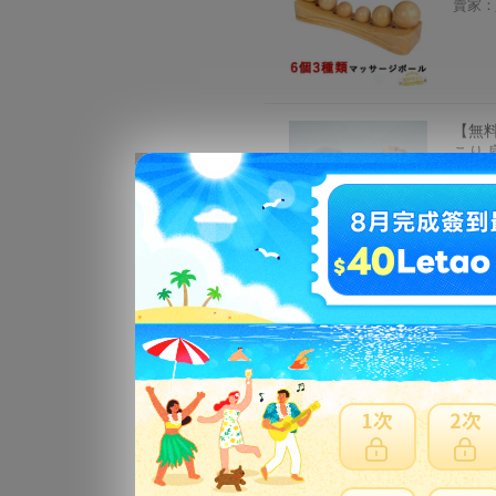
賣家：
【無料
こり 
ス解消
寝てス
賣家：
【お取
賣家：
フィッ
賣家：