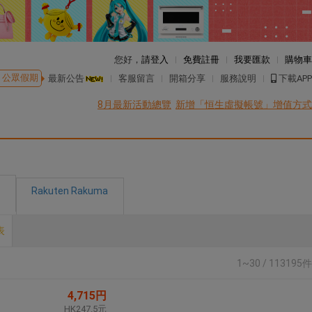
您好，
請登入
免費註冊
我要匯款
購物車
公眾假期
最新公告
客服留言
開箱分享
服務說明
下載APP
8月最新活動總覽
新增「恒生虛擬帳號」增值方式
Rakuten Rakuma
表
1~30 / 113195件
4,715円
HK247.5元