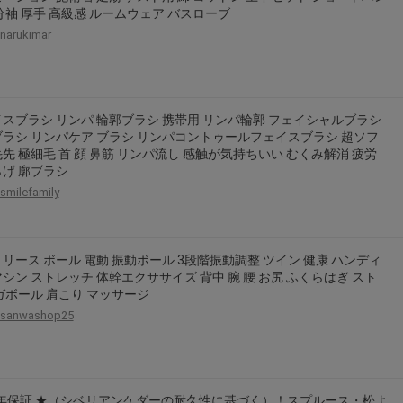
分袖 厚手 高級感 ルームウェア バスローブ
narukimar
スブラシ リンパ 輪郭ブラシ 携帯用 リンパ輪郭 フェイシャルブラシ
ラシ リンパケア ブラシ リンパコントゥールフェイスブラシ 超ソフ
先 極細毛 首 顔 鼻筋 リンパ流し 感触が気持ちいい むくみ解消 疲労
げ 廓ブラシ
smilefamily
リース ボール 電動 振動ボール 3段階振動調整 ツイン 健康 ハンディ
シン ストレッチ 体幹エクササイズ 背中 腕 腰 お尻 ふくらはぎ スト
ガボール 肩こり マッサージ
sanwashop25
2年保証 ★（シベリアンケダーの耐久性に基づく）！スプルース・松よ