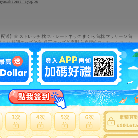
iyasakaonrainsyoppu
配送】首 ストレッチ 枕 ストレートネック まくら 首枕 マッサージ 首
肩こり 解消グッズ 姿勢 矯正 グッズ Y 字型 首肩腰椎マッサージ ストレ
と姿勢改善 首と肩の痛み 緩和 頸部筋弛緩 首こり 肩こり解消グッズ
ッキリ 男女兼用 (オレンジ)
hakkakukagome
り寄せ】IM 個人情報保護ラベルS 90×70mm 10枚 APIP-S-M
bungubin
トネス器具 ストレッチボード 室内 軽量 調節可能 緑 紫 ピンク
superyou