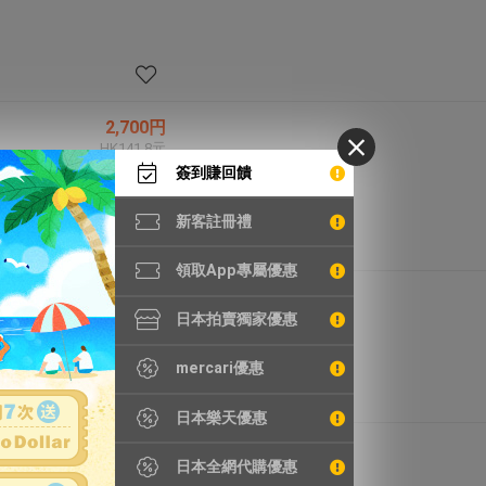
2,700円
HK141.8元
簽到賺回饋
新客註冊禮
領取App專屬優惠
1,233円
HK64.7元
日本拍賣獨家優惠
mercari優惠
日本樂天優惠
3,588円
日本全網代購優惠
HK188.4元