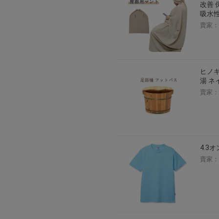
改善 
吸水性
賣家：
ヒノキ
湯 ネ
賣家：
4.3
賣家：