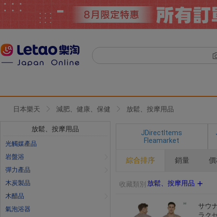
日本樂天
減肥、健康、保健
放鬆、按摩用品
放鬆、按摩用品
JDirectItems
Fleamarket
光觸媒產品
岩盤浴
綜合排序
銷量
價
彈力產品
木炭製品
放鬆、按摩用品
收藏類別
木醋品
サウナ
氣泡浴器
ラクゼ