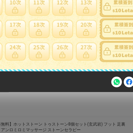
り寄せ】ULVAC DTC-60用メンテナンスキット DTC-60
TENANCEKIT
bungubin
ォーム レディース 美容院 スタッフ 秋 足マッサージ ネイル ヘルスケ
ロン SPA ポリエステル 吸湿速乾 伸縮性 ベージュ
loeuf
注意事項
無料】ホットストーン トゥストーン8個セット(玄武岩) フット 足裏
イアンロミロミマッサージ ストーンセラピー