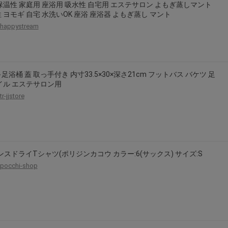
保温性 家庭用 座浴用 吸水性 自宅用 エステサロン よもぎ蒸しマント
 ヨモギ 自宅 水洗いOK 座浴 座浴器 よもぎ蒸し マント
happystream
足浴桶 蓋 取っ手付き 内寸33.5×30×深さ21cm フットバス バケツ 足
イル エステサロン用
tr-jjstore
オンスドライTシャツ(ポリジンカコウ カラー:6(サックス) サイズ:S
pocchi-shop