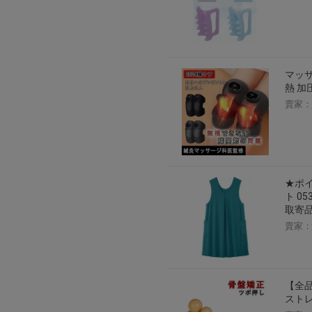
マッサ
熱 加
賣家：
★ポ
ト 05
取寄品
賣家：
【全品
ストレ