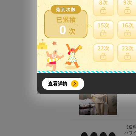
0
【お取
MAIN
賣家：
{literal}
{/literal}
ユニフ
查看詳情
ア サ
賣家：
【8月簽到活動】
【送料
ハワ
活動期間：