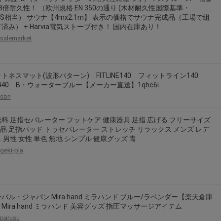
3倍耐久性！ （欧州規格 EN 350の通り (木材耐久性国際基準・
/JIS相当） サウナ【4mx2.1m】 表示の価格でサウナ完成品（工場で組
済み） + Harvia電気ストーブ付き！ 国内在庫あり！
salemarket
トネスマット(波形パターン) FITLINE140 フィットライン140
-440 B・ウォーターブルー【メーカー直送】1qhc6i
sbn
料 足指セパレーター フットケア 健康器具 足指 広げる フリーサイズ
単品 足指パッド トゥセパレーター ストレッチ リラックス メンズ レデ
 男性 女性 単色 無地 シンプル 健康グッズ 青
geki-pla
バル・ジャパン Mira hand ミラハンド ブルー/ラベンダー【楽天倉庫
Mira hand ミラハンド 美容グッズ 指圧マッサージアイテム
parusu