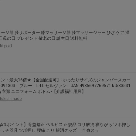
ージ器 膝サポーター 膝マッサージ器 膝マッサージャー ひざ ケア 温
圧 母の日 プレゼント 敬老の日 誕生日 送料無料
lillysart
イント最大16倍★【全国配送可】-ゆったりサイズのジャンパースカー
3091303 ブルー L-LL セルヴァン JAN 4985697269571 kt533531
 衣類 ユニフォーム ボトム-【介護福祉用具】
tukishimado
5%ポイント】骨盤矯正 ペルビス 正規品 コリ解消 寝ながら ツボ押し
ッチ器具 ツボ押し 腰痛 こり 解消グッズ 全身スッ