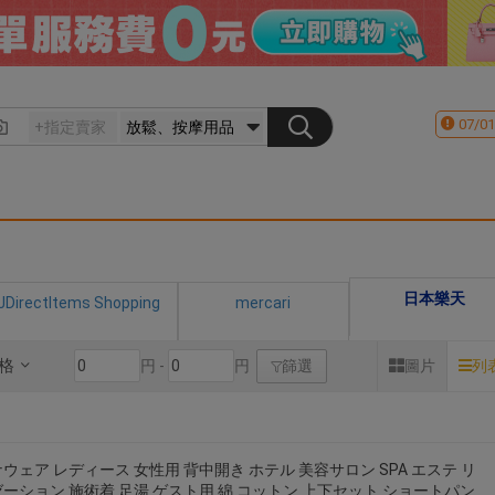
07/01
日本樂天
JDirectItems Shopping
mercari
格
円 -
円
篩選
圖片
列
ウェア レディース 女性用 背中開き ホテル 美容サロン SPA エステ リ
ーション 施術着 足湯 ゲスト用 綿 コットン 上下セット ショートパン