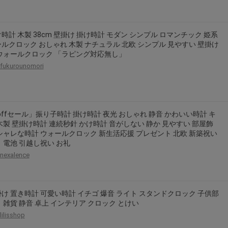
時計 木製 38cm 壁掛け 掛け時計 モダン シンプル ロマンチック 姫系
ルクロック おしゃれ 木製 ナチュラル 北欧 シンプル 見やすい 壁掛け
ウォールクロック 「ラピング対応無し」
fukurounomori
offセール」振り子時計 掛け時計 夜光 おしゃれ 静音 かわいい時計 キ
木製 壁掛け時計 連続秒針 かけ時計 音がしない 静か 見やすい 部屋飾
シャレな時計 ウォールクロック 新生活応援 プレゼント 北欧 新築祝い
 電池 引越し祝い お礼
nexalence
け 置き時計 可愛い時計 イチゴ 爆音 ライト スタンドクロック 子供部
 雑貨 静音 卓上 インテリア クロック とけい
lilisshop