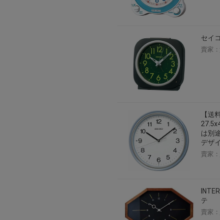
2026年8月1日上午00:00開始至
每人單一帳號每日只可簽到1次
本月每完成簽到7次
，系統會即時發
セイコー
本月簽到活動最多可獲得「$40 Leta
賣家：
會員需完成手機認證才可參加本活動
Letao Dollar使用規則：
Letao Dollar使用期限至發放後
Letao Dollar可於「JDire
與商品金額。
Letao Dollar不可用於購
【送料
類現金商品、日本寄日本之訂單
27.
使用Letao Dollar之委託單
は別途
Dollar使用期限不會延長。
デザ
Letao 保有所有變更、修改
賣家：
INTE
テ
賣家：