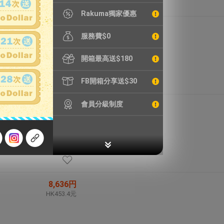
Rakuma獨家優惠
2,201円
服務費$0
HK115.6元
開箱最高送$180
FB開箱分享送$30
會員分級制度
9,900円
HK519.8元
8,636円
HK453.4元