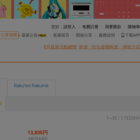
您好，
請登入
免費註冊
我要匯款
購物車
公眾假期
最新公告
客服留言
開箱分享
服務說明
下載APP
8月最新活動總覽
新增「恒生虛擬帳號」增值方式
Rakuten Rakuma
表
1~30 / 173328件
13,805円
HK724.8元