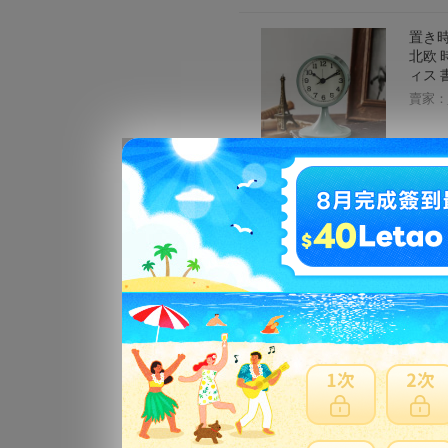
置き時
北欧 
ィス 
賣家：
マーベ
22.5
賣家：
アラー
プ ギ
賣家：