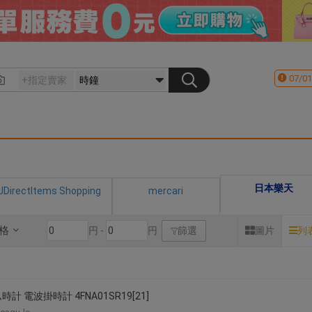
07/01
日本樂天
JDirectItems Shopping
mercari
格
円 -
円
篩選
圖片
列
計 電波掛時計 4FNA01SR19[21]