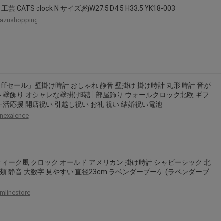
芸 CATS clock N サイズ:約W27.5 D4.5 H33.5 YK18-003
azushopping
offセール」壁掛け時計 おしゃれ 静音 壁掛け 掛け時計 丸形 時計 音が
 壁飾り オシャレな壁掛け時計 部屋飾り ウォールクロック北欧 ギフ
生活応援 開店祝い 引越し祝い お礼 祝い 結婚祝い電池
nexalence
ィーク風 クロック オールド アメリカン 掛け時計 シャビーシック 北
種類 静音 大数字 見やすい 直径23cm ラベンダーブーケ (ラベンダーブ
mlinestore