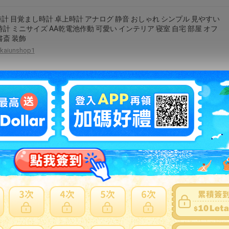
計 目覚まし時計 卓上時計 アナログ 静音 おしゃれ シンプル 見やすい
時計 ミニサイズ AA乾電池作動 可愛い インテリア 寝室 自宅 部屋 オフ
書斎 装飾
kaiunshop1
ルアベンジャーズ Marvel Avengers 掛け時計 時計 直径
cm ウォールクロック Wall Clock
siriustrade
ム 目覚まし時計 ナイトライト 北欧 プレゼント シ お祝 テーブルラン
フト ベッドライト デジタル時計 授乳ライト キ
fashionfashion