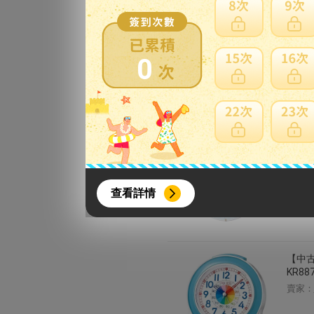
プル
賣家：
0
セイコ
ありま
{literal}
{/literal}
賣家：
查看詳情
【中古
KR88
【8月簽到活動】
賣家：
活動期間：