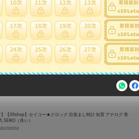
ーン 掛け置き兼用時計
yksakai
ー SEIKO 壁掛け時計 NA702L ステップ秒針 クオーツ時計 電波機能は
せん 取り寄せ品「sw-ka」
auc-mmtokei
注意事項
】【39shop】セイコー★クロック 目覚まし時計 知育 アナログ 青
7L SEIKO（良い）
atorieerina