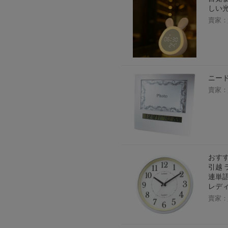
しい光
賣家：
ニード
賣家：
おすす
引越 
連単語
レディ
賣家：