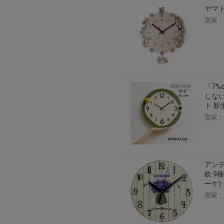
ヤマト工
賣家：
「7%
しない
ト 新
賣家：
アンテ
欧 9
ーケ)
賣家：