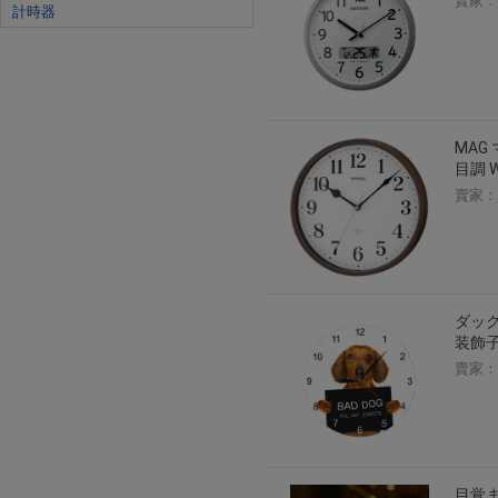
賣家：
計時器
MAG
目調 W
賣家：
ダッ
装飾
賣家：
目覚ま