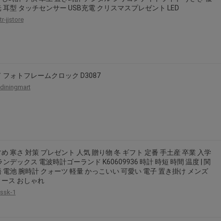
 耳型 タッチセンサー USB充電 クリスマスプレゼント LED
tr-jjstore
 フォトフレームクロック D3087
diningmart
め 寒さ 対策 プレゼント 人気 贈り物 冬 ギフト 定番 手土産 卒業 入学
ランデックス 電波時計ゴーランド K60609936 時計 時短 時間 温度 | 関
 電池 腕時計 クォーツ 軽量 かっこいい 可愛い 電子 置き掛け メンズ
ース おしゃれ
ssk-1