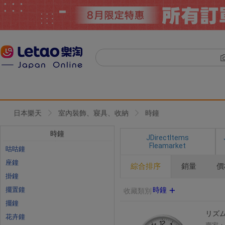
日本樂天
室內裝飾、寢具、收納
時鐘
時鐘
JDirectItems
Fleamarket
咕咕鐘
座鐘
綜合排序
銷量
價
掛鐘
擺置鐘
時鐘
收藏類別
擺鐘
リズム時
花卉鐘