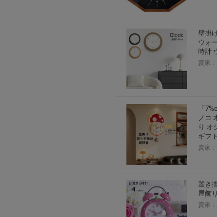
壁掛け
ウォー
時計 
賣家：
「7%
ノコ 
り オ
ギフト
賣家：
置き掛
屋飾り
賣家：