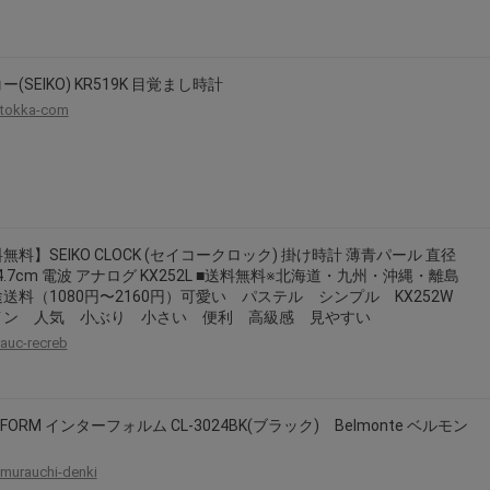
2026年8月31日晚上23:59結束。
，逾期不得補簽。
放「$10 Letao Dollar」至會員帳戶中。
(SEIKO) KR519K 目覚まし時計
o Dollar」。
tokka-com
，若要參加APP加碼活動，可掃瞄QRcode下載APP。
第30日之晚上23:59。
ctItems Auction」、「日本商城代購」 「第一次付款」使用，可折抵服務費
買商品為「門票、優惠券、住宿券、禮券、儲值卡……等等」、48小時外付款、
無料】SEIKO CLOCK (セイコークロック) 掛け時計 薄青パール 直径
。
5x4.7cm 電波 アナログ KX252L ■送料無料※北海道・九州・沖縄・離島
，如因價格不符、缺貨、非Letao因素(退貨不會歸還)退單者，退回的Letao
送料（1080円〜2160円）可愛い パステル シンプル KX252W
イン 人気 小ぶり 小さい 便利 高級感 見やすい
或提前終止之權利，如有變更恕不另行通知，將以官網公告為準。
auc-recreb
RFORM インターフォルム CL-3024BK(ブラック) Belmonte ベルモン
murauchi-denki