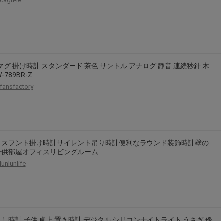
cagu-le
 マグ 掛け時計 スタンダード 茶色 サントル アナログ 静音 連続秒針 木
-789BR-Z
fansfactory
クスフント掛け時計サイレント吊り時計便利なラウンド装飾時計壁の
子供部屋オフィスリビングルーム
lunlunlife
し時計 子供 卓上 置き時計 デジタル シリコンナイトライト うさぎ 優