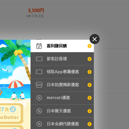
3,300円
HK173.3元
簽到賺回饋
2,280円
新客註冊禮
HK119.7元
領取App專屬優惠
日本拍賣獨家優惠
mercari優惠
5,099円
HK267.7元
日本樂天優惠
日本全網代購優惠