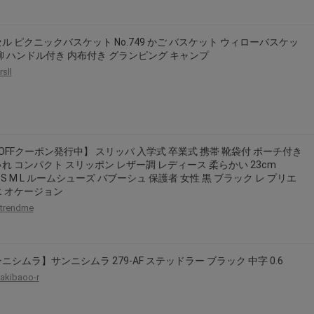
ル ピクニックバスケット No.749 かご バスケット ウィローバスケッ
柳 ハンドル付き 内布付き グランピング キャンプ
rsll
OFFクーポン発行中】 スリッパ 入学式 卒業式 携帯 靴袋付 ポーチ付き
れ コンパクト スリッポン レザー調 レディース 柔らかい 23cm
m S M L ルームシューズ バブーシュ 保護者 女性 黒 ブラック レ プリエ
 オケージョン
trendme
ニシムラ】サンニシムラ 279-AF ステッドラー ブラック 中字 0.6
akibaoo-r