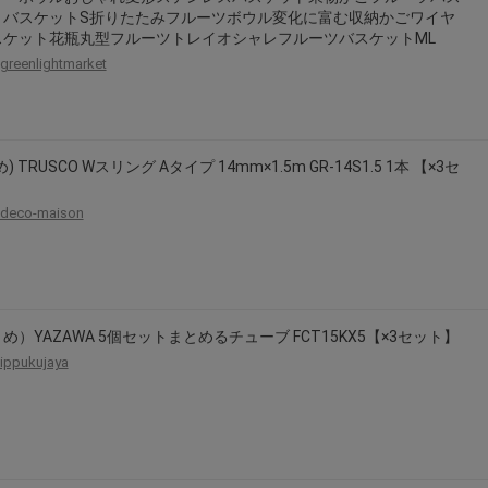
トバスケットS折りたたみフルーツボウル変化に富む収納かごワイヤ
スケット花瓶丸型フルーツトレイオシャレフルーツバスケットML
greenlightmarket
) TRUSCO Wスリング Aタイプ 14mm×1.5m GR-14S1.5 1本 【×3セ
】
deco-maison
め）YAZAWA 5個セットまとめるチューブ FCT15KX5【×3セット】
ippukujaya