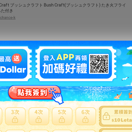
h Craft ブッシュクラフト Bush Craft(ブッシュクラフト) たき火フライ
ふた付き
chance-k
ルマット 幾何学 レトロ 木目柄 麻素材 断熱 耐汚れ コースター アメ
 スタイル ダイニングテーブル デコレーション 食器置き リビング 書
ウトドア 商用
soarsole
哺乳瓶 120ml 子猫 ミルク 哺乳瓶 子犬 子猫 栄養補給 水分補給 ペッ
ルク哺乳瓶 給餌 ツール付き プラスチック 子犬ミルク瓶 犬 小型犬用哺
授乳 ペット用 哺乳瓶 離乳 餌やり
zax0612