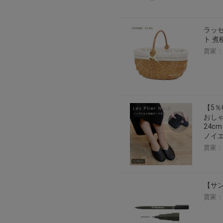
ラッセ
ト 煮
賣家：
【5％
おしゃ
24c
ノイエ
賣家：
【サン
賣家：