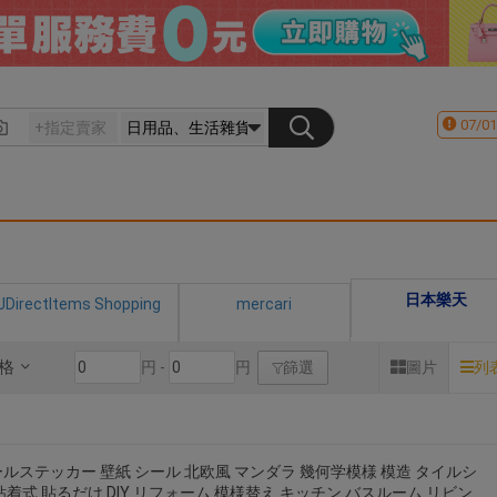
07/01
日本樂天
JDirectItems Shopping
mercari
格
円 -
円
篩選
圖片
列
ルステッカー 壁紙 シール 北欧風 マンダラ 幾何学模様 模造 タイルシ
粘着式 貼るだけ DIY リフォーム 模様替え キッチン バスルーム リビン