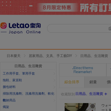
日本樂天
居家用品、文具、手工藝DIY
日用品、生活雜貨
日用品、生活雜貨
JDirectItems
Fleamarket
工作用手套、軍用手套
拖鞋、家居鞋
綜合排序
銷量
價
捆包材料
掃除用洗滌劑、洗滌用洗滌劑、軟化
日用品、生活雜貨
收藏類別
劑
收納用品
ウォー
燭架
ート 