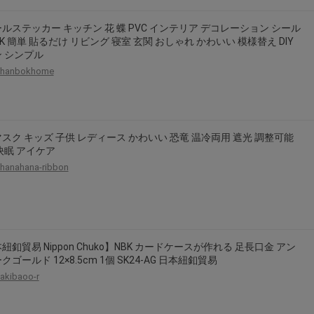
2026年8月31日晚上23:59結束。
ルステッカー キッチン 花 蝶 PVC インテリア デコレーション シール
，逾期不得補簽。
K 簡単 貼るだけ リビング 寝室 玄関 おしゃれ かわいい 模様替え DIY
放「$10 Letao Dollar」至會員帳戶中。
 シンプル
o Dollar」。
hanbokhome
，若要參加APP加碼活動，可掃瞄QRcode下載APP。
第30日之晚上23:59。
スク キッズ 子供 レディース かわいい 恐竜 温冷両用 遮光 調整可能
ctItems Auction」、「日本商城代購」 「第一次付款」使用，可折抵服務費
快眠 アイケア
買商品為「門票、優惠券、住宿券、禮券、儲值卡……等等」、48小時外付款、
hanahana-ribbon
。
，如因價格不符、缺貨、非Letao因素(退貨不會歸還)退單者，退回的Letao
或提前終止之權利，如有變更恕不另行通知，將以官網公告為準。
紐釦貿易 Nippon Chuko】NBK カードケースが作れる 足長口金 アン
クゴールド 12×8.5cm 1個 SK24-AG 日本紐釦貿易
akibaoo-r