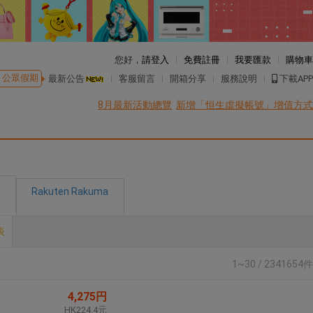
您好，
請登入
免費註冊
我要匯款
購物車
公眾假期
最新公告
客服留言
開箱分享
服務說明
下載APP
8月最新活動總覽
新增「恒生虛擬帳號」增值方式
Rakuten Rakuma
表
1~30 / 2341654件
4,275円
HK224.4元