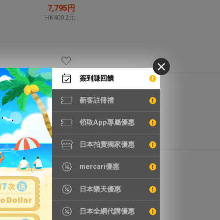
7,795円
HK409.2元
簽到賺回饋
4,172円
HK219.0元
新客註冊禮
領取App專屬優惠
日本拍賣獨家優惠
3,678円
mercari優惠
HK193.1元
日本樂天優惠
日本全網代購優惠