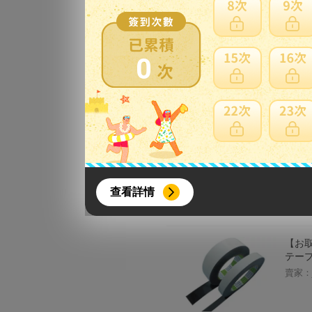
小野商
品、
賣家：
0
ウォー
軽量 
素材 
{literal}
{/literal}
トラン
查看詳情
賣家：
【お取
テープ
賣家：
【8月簽到活動】
活動期間：