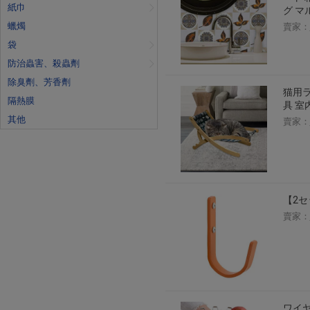
紙巾
グ マ
蠟燭
賣家：
袋
防治蟲害、殺蟲劑
除臭劑、芳香劑
猫用ラ
隔熱膜
具 
其他
賣家：
【2セッ
賣家：
ワイ