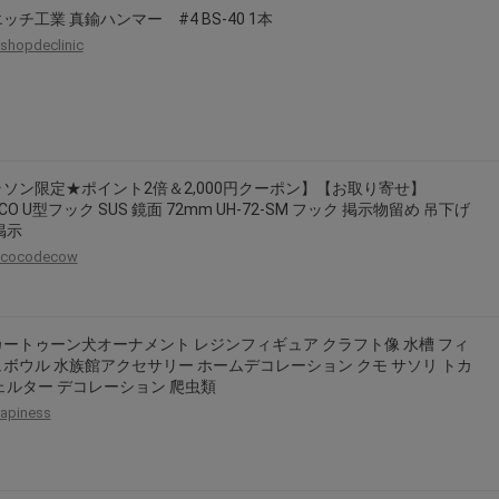
ッチ工業 真鍮ハンマー #4 BS-40 1本
shopdeclinic
ソン限定★ポイント2倍＆2,000円クーポン】【お取り寄せ】
CO U型フック SUS 鏡面 72mm UH-72-SM フック 掲示物留め 吊下げ
掲示
cocodecow
ートゥーン犬オーナメント レジンフィギュア クラフト像 水槽 フィ
ボウル 水族館アクセサリー ホームデコレーション クモ サソリ トカ
ェルター デコレーション 爬虫類
apiness