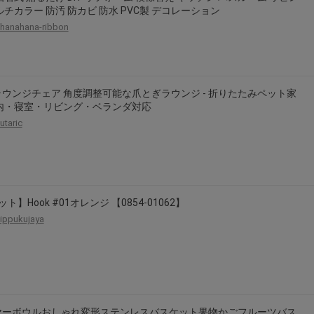
ルチカラー 防汚 防カビ 防水 PVC製 デコレーション
hanahana-ribbon
ウンジチェア 角度調整可能な爪とぎラウンジ - 折りたたみペット家
室内・寝室・リビング・ベランダ対応
utaric
ト】Hook #01オレンジ 【0854-01062】
ippukujaya
ヤーボウルおしゃれ変形ステンレスバスケット果物かごフルーツバス