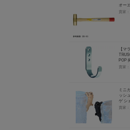
オーエ
賣家：
【マラ
TRUS
POP 
賣家：
ミニカ
ッシュ
ゲ シ
賣家：