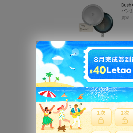
Bus
パン
賣家：
テーブ
リカン
斎 ア
賣家：
ペット
ト ミ
乳瓶 
賣家：