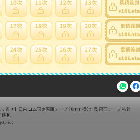
事 エース 牛床革手袋 外縫い プレミアム Mサイズ AG4603【お寄せ
返品キャンセル不可。欠品終売時連絡あり】
parusu
ターヒヤシンスバスケット カゴ 籠 小物入れ ウォーターヒヤシンス
角型 スクエア 四角 長方形 ディスプレイ用 店舗什器 店舗用 陳列 天然
ナチュラル シンプル アジアン おしゃれ 北欧 和風 パン屋 雑貨屋 レス
 カフェ 店 ハンドメイド アジアン雑貨
e-prism
注意事項
り寄せ】日東 ゴム固定両面テープ 10mm×50m 黒 両面テープ 粘着
 梱包
jetprice