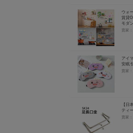
2026年8月1日上午00:00開始至
ウォー
每人單一帳號每日只可簽到1次
賃貸O
本月每完成簽到7次
，系統會即時發
モダン
本月簽到活動最多可獲得「$40 Leta
賣家：
會員需完成手機認證才可參加本活動
Letao Dollar使用規則：
Letao Dollar使用期限至發放後
アイマ
Letao Dollar可於「JDire
與商品金額。
安眠 
Letao Dollar不可用於購
賣家：
類現金商品、日本寄日本之訂單
使用Letao Dollar之委託單
Dollar使用期限不會延長。
Letao 保有所有變更、修改
【日本
ティー
賣家：