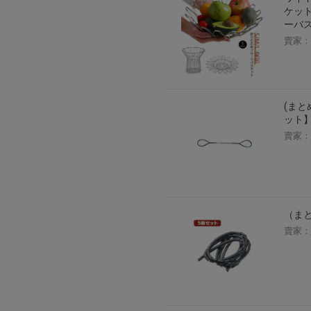
ケッ
ーバ
賣家：
(まとめ
ット
賣家：
（まと
賣家：