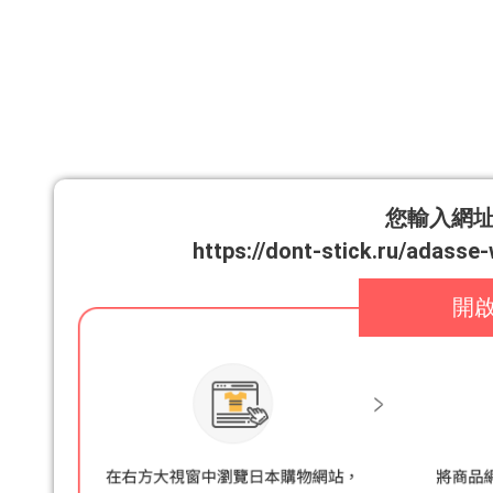
您輸入網
https://dont-stick.ru/adasse-
開