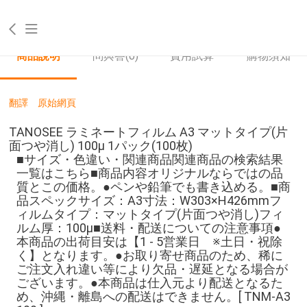
商品說明
問與答
(0)
費用試算
購物須知
翻譯
原始網頁
TANOSEE ラミネートフィルム A3 マットタイプ(片
面つや消し) 100μ 1パック(100枚)
■サイズ・色違い・関連商品関連商品の検索結果
一覧はこちら■商品内容オリジナルならではの品
質とこの価格。●ペンや鉛筆でも書き込める。■商
品スペックサイズ：A3寸法：W303×H426mmフ
ィルムタイプ：マットタイプ(片面つや消し)フィ
ルム厚：100μ■送料・配送についての注意事項●
本商品の出荷目安は【1 - 5営業日 ※土日・祝除
く】となります。●お取り寄せ商品のため、稀に
ご注文入れ違い等により欠品・遅延となる場合が
ございます。●本商品は仕入元より配送となるた
め、沖縄・離島への配送はできません。[ TNM-A3