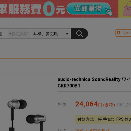
07/01
audio-technica SoundReali
CKR700BT
24,064
售價
円
(含稅)
HK
1,26
付款方式：
帳戶扣款
FPS 