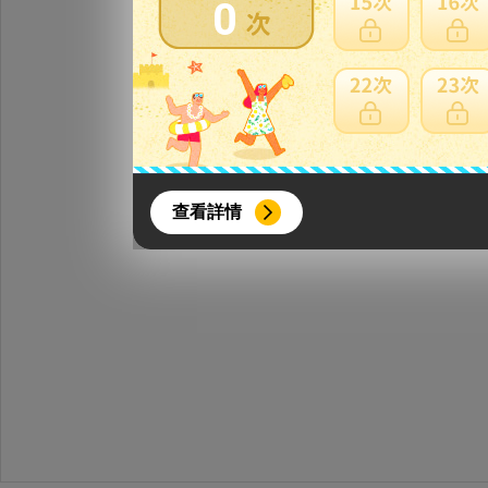
0
{literal}
{/literal}
查看詳情
【8月簽到活動】
活動期間：
2026年8月1日上午00:00開始至
每人單一帳號每日只可簽到1次
本月每完成簽到7次
，系統會即時發