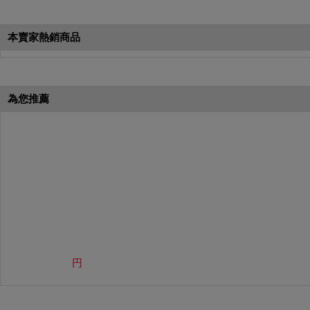
本月簽到活動最多可獲得「$40 Leta
會員需完成手機認證才可參加本活動
本賣家熱銷商品
Letao Dollar使用規則：
Letao Dollar使用期限至發放後
Letao Dollar可於「JDire
與商品金額。
為您推薦
Letao Dollar不可用於購
類現金商品、日本寄日本之訂單
使用Letao Dollar之委託單
Dollar使用期限不會延長。
Letao 保有所有變更、修改
円