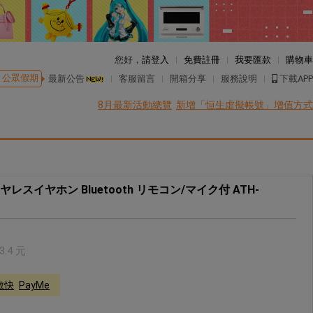
您好，
請登入
免費註冊
我要匯款
購物車
公眾假期
最新公告
客服留言
開箱分享
服務說明
下載APP
8月最新活動總覽
新增「恒生虛擬帳號」增值方式
ty ワイヤレスイヤホン Bluetooth リモコン/マイク付 ATH-
3.4
元
轉數快
PayMe