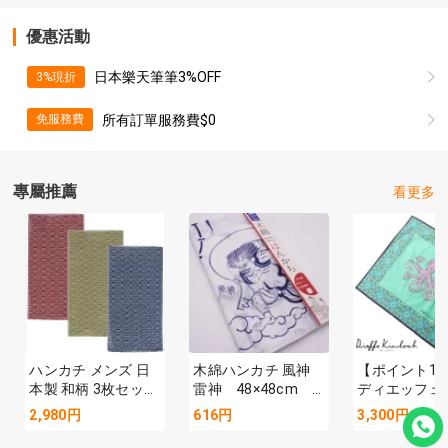
優惠活動
日本樂天筆筆3%OFF
3%現折
所有訂單服務費$0
免服務費
專屬推薦
看更多
ハンカチ メンズ 日
木綿ハンカチ 風神
【ポイント10
本製 和柄 3枚セッ
雷神 48×48cm
ディエッフェ
ト 綿100％ 大判
日本製
ロック Dieffe
2,980円
616円
3,300円
53cm コットン ハ
Kinloch ／ 
ンドタオル 吸水速
ポプリンプリ