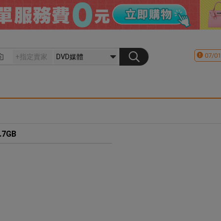
07/01
.7GB