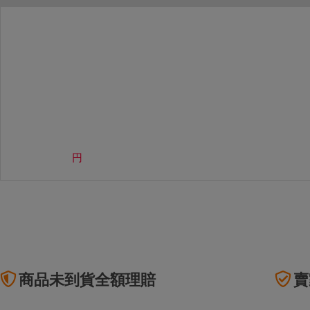
Letao Dollar使用規則：
Letao Dollar使用期限至發放後
Letao Dollar可於「JDire
與商品金額。
Letao Dollar不可用於購
類現金商品、日本寄日本之訂單
使用Letao Dollar之委託單
Dollar使用期限不會延長。
Letao 保有所有變更、修改
円
商品未到貨全額理賠
賣