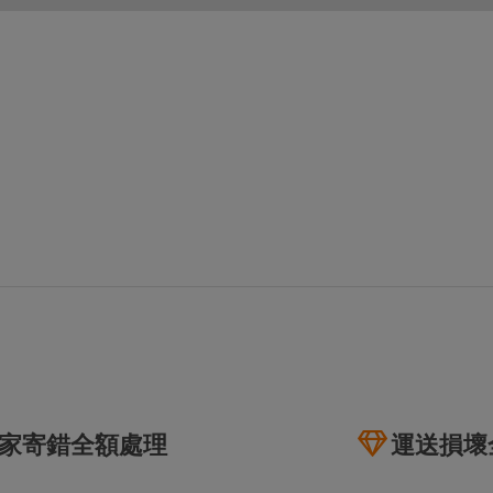
第30日之晚上23:59。
ctItems Auction」、「日本商城代購」 「第一次付款」使用，可折抵服務費
買商品為「門票、優惠券、住宿券、禮券、儲值卡……等等」、48小時外付款、
。
，如因價格不符、缺貨、非Letao因素(退貨不會歸還)退單者，退回的Letao
或提前終止之權利，如有變更恕不另行通知，將以官網公告為準。
家寄錯全額處理
運送損壞