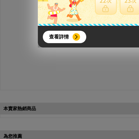
{literal}
{/literal}
查看詳情
【8月簽到活動】
活動期間：
2026年8月1日上午00:00開始至
每人單一帳號每日只可簽到1次
本賣家熱銷商品
本月每完成簽到7次
，系統會即時發
本月簽到活動最多可獲得「$40 Leta
會員需完成手機認證才可參加本活動
為您推薦