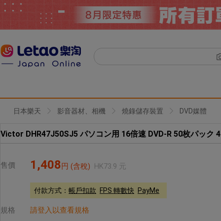
日本樂天
影音器材、相機
燒錄儲存裝置
DVD媒體
Victor DHR47J50SJ5 パソコン用 16倍速 DVD-R 50枚パック 4
1,408
售價
円
(含稅)
HK
73.9
元
付款方式：
帳戶扣款
FPS 轉數快
PayMe
規格
請登入以查看規格