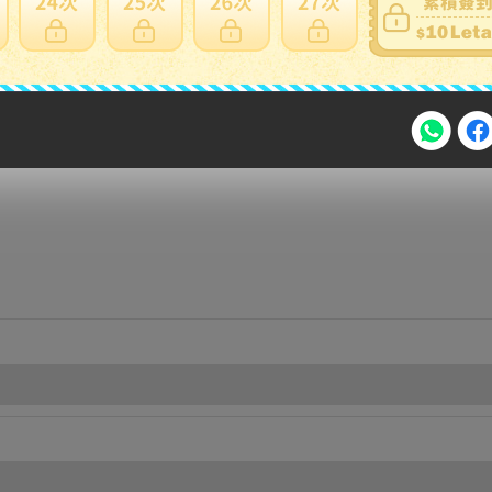
注意事項
2026年8月31日晚上23:59結束。
，逾期不得補簽。
放「$10 Letao Dollar」至會員帳戶中。
o Dollar」。
，若要參加APP加碼活動，可掃瞄QRcode下載APP。