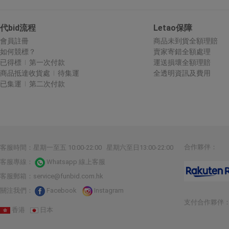
代bid流程
Letao保障
會員註冊
商品未到貨全額理賠
如何競標？
賣家寄錯全額處理
已得標
第一次付款
運送損壞全額理賠
商品抵達收貨處
待集運
全透明資訊及費用
已集運
第二次付款
合作夥伴：
客服時間：星期一至五 10:00-22:00 星期六至日13:00-22:00
客服專線：
Whatsapp 線上客服
客服郵箱：
service@funbid.com.hk
關注我們：
Facebook
Instagram
支付合作夥伴
香港
日本