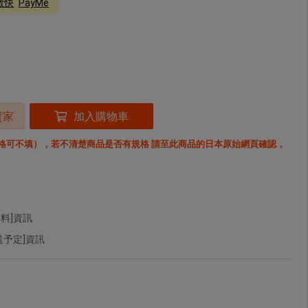
轉數快
PayMe
賣家
加入購物車
格可不填），若不清楚商品是否有規格 請至此商品的日本原始網頁確認，
料]資訊
予定]資訊