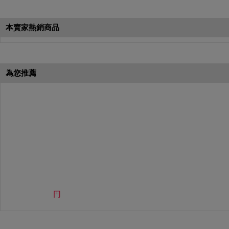
本月簽到活動最多可獲得「$40 Leta
會員需完成手機認證才可參加本活動
本賣家熱銷商品
Letao Dollar使用規則：
Letao Dollar使用期限至發放後
Letao Dollar可於「JDire
與商品金額。
為您推薦
Letao Dollar不可用於購
類現金商品、日本寄日本之訂單
使用Letao Dollar之委託單
Dollar使用期限不會延長。
Letao 保有所有變更、修改
円