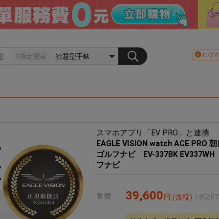
07/01
スマホアプリ「EV PRO」と連携
EAGLE VISION watch ACE
ゴルフナビ EV-337BK EV33
フナビ
39,600
售價
円
(含稅)
HK
2,07