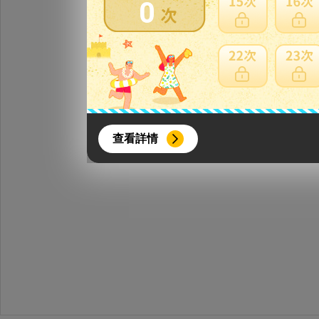
0
{literal}
{/literal}
查看詳情
【8月簽到活動】
活動期間：
2026年8月1日上午00:00開始至
每人單一帳號每日只可簽到1次
本月每完成簽到7次
，系統會即時發