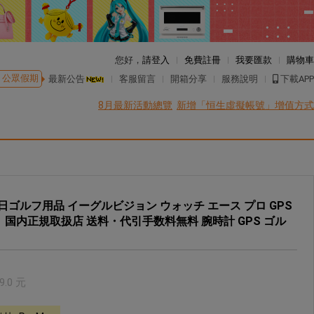
您好，
請登入
免費註冊
我要匯款
購物車
公眾假期
最新公告
客服留言
開箱分享
服務說明
下載APP
8月最新活動總覽
新增「恒生虛擬帳號」增值方式
 PRO 朝日ゴルフ用品 イーグルビジョン ウォッチ エース プロ GPS
7WH 国内正規取扱店 送料・代引手数料無料 腕時計 GPS ゴル
9.0
元