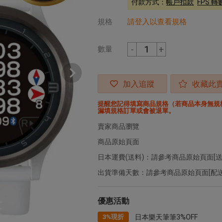
付款方式：
帳戶扣款
FPS 
規格
請登入以查看規格
-
+
數量
加入追蹤
收藏此
提醒您記得填寫商品規格（若商品本身無規
漏填規格訂單或會被退單。
賣家商品瀏覽
商品原始頁面
日本運費(送料)：請參考商品原始頁面[送
出貨準備天數：請參考商品原始頁面[配送
優惠活動
3%現折
日本樂天筆筆3%OFF