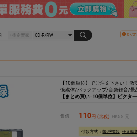
07/01
【10個単位】でご注文下さい！激安
憶媒体/バックアップ/音楽録音/景
【まとめ買い=10個単位】ビクター CD-R
110
售價
円
(含稅)
HK
5.8
元
付款方式：
帳戶扣款
FPS 