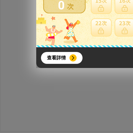
0
{literal}
{/literal}
查看詳情
【8月簽到活動】
活動期間：
2026年8月1日上午00:00開始至
每人單一帳號每日只可簽到1次
本月每完成簽到7次
，系統會即時發