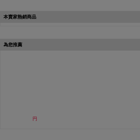
本月簽到活動最多可獲得「$40 Leta
會員需完成手機認證才可參加本活動
本賣家熱銷商品
Letao Dollar使用規則：
Letao Dollar使用期限至發放後
Letao Dollar可於「JDire
與商品金額。
為您推薦
Letao Dollar不可用於購
類現金商品、日本寄日本之訂單
使用Letao Dollar之委託單
Dollar使用期限不會延長。
Letao 保有所有變更、修改
円