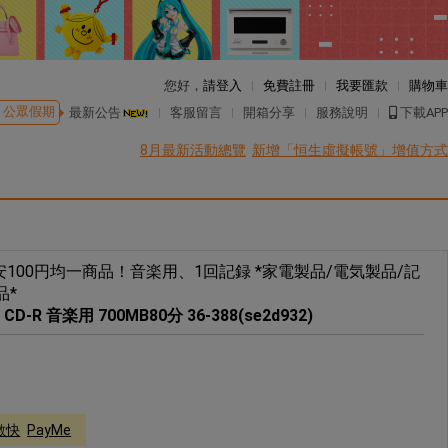
您好，
請登入
免費註冊
我要匯款
購物車
公眾假期
最新公告
客服留言
開箱分享
服務說明
下載APP
8月最新活動總覽
新增「恒生虛擬帳號」增值方式
100円均一商品！音楽用、1回記録 *家電製品/電気製品/記
品*
 音楽用 700MB80分 36-388(se2d932)
轉數快
PayMe