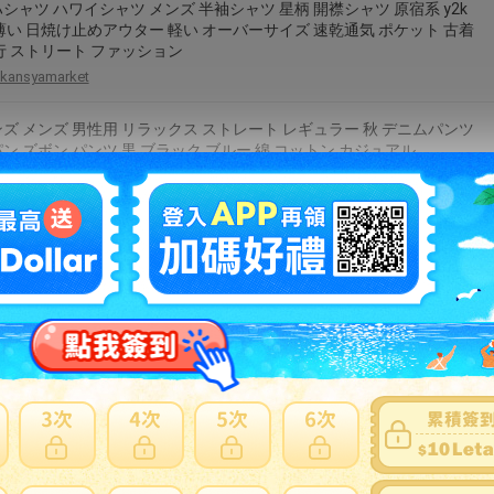
シャツ ハワイシャツ メンズ 半袖シャツ 星柄 開襟シャツ 原宿系 y2k
薄い 日焼け止めアウター 軽い オーバーサイズ 速乾通気 ポケット 古着
行 ストリート ファッション
kansyamarket
ズ メンズ 男性用 リラックス ストレート レギュラー 秋 デニムパンツ
ン ズボン パンツ 黒 ブラック ブルー 綿 コットン カジュアル
lachaceshop
 メンズ 男性用 千鳥格子柄 綿 コットン 綿混素材 長袖 ミドル丈 セミ
 スタンドカラー 配色デザイン カーディガン 大きいサイズ ビッグサ
カジュアル 普段使い リラックス オールシーズン グレー ブラック
grams-shop
ト Tシャツ メンズ 半袖 tシャツ レディース ユニセックス ゆったり