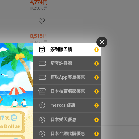
4,774円
HK250.6元
8,515円
HK447.0元
簽到賺回饋
新客註冊禮
領取App專屬優惠
5,287円
HK277.6元
日本拍賣獨家優惠
mercari優惠
日本樂天優惠
1,980円
日本全網代購優惠
HK104.0元