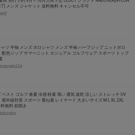
 夏秋 先行予約 9月～10月入荷予定 CLUCT クラクト ANDOVER[NYLON
2026年8月31日晚上23:59結束。
KET] メンズ ジャケット 送料無料 キャンセル不可
artif
，逾期不得補簽。
放「$10 Letao Dollar」至會員帳戶中。
o Dollar」。
，若要參加APP加碼活動，可掃瞄QRcode下載APP。
ャツ 半袖 メンズ ポロシャツ メンズ 半袖 ハーフジップ ニットポロ
 配色ジップ サマーニット カジュアル ゴルフウェア スポーツ トップ
第30日之晚上23:59。
夏
ctItems Auction」、「日本商城代購」 「第一次付款」使用，可折抵服務費
maruyals234
買商品為「門票、優惠券、住宿券、禮券、儲值卡……等等」、48小時外付款、
。
，如因價格不符、缺貨、非Letao因素(退貨不會歸還)退單者，退回的Letao
或提前終止之權利，如有變更恕不另行通知，將以官網公告為準。
 ベスト ゴルフ 春夏 冷感 軽量 薄い 通気 速乾 涼しい ストレッチ UV
 紫外線対策 スポーツ 重ね着 レイヤード 大きいサイズ M L XL 2XL
 送料無料 前開き
tuborabo