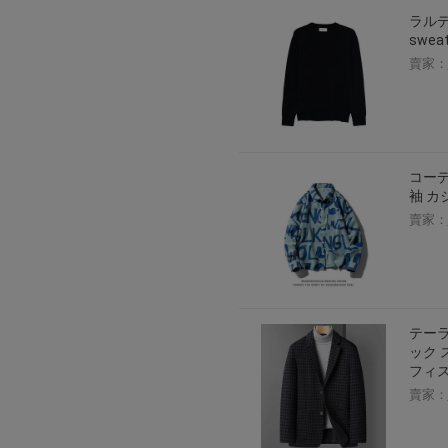
ラルデ
sweat
賣家：
コーデ
袖 カ
賣家：
テーラ
ック 
フィ
賣家：