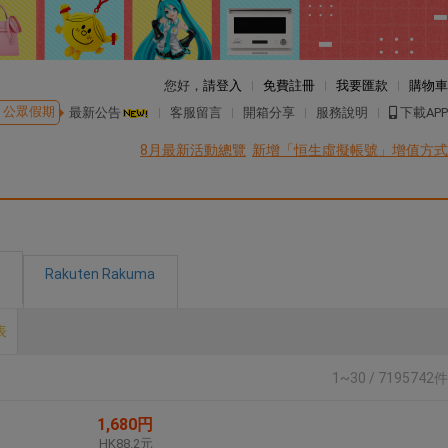
您好，
請登入
免費註冊
我要匯款
購物車
公眾假期
最新公告
客服留言
開箱分享
服務說明
下載APP
8月最新活動總覽
新增「恒生虛擬帳號」增值方式
Rakuten Rakuma
表
1~30 / 7195742件
1,680円
HK88.2元