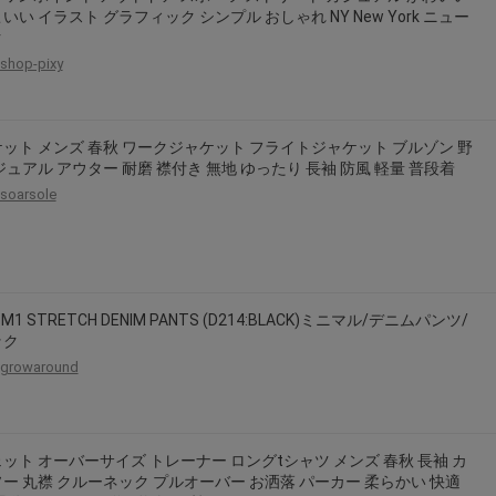
いい イラスト グラフィック シンプル おしゃれ NY New York ニュー
ク
shop-pixy
ット メンズ 春秋 ワークジャケット フライトジャケット ブルゾン 野
ジュアル アウター 耐磨 襟付き 無地 ゆったり 長袖 防風 軽量 普段着
soarsole
 M1 STRETCH DENIM PANTS (D214:BLACK)ミニマル/デニムパンツ/
ック
growaround
ット オーバーサイズ トレーナー ロングtシャツ メンズ 春秋 長袖 カ
ー 丸襟 クルーネック プルオーバー お洒落 パーカー 柔らかい 快適