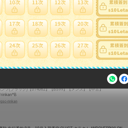
 ワンポイント アウトドア フェス スポーツ ストリート カジュアル
shop-pixy
無料】MAO MAO プルオーバーパーカー チャッキー チャイルドプレ
トロイラスト ホワイト ストリート系 フード付き ホラー映画 名作 かわ
おしゃれ インパクト抜群 おもしろデザイン プリント メンズ 男女兼用
ース お洒落 秋冬 プレゼント 長袖
one-sky
 NICOLE サイズ:48 2166-5133 シアージャガードニットイージーロ
ンツ(ブラック)【014062】【BS99】【メンズ】【中古】
rinkan*B
注意事項
gsc-rinkan