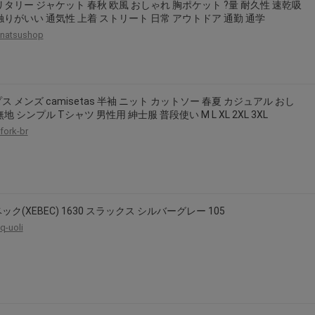
リタリー ジャケット 春秋 欧風 おしゃれ 胸ポケット ?量 耐久性 速乾吸
触りがいい 通気性 上着 ストリート 日常 アウトドア 通勤 通学
natsushop
ス メンズ camisetas 半袖 ニット カットソー 春夏 カジュアル おし
地 シンプル Tシャツ 男性用 紳士服 普段使い M L XL 2XL 3XL
fork-br
ック(XEBEC) 1630 スラックス シルバーグレー 105
q-uoli