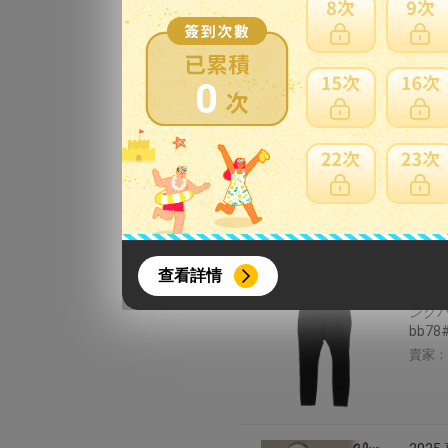
ロゴT
DTF
賣家：
0
【送料
イ レ
いい 
レディ
賣家：
{literal}
{/literal}
查看詳情
ニコル
ングパ
bb78#
賣家：
【8月簽到活動】
活動期間：