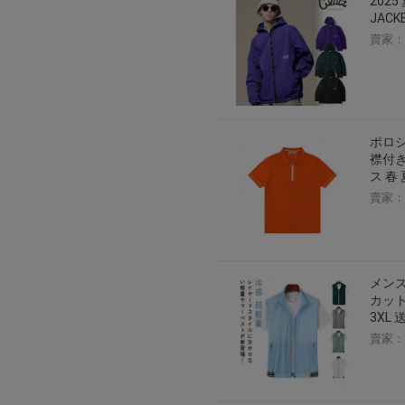
2025
2026年8月1日上午00:00開始至
JAC
賣家：
每人單一帳號每日只可簽到1次
本月每完成簽到7次
，系統會即時發
本月簽到活動最多可獲得「$40 Leta
會員需完成手機認證才可參加本活動
Letao Dollar使用規則：
ポロシ
襟付き
Letao Dollar使用期限至發放後
ス 春 
Letao Dollar可於「JDire
與商品金額。
賣家：
Letao Dollar不可用於購
類現金商品、日本寄日本之訂單
使用Letao Dollar之委託單
Dollar使用期限不會延長。
Letao 保有所有變更、修改
メンズ
カット
3XL
賣家：