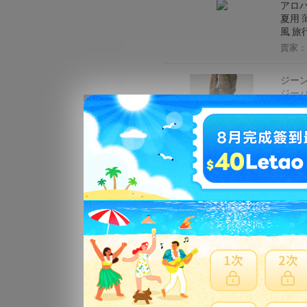
アロハ
夏用 
風 旅
賣家：
ジーン
ジーパ
賣家：
ニット
ロング
イズ 
賣家：
プリン