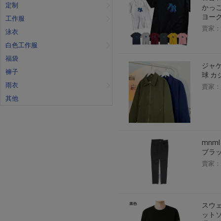
定制
かっこ
ヨー
工作服
賣家：
泳衣
白色工作服
福袋
ジャケ
褲子
球 カ
雨衣
賣家：
其他
mnml
ブラ
賣家：
スウェ
ットソ