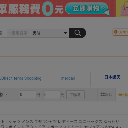
07/01
日本樂天
JDirectItems Shopping
mercari
格
円 -
円
篩選
圖片
列
ト Tシャツ メンズ 半袖 tシャツ レディース ユニセックス ゆったり
 ワンポイント アウトドア スポーツ ストリート カジュアル かわいい