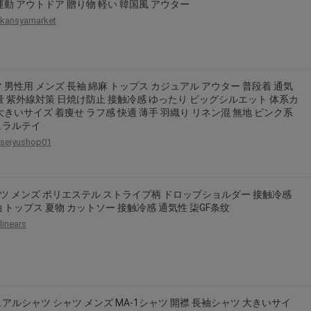
運動 アウトドア 贈り物 軽い 韓国風 アウター
kansyamarket
 男性用 メンズ 長袖 綿麻 トップス カジュアル アウター 普段着 通気
量 紫外線対策 日焼け防止 接触冷感 ゆったり ビッグシルエット 体系カ
大きいサイズ 着痩せ ラフ感 快適 薄手 羽織り リネン混 無地 ピンク系
ュラルテイ
seiyushop01
ツ メンズ ポリエステル ストライプ柄 ドロップショルダー 接触冷感
 トップス 夏物 カットソー 接触冷感 通気性 柒GF条纹
linears
アルシャツ シャツ メンズ MA-1シャツ 開襟 長袖シャツ 大きいサイ