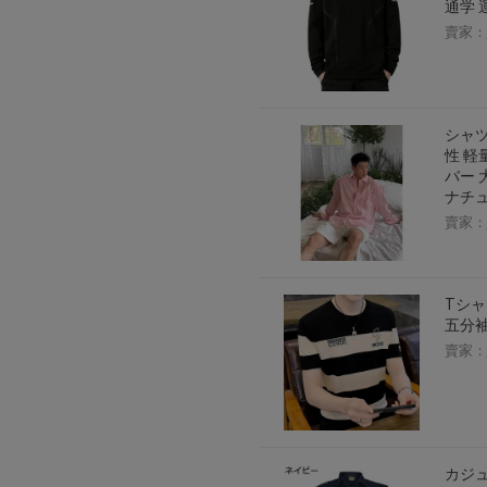
通学 
賣家：
シャツ
性 軽
バー 
ナチ
賣家：
Tシャ
五分袖
賣家：
カジュ