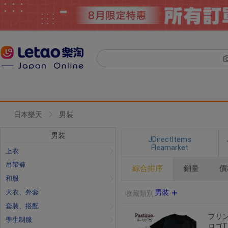
日本樂天
男裝
男裝
JDirectItems
Fleamarket
上衣
吊帶褲
綜合排序
銷量
價
和服
大衣、外套
男裝
收藏類別
套裝、搭配
プリン
學生制服
ロゴT