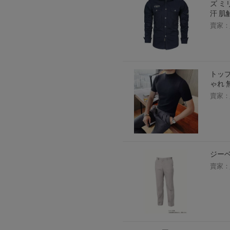
ズ ミ
汗 肌
賣家：
トップ
ゃれ 無
賣家：
ジーベ
賣家：