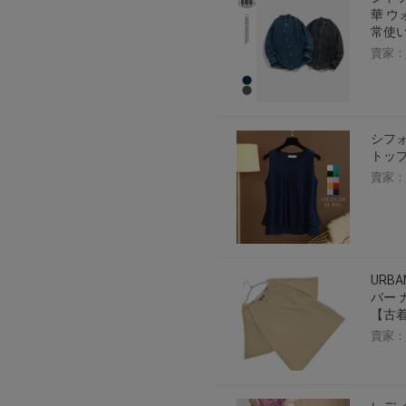
華 ウ
常使
賣家：
シフォ
トップ
賣家：
URB
バー 
【古
賣家：