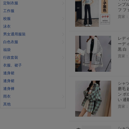
定制衣服
ンプル
フ フ
工作服
賣家：
校服
泳衣
男女通用服裝
レディ
白色衣服
ーディ
黒 白
福袋
賣家：
行政套裝
衣服、裙子
連身裙
連身裙
シャツ
連身褲
磨毛 
ン ポ
雨衣
い 通
其他
賣家：
シャツ