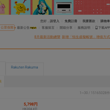
您好，
請登入
免費註冊
我要匯款
購物車
公眾假期
最新公告
客服留言
開箱分享
服務說明
下載APP
8月最新活動總覽
新增「恒生虛擬帳號」增值方式
Rakuten Rakuma
表
1~30 / 15165028件
5,798円
HK304.4元