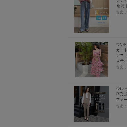
レディ
地 薄
賣家：
ワンピ
カート
アネッ
ステル
賣家：
ジレ 
卒業式
フォーマ
賣家：