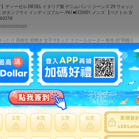
】ディーゼル DIESEL イタリア製 デニムパンツ ジーンズ 29 ウォッシ
 ボタンフライ インディゴブルー /NU ■ECD001 メンズ 【ベクトル 古
60218
vectorpremium
ゆったり 高校生 前開き 女子 Vネック スクールセーター 秋冬 紺 羽織り
ット アウター 【送料無料】スクールカーディガン 学生服 ケーブル
中学生 パフスリーブ 春 シンプル かわいい ネイビー 制服
doux-fleurette
ース レディース Vネック チュニック A字スカート ノースリーブ 膝丈
ステル リゾート 2点セット 春夏
tanzan-shop
ース 秋冬 セットアップ 韓国風 レトロ プレッピー スーツジャケット