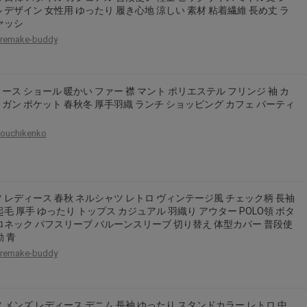
 デザイン 女性用 ゆったり 履き心地 涼しい 素材 粘着繊維 長め丈 ラ
ァッシ
remake-buddy
ース ショール 暖かい ファー 襟 マント ポリエステル フリンジ 袖 カ
ガン ポケット 春秋冬 厚手羽織 ランチ ショッピング カフェ パーティ
ouchikenko
 レディース 春秋 ネルシャツ レトロ ヴィンテージ風 チェック柄 長袖
起毛 厚手 ゆったり トップス カジュアル 羽織り アウター POLO領 ボタ
ロネック パフスリーブ バルーンスリーブ 切り替え 体型カバー 普段使
勤 青
remake-buddy
 メンズ レディース デニム 長袖 ゆったり スタンドカラー レトロ 中