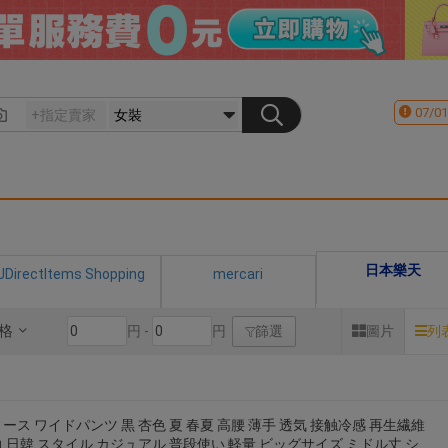
07/01
日本樂天
JDirectItems Shopping
mercari
格
円 -
円
篩選
圖片
列
ース ワイドパンツ 黒 杏色 夏 春夏 高腰 薄手 透気 接触冷感 再生繊維
 日韓 スタイル カジュアル 普段使い 軽量 ビッグサイズ ミドル丈 シ