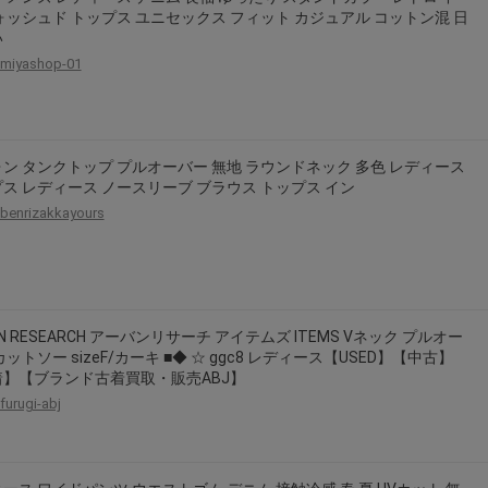
ォッシュド トップス ユニセックス フィット カジュアル コットン混 日
い
miyashop-01
ン タンクトップ プルオーバー 無地 ラウンドネック 多色 レディース
ス レディース ノースリーブ ブラウス トップス イン
benrizakkayours
AN RESEARCH アーバンリサーチ アイテムズ ITEMS Vネック プルオー
カットソー sizeF/カーキ ■◆ ☆ ggc8 レディース【USED】【中古】
着】【ブランド古着買取・販売ABJ】
furugi-abj