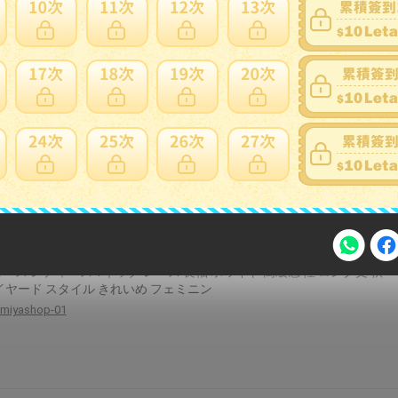
 シャツ ハイウエスト Aライン ミディスカート カジュアル オフィス
イルアップ
rise0729ri
ィングドレス ロングドレス スレンダーライン ワンショルダー アシ
リー 二次会 結婚式 前撮り 花嫁 ウエディングドレス サテン ブライダ
fukuwatrading2gouten
ース レディース Vネック レース 長袖 ホワイト 高級感 性 ロング丈 秋
イヤード スタイル きれいめ フェミニン
注意事項
miyashop-01