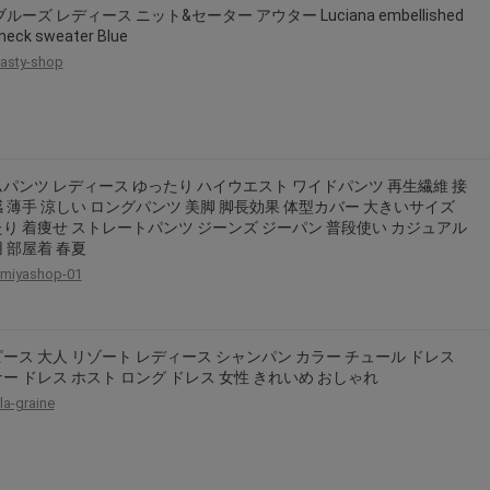
ルーズ レディース ニット&セーター アウター Luciana embellished
2026年8月31日晚上23:59結束。
neck sweater Blue
，逾期不得補簽。
asty-shop
放「$10 Letao Dollar」至會員帳戶中。
o Dollar」。
，若要參加APP加碼活動，可掃瞄QRcode下載APP。
パンツ レディース ゆったり ハイウエスト ワイドパンツ 再生繊維 接
第30日之晚上23:59。
 薄手 涼しい ロングパンツ 美脚 脚長効果 体型カバー 大きいサイズ
ctItems Auction」、「日本商城代購」 「第一次付款」使用，可折抵服務費
り 着痩せ ストレートパンツ ジーンズ ジーパン 普段使い カジュアル
 部屋着 春夏
買商品為「門票、優惠券、住宿券、禮券、儲值卡……等等」、48小時外付款、
。
miyashop-01
，如因價格不符、缺貨、非Letao因素(退貨不會歸還)退單者，退回的Letao
或提前終止之權利，如有變更恕不另行通知，將以官網公告為準。
ース 大人 リゾート レディース シャンパン カラー チュール ドレス
ー ドレス ホスト ロング ドレス 女性 きれいめ おしゃれ
la-graine