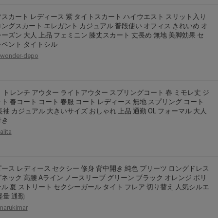
スカート レディース 紫 タイトスカート ハイウエスト スリット入り
ングスカート エレガント カジュアル 普段使い オフィス きれいめ オ
ーズン 大人 上品 フェミニン 膝丈スカート 丈長め 無地 美脚効果 セ
ベント タイトシル
wonder-depo
 トレンチ アウター ライトアウター スプリングコート 春 ミモレ丈 ジ
ト 春コート コート 春服 コート レディース 無地 スプリング コート
長袖 カジュアル 大きいサイズ おしゃれ 上品 通勤 OL フォーマル 大人
付き
alita
ース レディース セクシー 修身 背中開き 純色 プリーツ ロングドレス
ネック 高腰 Aライン ノースリーブ グリーン ブラック オレンジ ポリ
ル 夏 ストリート セクシーガール タイト フレア 切り替え 人気シルエ
軽量 通勤
narukimar