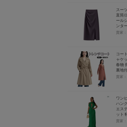
スーツ
直筒ロ
ールシ
ンター
賣家：
コート
ャケッ
春物 
裏地
賣家：
ワンピ
ハング
エステ
ット 
賣家：