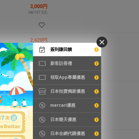
3,000円
HK157.5元
2,620円
HK137.6元
簽到賺回饋
新客註冊禮
領取App專屬優惠
8,129円
日本拍賣獨家優惠
HK426.8元
mercari優惠
日本樂天優惠
日本全網代購優惠
8,200円