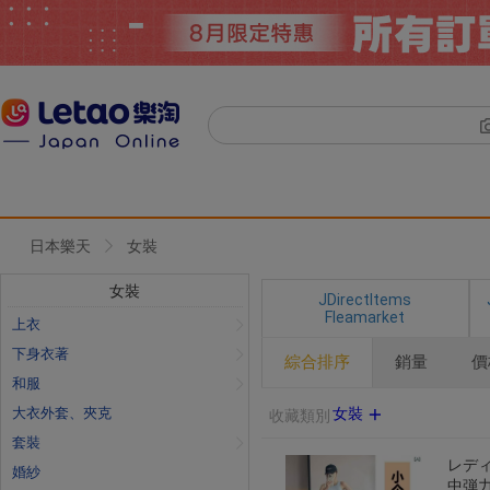
日本樂天
女裝
女裝
JDirectItems
Fleamarket
上衣
下身衣著
綜合排序
銷量
價
和服
大衣外套、夾克
女裝
收藏類別
套裝
レディ
婚紗
中弾力