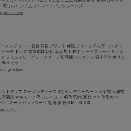
ース ワイドパンツ ウエストゴム デニム 接触冷感 春 夏 UVカット 無
手 涼しい ロング丈 ストレートパンツ ジーンズ
oyamashoten
ース レディース 春夏 花柄 プリント 伸縮 プリーツ 吊り帯 ロングス
 ビーチ ドレス 雪纺素材 花色 印花 加工 長丈 ケーキスカート スクエ
ク フリルスリーブ ノースリーブ 松緊腰 バックレス 背中開き ポリエ
 95% セッ
orange-island
セットアップ スーツ レディース 3色 セレモニースーツ 入学式 入園式
 卒園式 ママスーツ 母 ジレ ベスト 40代 50代 30代 ママ 体型カバー
ルスーツ パンツスーツ 黒 春 夏 秋 S M L XL XXL
artezakka