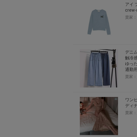
アイ ブ
2026年8月1日上午00:00開始至
crew-
每人單一帳號每日只可簽到1次
賣家：
本月每完成簽到7次
，系統會即時發
本月簽到活動最多可獲得「$40 Leta
會員需完成手機認證才可參加本活動
Letao Dollar使用規則：
デニム
Letao Dollar使用期限至發放後
触冷感
Letao Dollar可於「JDire
ゆった
與商品金額。
通勤用
Letao Dollar不可用於購
類現金商品、日本寄日本之訂單
賣家：
使用Letao Dollar之委託單
Dollar使用期限不會延長。
Letao 保有所有變更、修改
ワンピ
ディナ
賣家：