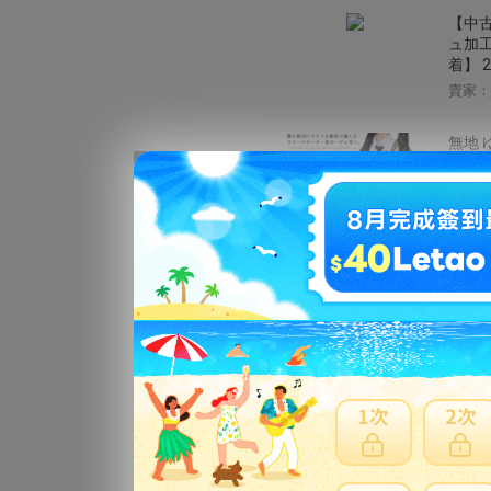
【中古
ュ加工
着】 2
賣家：
無地 
ジャケ
編み 
賣家：
ワンピ
ポリエ
賣家：
レディ