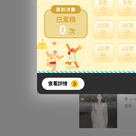
ベスト
スタ
賣家：
0
ウェデ
ンメト
ル
賣家：
{literal}
{/literal}
查看詳情
ワンピ
冬 レ
賣家：
【8月簽到活動】
活動期間：