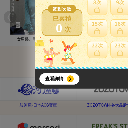
0
女男裝、手錶配件
男裝
{literal}
{/literal}
查看詳情
駿河屋-日本ACG寶庫
ZOZOTOWN-各大品
【8月簽到活動】
活動期間：