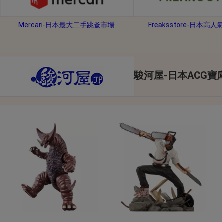
2026年8月1日上午00:00開始至
每人單一帳號每日只可簽到1次
Mercari-日本最大二手跳蚤市場
Freaksstore-日本高
本月每完成簽到7次
，系統會即時發
本月簽到活動最多可獲得「$40 Leta
會員需完成手機認證才可參加本活動
駿河屋-日本ACG寶
Letao Dollar使用規則：
Letao Dollar使用期限至發放後
Letao Dollar可於「JDire
與商品金額。
Letao Dollar不可用於購
類現金商品、日本寄日本之訂單
使用Letao Dollar之委託單
Dollar使用期限不會延長。
Letao 保有所有變更、修改