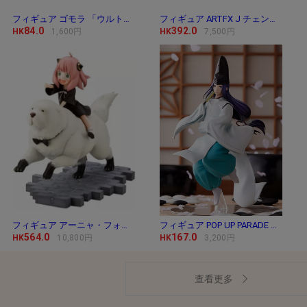
フィギュア ゴモラ 「ウルトラマン」 ウルトラ
フィギュア ARTFX J チェンソーマン 「チェンソー
84.0
392.0
HK
1,600円
HK
7,500円
フィギュア アーニャ・フォージャー＆ボンド・
フィギュア POP UP PARADE 藤原佐為 「ヒカルの碁」
564.0
167.0
HK
10,800円
HK
3,200円
查看更多