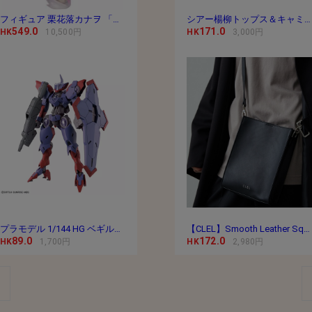
フィギュア 栗花落カナヲ 「鬼滅の刃」 1/8 PVC＆
シアー楊柳トップス＆キャミセット
549.0
171.0
HK
10,500円
HK
3,000円
プラモデル 1/144 HG ベギルペンデ 「機動戦士ガ
【CLEL】Smooth Leather Square Shoulder Bag / スムースレ
89.0
172.0
HK
1,700円
HK
2,980円