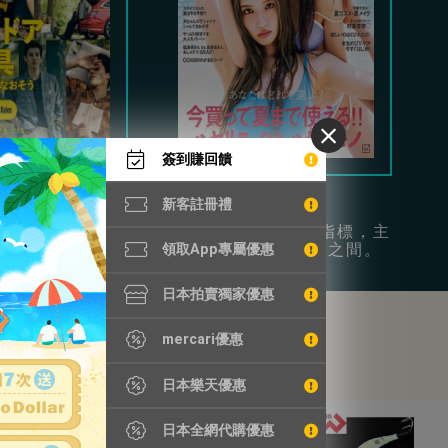
簽到賺回饋
Begin
Vivi
新客註冊禮
時尚和日常休閒為
年輕女性的流行指標，主
供豐富穿搭參考。
打可愛和成熟風之間。
領取App專屬優惠
日本拍賣獨家優惠
mercari優惠
日本樂天優惠
日本全網代購優惠