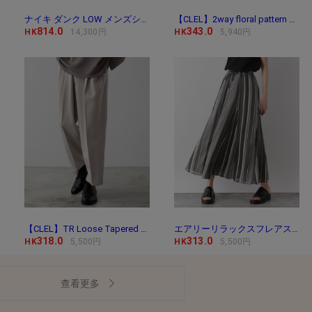
ナイキ ダンク LOW メンズシューズ / Nike Dunk Low Me
【CLEL】2way floral pattern drape short sleeve shirt/2way 花
814.0
343.0
HK
14,300円
HK
5,940円
【CLEL】TR Loose Tapered Slacks / TR ルーズテーパード
エアリーリラックスフレアスカート/171747
318.0
313.0
HK
5,500円
HK
5,500円
查看更多