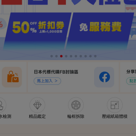
水檢測
精品鑑定
輪框拆除
壓縮紙箱體積