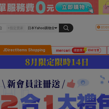
07/01
JDirectItems Shopping
mercari