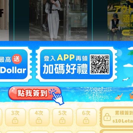
Marisol
魅力的
氣質高雅都會風格，及職
以經典
。
場服裝、日常休閒穿搭。
主，提
熱門商品