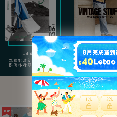
Lala Begin
Clutch
為喜歡清新簡約風的女孩
提供很多充滿男性
提供多種基本單品穿搭。
復古服飾配件