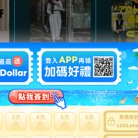
Marisol
魅力的
氣質高雅都會風格，及職
以經典
。
場服裝、日常休閒穿搭。
主，提
熱門商品