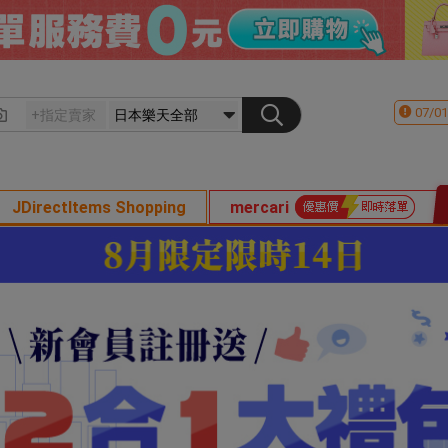
07/01
JDirectItems Shopping
mercari