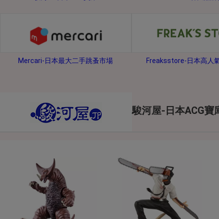
2026年8月1日上午00:00開始至
每人單一帳號每日只可簽到1次
本月每完成簽到7次
，系統會即時發
本月簽到活動最多可獲得「$40 Leta
Mercari-日本最大二手跳蚤市場
Freaksstore-日本高
會員需完成手機認證才可參加本活動
Letao Dollar使用規則：
Letao Dollar使用期限至發放後
Letao Dollar可於「JDire
與商品金額。
駿河屋-日本ACG寶
Letao Dollar不可用於購
類現金商品、日本寄日本之訂單
使用Letao Dollar之委託單
Dollar使用期限不會延長。
Letao 保有所有變更、修改