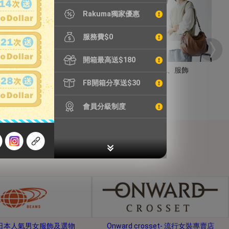
Rakuma獨家優惠
服務費$0
開箱最高送$180
手錶
包包、服飾
FB開箱分享送$30
會員分級制度
s-日本人氣男女服飾及選物
Onward crosset- 流行女裝專賣店