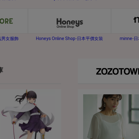
2026年8月31日晚上23:59結束。
，逾期不得補簽。
放「$10 Letao Dollar」至會員帳戶中。
o Dollar」。
minne
人氣男女服飾
Honeys Online Shop-日本平價女裝
，若要參加APP加碼活動，可掃瞄QRcode下載APP。
第30日之晚上23:59。
ctItems Auction」、「日本商城代購」 「第一次付款」使用，可折抵服務費
庫
買商品為「門票、優惠券、住宿券、禮券、儲值卡……等等」、48小時外付款、
。
，如因價格不符、缺貨、非Letao因素(退貨不會歸還)退單者，退回的Letao
或提前終止之權利，如有變更恕不另行通知，將以官網公告為準。