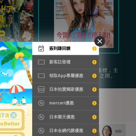
簽到賺回饋
Begin
Vivi
新客註冊禮
時尚和日常休閒為
年輕女性的流行指標，主
供豐富穿搭參考。
打可愛和成熟風之間。
領取App專屬優惠
日本拍賣獨家優惠
mercari優惠
日本樂天優惠
日本全網代購優惠