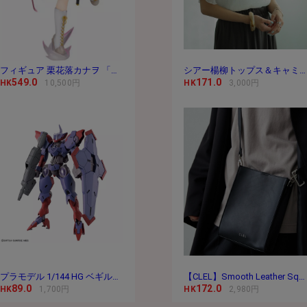
フィギュア 栗花落カナヲ 「鬼滅の刃」 1/8 PVC＆
シアー楊柳トップス＆キャミセット
549.0
171.0
HK
10,500円
HK
3,000円
プラモデル 1/144 HG ベギルペンデ 「機動戦士ガ
【CLEL】Smooth Leather Square Shoulder Bag / スムースレ
89.0
172.0
HK
1,700円
HK
2,980円