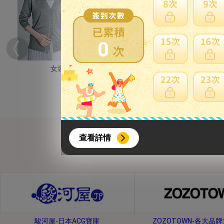
0
女裝
男裝
{literal}
{/literal}
查看詳情
【8月簽到活動】
駿河屋-日本ACG寶庫
ZOZOTOWN-各大品
活動期間：