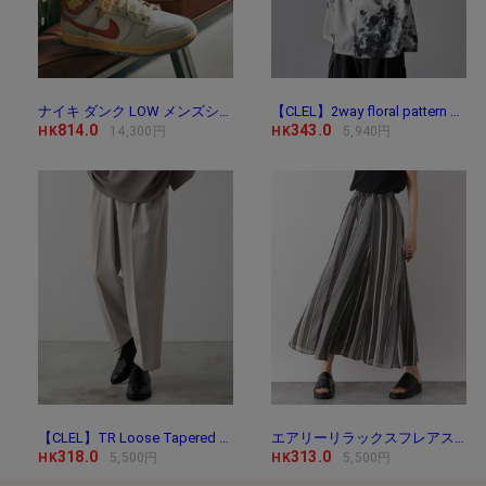
ナイキ ダンク LOW メンズシューズ / Nike Dunk Low Me
【CLEL】2way floral pattern drape short sleeve shirt/2way 花
814.0
343.0
HK
14,300円
HK
5,940円
【CLEL】TR Loose Tapered Slacks / TR ルーズテーパード
エアリーリラックスフレアスカート/171747
318.0
313.0
HK
5,500円
HK
5,500円