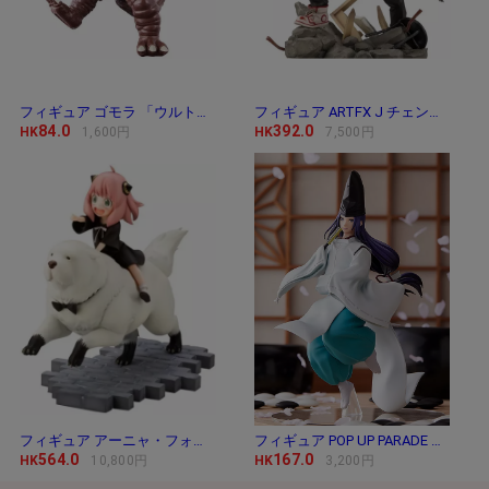
フィギュア ゴモラ 「ウルトラマン」 ウルトラ
フィギュア ARTFX J チェンソーマン 「チェンソー
84.0
392.0
HK
1,600円
HK
7,500円
フィギュア アーニャ・フォージャー＆ボンド・
フィギュア POP UP PARADE 藤原佐為 「ヒカルの碁」
564.0
167.0
HK
10,800円
HK
3,200円