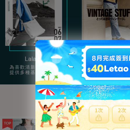
Lala Begin
Clutch
為喜歡清新簡約風的女孩
提供很多充滿男性
提供多種基本單品穿搭。
復古服飾配件