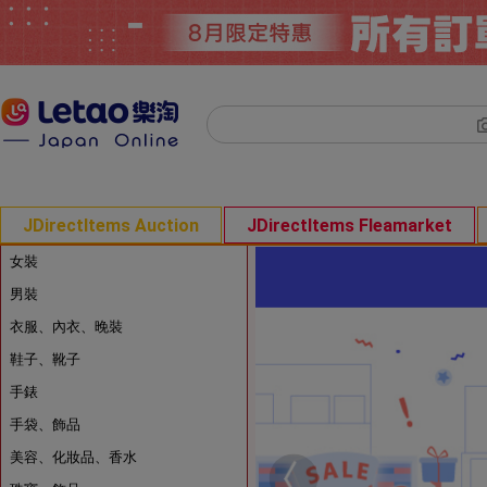
JDirectItems Auction
JDirectItems Fleamarket
女裝
男裝
衣服、內衣、晚裝
鞋子、靴子
手錶
手袋、飾品
美容、化妝品、香水