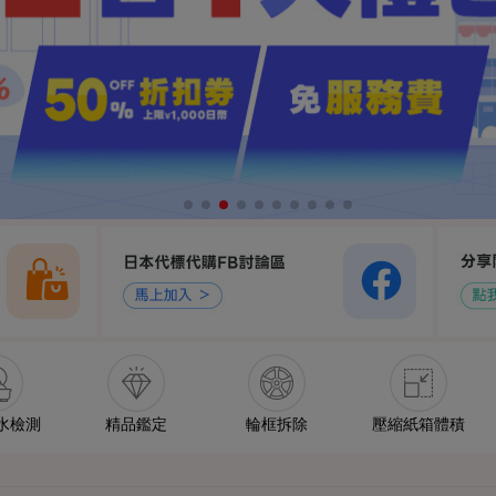
水檢測
精品鑑定
輪框拆除
壓縮紙箱體積