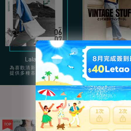
Lala Begin
Clutch
為喜歡清新簡約風的女孩
提供很多充滿男性
提供多種基本單品穿搭。
復古服飾配件