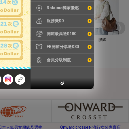
Rakuma獨家優惠
服務費$0
開箱最高送$180
手錶
包包、服飾
FB開箱分享送$30
會員分級制度
s-日本人氣男女服飾及選物
Onward crosset- 流行女裝專賣店