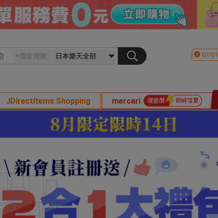
07/01
JDirectItems Shopping
mercari