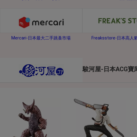
2026年8月1日上午00:00開始至
每人單一帳號每日只可簽到1次
本月每完成簽到7次
，系統會即時發
本月簽到活動最多可獲得「$40 Leta
Mercari-日本最大二手跳蚤市場
Freaksstore-日本高
會員需完成手機認證才可參加本活動
Letao Dollar使用規則：
Letao Dollar使用期限至發放後
Letao Dollar可於「JDire
與商品金額。
駿河屋-日本ACG寶
Letao Dollar不可用於購
類現金商品、日本寄日本之訂單
使用Letao Dollar之委託單
Dollar使用期限不會延長。
Letao 保有所有變更、修改