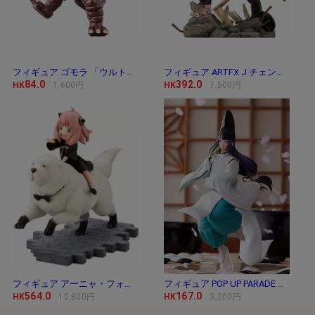
フィギュア ゴモラ 「ウルトラマン」 ウルトラ
フィギュア ARTFX J チェンソーマン 「チェンソー
84.0
392.0
HK
1,600円
HK
7,500円
フィギュア アーニャ・フォージャー＆ボンド・
フィギュア POP UP PARADE 藤原佐為 「ヒカルの碁」
564.0
167.0
HK
10,800円
HK
3,200円