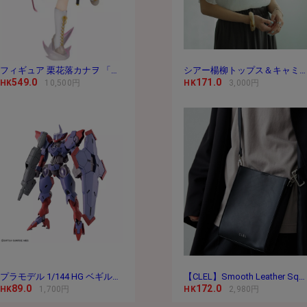
フィギュア 栗花落カナヲ 「鬼滅の刃」 1/8 PVC＆
シアー楊柳トップス＆キャミセット
549.0
171.0
HK
10,500円
HK
3,000円
プラモデル 1/144 HG ベギルペンデ 「機動戦士ガ
【CLEL】Smooth Leather Square Shoulder Bag / スムースレ
89.0
172.0
HK
1,700円
HK
2,980円