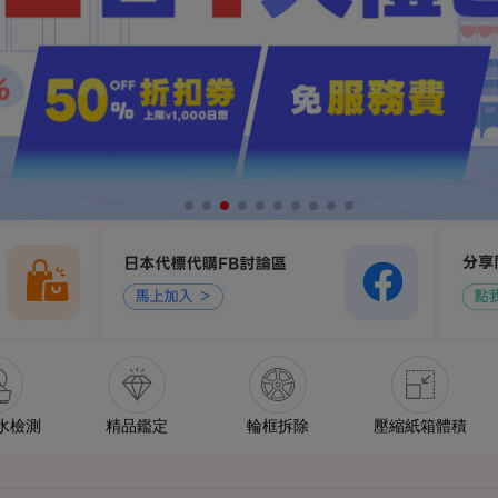
水檢測
精品鑑定
輪框拆除
壓縮紙箱體積