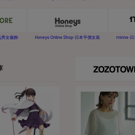
2026年8月31日晚上23:59結束。
，逾期不得補簽。
放「$10 Letao Dollar」至會員帳戶中。
o Dollar」。
minne
人氣男女服飾
Honeys Online Shop-日本平價女裝
，若要參加APP加碼活動，可掃瞄QRcode下載APP。
第30日之晚上23:59。
ctItems Auction」、「日本商城代購」 「第一次付款」使用，可折抵服務費
庫
買商品為「門票、優惠券、住宿券、禮券、儲值卡……等等」、48小時外付款、
。
，如因價格不符、缺貨、非Letao因素(退貨不會歸還)退單者，退回的Letao
或提前終止之權利，如有變更恕不另行通知，將以官網公告為準。