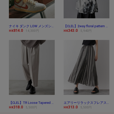
ナイキ ダンク LOW メンズシューズ / Nike Dunk Low Me
【CLEL】2way floral pattern drape short sleeve shirt/2way 花
814.0
343.0
HK
14,300円
HK
5,940円
【CLEL】TR Loose Tapered Slacks / TR ルーズテーパード
エアリーリラックスフレアスカート/171747
318.0
313.0
HK
5,500円
HK
5,500円