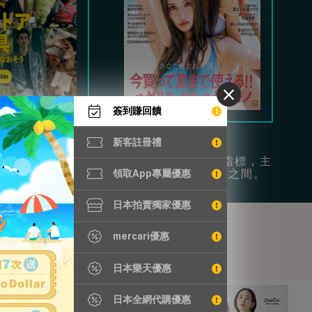
簽到賺回饋
Begin
Vivi
新客註冊禮
時尚和日常休閒為
年輕女性的流行指標，主
供豐富穿搭參考。
打可愛和成熟風之間。
領取App專屬優惠
日本拍賣獨家優惠
mercari優惠
日本樂天優惠
日本全網代購優惠