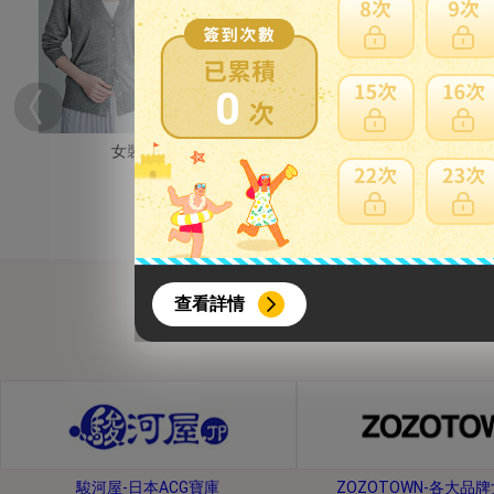
0
女裝
男裝
{literal}
{/literal}
查看詳情
【8月簽到活動】
駿河屋-日本ACG寶庫
ZOZOTOWN-各大品
活動期間：