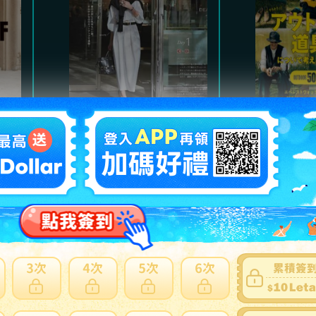
Marisol
魅力的
氣質高雅都會風格，及職
以經典
。
場服裝、日常休閒穿搭。
主，提
熱門商品