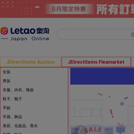
JDirectItems Auction
JDirectItems Fleamarket
女裝
男裝
衣服、內衣、晚裝
鞋子、靴子
手錶
手袋、飾品
美容、化妝品、香水