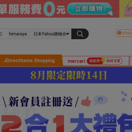
07/01
JDirectItems Shopping
mercari