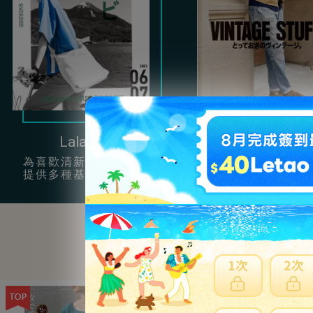
Lala Begin
Clutch
為喜歡清新簡約風的女孩
提供很多充滿男性
提供多種基本單品穿搭。
復古服飾配件