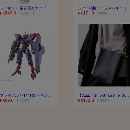
フィギュア 栗花落カナヲ 「鬼滅の刃」 1/8 PVC＆
シアー楊柳トップス＆キャミセット
549.0
171.0
HK
10,500円
HK
3,000円
プラモデル 1/144 HG ベギルペンデ 「機動戦士ガ
【CLEL】Smooth Leather Square Shoulder Bag / スムースレ
89.0
172.0
HK
1,700円
HK
2,980円