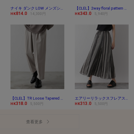
ナイキ ダンク LOW メンズシューズ / Nike Dunk Low Me
【CLEL】2way floral pattern drape short sleeve shirt/2way 花
814.0
343.0
HK
14,300円
HK
5,940円
【CLEL】TR Loose Tapered Slacks / TR ルーズテーパード
エアリーリラックスフレアスカート/171747
318.0
313.0
HK
5,500円
HK
5,500円
查看更多