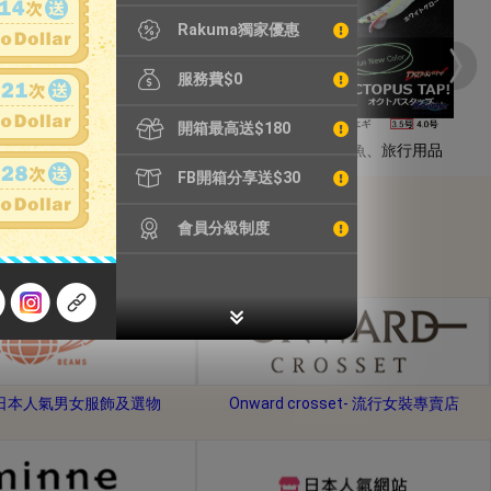
Rakuma獨家優惠
服務費$0
開箱最高送$180
家庭電器
戶外、釣魚、旅行用品
FB開箱分享送$30
會員分級制度
s-日本人氣男女服飾及選物
Onward crosset- 流行女裝專賣店