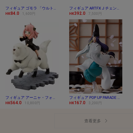
フィギュア ゴモラ 「ウルトラマン」 ウルトラ
フィギュア ARTFX J チェンソーマン 「チェンソー
84.0
392.0
HK
1,600円
HK
7,500円
フィギュア アーニャ・フォージャー＆ボンド・
フィギュア POP UP PARADE 藤原佐為 「ヒカルの碁」
564.0
167.0
HK
10,800円
HK
3,200円
查看更多