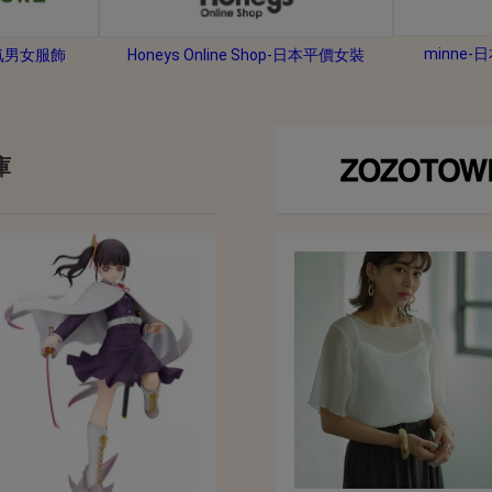
2026年8月31日晚上23:59結束。
，逾期不得補簽。
minne
人氣男女服飾
Honeys Online Shop-日本平價女裝
放「$10 Letao Dollar」至會員帳戶中。
o Dollar」。
，若要參加APP加碼活動，可掃瞄QRcode下載APP。
庫
第30日之晚上23:59。
ctItems Auction」、「日本商城代購」 「第一次付款」使用，可折抵服務費
買商品為「門票、優惠券、住宿券、禮券、儲值卡……等等」、48小時外付款、
。
，如因價格不符、缺貨、非Letao因素(退貨不會歸還)退單者，退回的Letao
或提前終止之權利，如有變更恕不另行通知，將以官網公告為準。