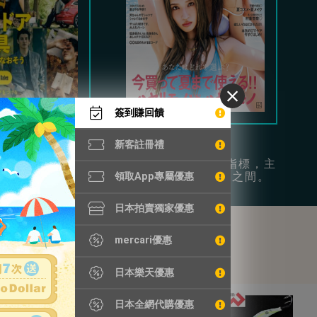
簽到賺回饋
Begin
Vivi
新客註冊禮
時尚和日常休閒為
年輕女性的流行指標，主
供豐富穿搭參考。
打可愛和成熟風之間。
領取App專屬優惠
日本拍賣獨家優惠
mercari優惠
日本樂天優惠
日本全網代購優惠