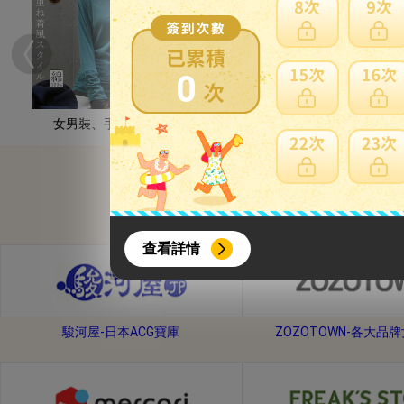
0
女男裝、手錶配件
男裝
{literal}
{/literal}
查看詳情
駿河屋-日本ACG寶庫
ZOZOTOWN-各大品
【8月簽到活動】
活動期間：