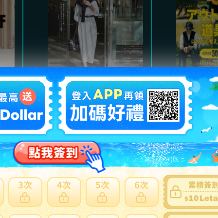
Marisol
魅力的
氣質高雅都會風格，及職
以經典
。
場服裝、日常休閒穿搭。
主，提
熱門商品