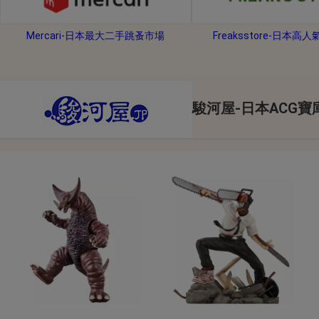
2026年8月1日上午00:00開始至
每人單一帳號每日只可簽到1次
Mercari-日本最大二手跳蚤市場
Freaksstore-日本高
本月每完成簽到7次
，系統會即時發
本月簽到活動最多可獲得「$40 Leta
會員需完成手機認證才可參加本活動
駿河屋-日本ACG寶
Letao Dollar使用規則：
Letao Dollar使用期限至發放後
Letao Dollar可於「JDire
與商品金額。
Letao Dollar不可用於購
類現金商品、日本寄日本之訂單
使用Letao Dollar之委託單
Dollar使用期限不會延長。
Letao 保有所有變更、修改