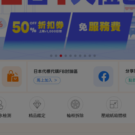
水檢測
精品鑑定
輪框拆除
壓縮紙箱體積