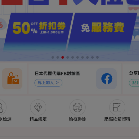
水檢測
精品鑑定
輪框拆除
壓縮紙箱體積