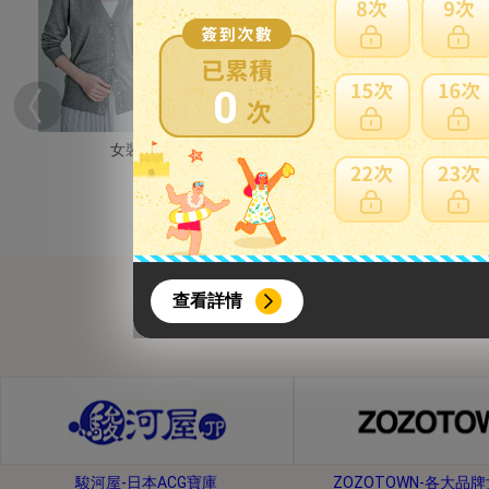
0
女裝
男裝
{literal}
{/literal}
查看詳情
【8月簽到活動】
駿河屋-日本ACG寶庫
ZOZOTOWN-各大品
活動期間：