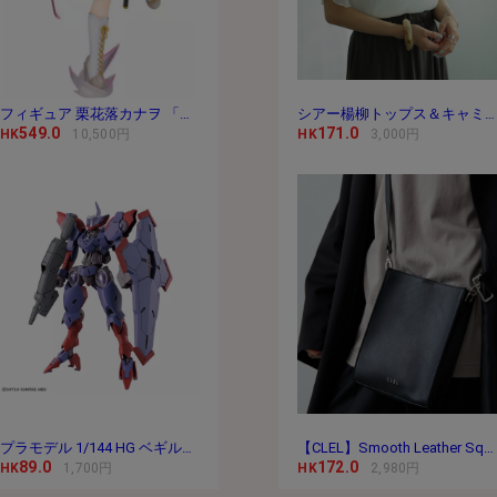
フィギュア 栗花落カナヲ 「鬼滅の刃」 1/8 PVC＆
シアー楊柳トップス＆キャミセット
549.0
171.0
HK
10,500円
HK
3,000円
プラモデル 1/144 HG ベギルペンデ 「機動戦士ガ
【CLEL】Smooth Leather Square Shoulder Bag / スムースレ
89.0
172.0
HK
1,700円
HK
2,980円