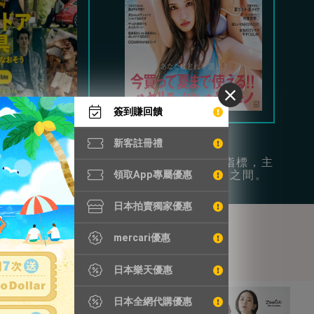
簽到賺回饋
Begin
Vivi
新客註冊禮
時尚和日常休閒為
年輕女性的流行指標，主
供豐富穿搭參考。
打可愛和成熟風之間。
領取App專屬優惠
日本拍賣獨家優惠
mercari優惠
日本樂天優惠
日本全網代購優惠