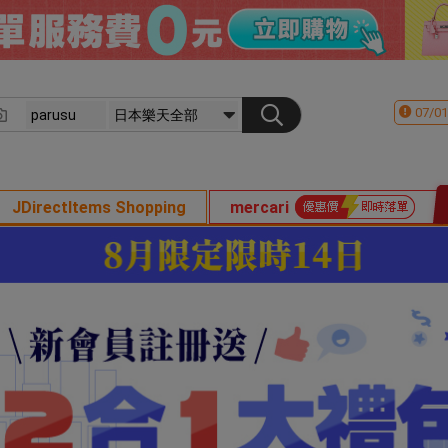
07/01
JDirectItems Shopping
mercari