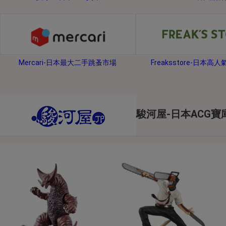
2026年8月1日上午00:00開始至
每人單一帳號每日只可簽到1次
本月每完成簽到7次
，系統會即時發
本月簽到活動最多可獲得「$40 Leta
Mercari-日本最大二手跳蚤市場
Freaksstore-日本高
會員需完成手機認證才可參加本活動
Letao Dollar使用規則：
Letao Dollar使用期限至發放後
Letao Dollar可於「JDire
與商品金額。
駿河屋-日本ACG寶
Letao Dollar不可用於購
類現金商品、日本寄日本之訂單
使用Letao Dollar之委託單
Dollar使用期限不會延長。
Letao 保有所有變更、修改