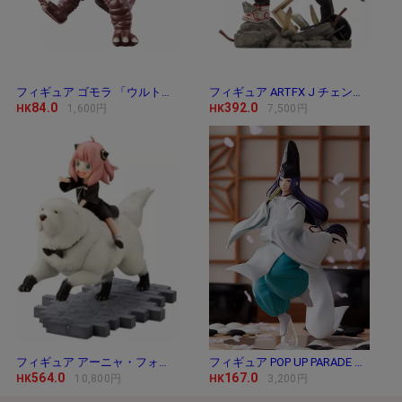
フィギュア ゴモラ 「ウルトラマン」 ウルトラ
フィギュア ARTFX J チェンソーマン 「チェンソー
84.0
392.0
HK
1,600円
HK
7,500円
フィギュア アーニャ・フォージャー＆ボンド・
フィギュア POP UP PARADE 藤原佐為 「ヒカルの碁」
564.0
167.0
HK
10,800円
HK
3,200円