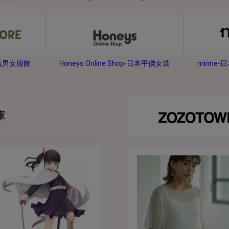
2026年8月31日晚上23:59結束。
，逾期不得補簽。
放「$10 Letao Dollar」至會員帳戶中。
o Dollar」。
minne
人氣男女服飾
Honeys Online Shop-日本平價女裝
，若要參加APP加碼活動，可掃瞄QRcode下載APP。
第30日之晚上23:59。
ctItems Auction」、「日本商城代購」 「第一次付款」使用，可折抵服務費
庫
買商品為「門票、優惠券、住宿券、禮券、儲值卡……等等」、48小時外付款、
。
，如因價格不符、缺貨、非Letao因素(退貨不會歸還)退單者，退回的Letao
或提前終止之權利，如有變更恕不另行通知，將以官網公告為準。