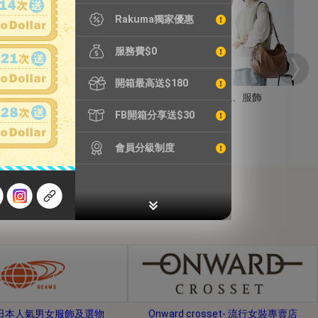
Rakuma獨家優惠
服務費$0
開箱最高送$180
手錶
包包、服飾
FB開箱分享送$30
會員分級制度
s-日本人氣男女服飾及選物
Onward crosset- 流行女裝專賣店