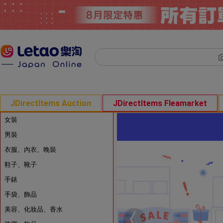
JDirectItems Auction
JDirectItems Fleamarket
女裝
男裝
衣服、內衣、晚裝
鞋子、靴子
手錶
手袋、飾品
美容、化妝品、香水