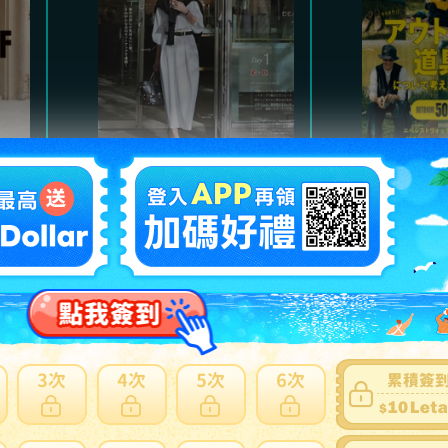
Marisol
魅力的
氣質高雅都會風格，及職
以經典
。
場服裝、日常休閒穿搭。
主，提
熱門商品