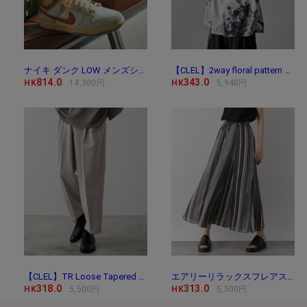
ナイキ ダンク LOW メンズシューズ / Nike Dunk Low Me
【CLEL】2way floral pattern drape short sleeve shirt/2way 花
814.0
343.0
HK
14,300円
HK
5,940円
【CLEL】TR Loose Tapered Slacks / TR ルーズテーパード
エアリーリラックスフレアスカート/171747
318.0
313.0
HK
5,500円
HK
5,500円