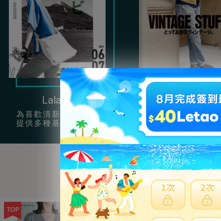
Lala Begin
Clutch
為喜歡清新簡約風的女孩
提供很多充滿男性
提供多種基本單品穿搭。
復古服飾配件