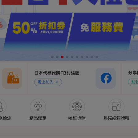
水檢測
精品鑑定
輪框拆除
壓縮紙箱體積