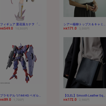
フィギュア 栗花落カナヲ 「鬼滅の刃」 1/8 PVC＆
シアー楊柳トップス＆キャミセット
549.0
171.0
HK
10,500円
HK
3,000円
プラモデル 1/144 HG ベギルペンデ 「機動戦士ガ
【CLEL】Smooth Leather Square Shoulder Bag / スムースレ
89.0
172.0
HK
1,700円
HK
2,980円