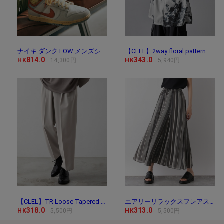
ナイキ ダンク LOW メンズシューズ / Nike Dunk Low Me
【CLEL】2way floral pattern drape short sleeve shirt/2way 花
814.0
343.0
HK
14,300円
HK
5,940円
【CLEL】TR Loose Tapered Slacks / TR ルーズテーパード
エアリーリラックスフレアスカート/171747
318.0
313.0
HK
5,500円
HK
5,500円