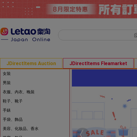
JDirectItems Auction
JDirectItems Fleamarket
女裝
男裝
衣服、內衣、晚裝
鞋子、靴子
手錶
手袋、飾品
美容、化妝品、香水