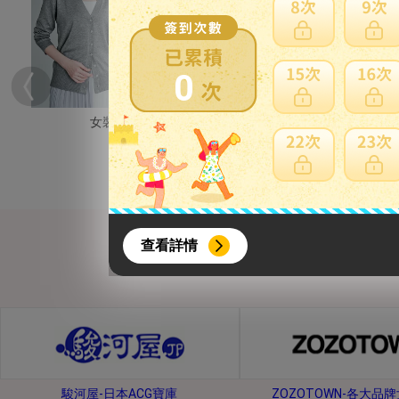
0
女裝
男裝
{literal}
{/literal}
查看詳情
【8月簽到活動】
駿河屋-日本ACG寶庫
ZOZOTOWN-各大品
活動期間：