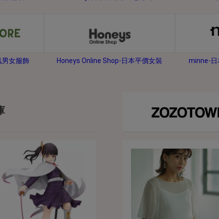
2026年8月31日晚上23:59結束。
，逾期不得補簽。
放「$10 Letao Dollar」至會員帳戶中。
o Dollar」。
minne
人氣男女服飾
Honeys Online Shop-日本平價女裝
，若要參加APP加碼活動，可掃瞄QRcode下載APP。
第30日之晚上23:59。
ctItems Auction」、「日本商城代購」 「第一次付款」使用，可折抵服務費
庫
買商品為「門票、優惠券、住宿券、禮券、儲值卡……等等」、48小時外付款、
。
，如因價格不符、缺貨、非Letao因素(退貨不會歸還)退單者，退回的Letao
或提前終止之權利，如有變更恕不另行通知，將以官網公告為準。