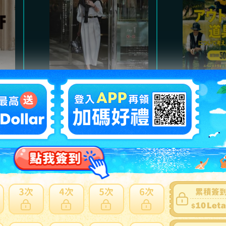
Marisol
魅力的
氣質高雅都會風格，及職
以經典
。
場服裝、日常休閒穿搭。
主，提
熱門商品