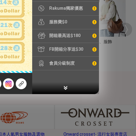
Rakuma獨家優惠
服務費$0
開箱最高送$180
手錶
包包、服飾
FB開箱分享送$30
會員分級制度
s-日本人氣男女服飾及選物
Onward crosset- 流行女裝專賣店