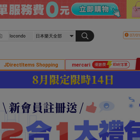
07/01
JDirectItems Shopping
mercari