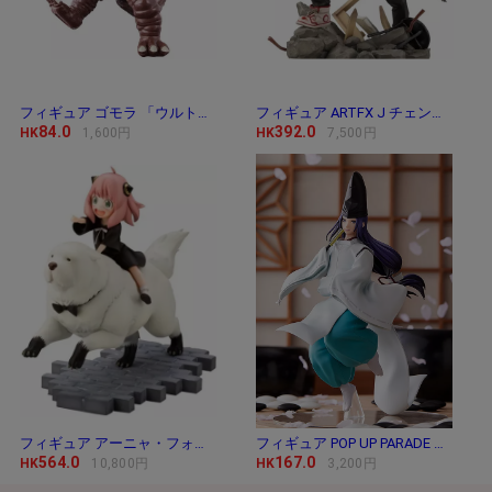
フィギュア ゴモラ 「ウルトラマン」 ウルトラ
フィギュア ARTFX J チェンソーマン 「チェンソー
84.0
392.0
HK
1,600円
HK
7,500円
フィギュア アーニャ・フォージャー＆ボンド・
フィギュア POP UP PARADE 藤原佐為 「ヒカルの碁」
564.0
167.0
HK
10,800円
HK
3,200円