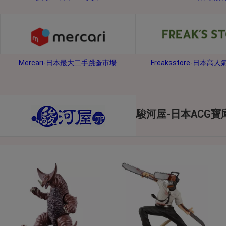
2026年8月1日上午00:00開始至
每人單一帳號每日只可簽到1次
本月每完成簽到7次
，系統會即時發
本月簽到活動最多可獲得「$40 Leta
Mercari-日本最大二手跳蚤市場
Freaksstore-日本高
會員需完成手機認證才可參加本活動
Letao Dollar使用規則：
Letao Dollar使用期限至發放後
Letao Dollar可於「JDire
與商品金額。
駿河屋-日本ACG寶
Letao Dollar不可用於購
類現金商品、日本寄日本之訂單
使用Letao Dollar之委託單
Dollar使用期限不會延長。
Letao 保有所有變更、修改