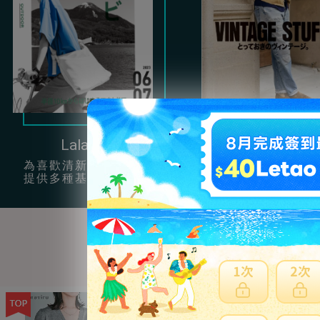
Lala Begin
Clutch
為喜歡清新簡約風的女孩
提供很多充滿男性
提供多種基本單品穿搭。
復古服飾配件