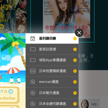
簽到賺回饋
Begin
Vivi
新客註冊禮
時尚和日常休閒為
年輕女性的流行指標，主
供豐富穿搭參考。
打可愛和成熟風之間。
領取App專屬優惠
日本拍賣獨家優惠
mercari優惠
日本樂天優惠
日本全網代購優惠