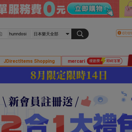
07/01
JDirectItems Shopping
mercari