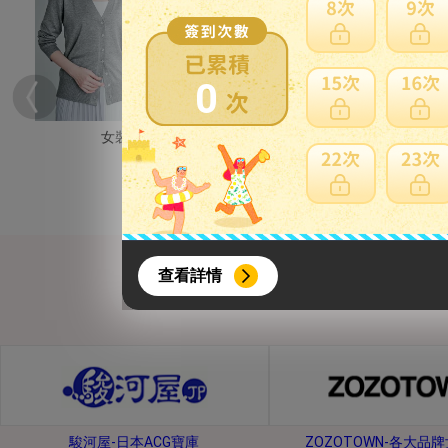
0
女裝
男裝
{literal}
{/literal}
查看詳情
【8月簽到活動】
駿河屋-日本ACG寶庫
ZOZOTOWN-各大品
活動期間：