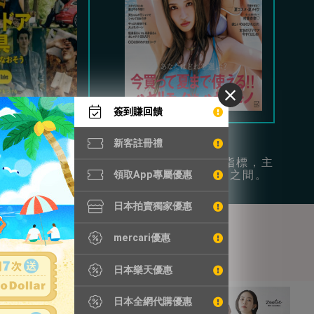
簽到賺回饋
Begin
Vivi
新客註冊禮
時尚和日常休閒為
年輕女性的流行指標，主
供豐富穿搭參考。
打可愛和成熟風之間。
領取App專屬優惠
日本拍賣獨家優惠
mercari優惠
日本樂天優惠
日本全網代購優惠