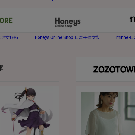
2026年8月31日晚上23:59結束。
，逾期不得補簽。
放「$10 Letao Dollar」至會員帳戶中。
o Dollar」。
minne
人氣男女服飾
Honeys Online Shop-日本平價女裝
，若要參加APP加碼活動，可掃瞄QRcode下載APP。
第30日之晚上23:59。
ctItems Auction」、「日本商城代購」 「第一次付款」使用，可折抵服務費
庫
買商品為「門票、優惠券、住宿券、禮券、儲值卡……等等」、48小時外付款、
。
，如因價格不符、缺貨、非Letao因素(退貨不會歸還)退單者，退回的Letao
或提前終止之權利，如有變更恕不另行通知，將以官網公告為準。