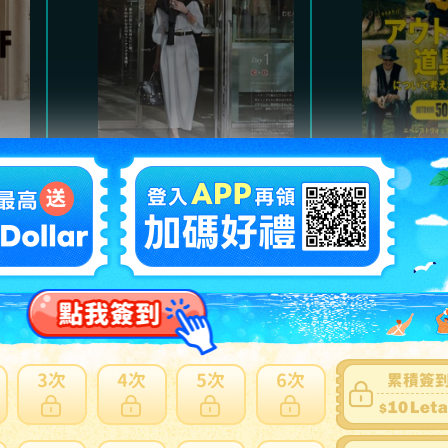
Marisol
魅力的
氣質高雅都會風格，及職
以經典
。
場服裝、日常休閒穿搭。
主，提
熱門商品