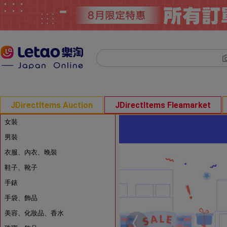
JDirectItems Auction
JDirectItems Fleamarket
女裝
男裝
衣服、內衣、晚裝
鞋子、靴子
手錶
手袋、飾品
美容、化妝品、香水