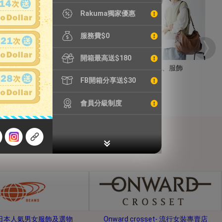
Rakuma獨家優惠
服務費$0
開箱最高送$180
手錶
包包、服飾
FB開箱分享送$30
會員分級制度
s-日本人氣男女服飾及選物
Onward crosset- 流行女裝專賣店