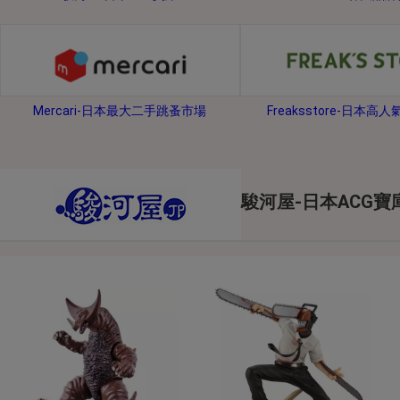
2026年8月1日上午00:00開始至
每人單一帳號每日只可簽到1次
本月每完成簽到7次
，系統會即時發
本月簽到活動最多可獲得「$40 Leta
Mercari-日本最大二手跳蚤市場
Freaksstore-日本高
會員需完成手機認證才可參加本活動
Letao Dollar使用規則：
Letao Dollar使用期限至發放後
Letao Dollar可於「JDire
與商品金額。
駿河屋-日本ACG寶
Letao Dollar不可用於購
類現金商品、日本寄日本之訂單
使用Letao Dollar之委託單
Dollar使用期限不會延長。
Letao 保有所有變更、修改