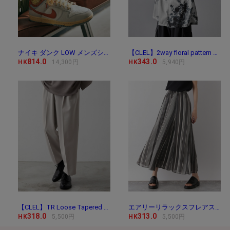
ナイキ ダンク LOW メンズシューズ / Nike Dunk Low Me
【CLEL】2way floral pattern drape short sleeve shirt/2way 花
814.0
343.0
HK
14,300円
HK
5,940円
【CLEL】TR Loose Tapered Slacks / TR ルーズテーパード
エアリーリラックスフレアスカート/171747
318.0
313.0
HK
5,500円
HK
5,500円