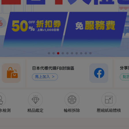
水檢測
精品鑑定
輪框拆除
壓縮紙箱體積