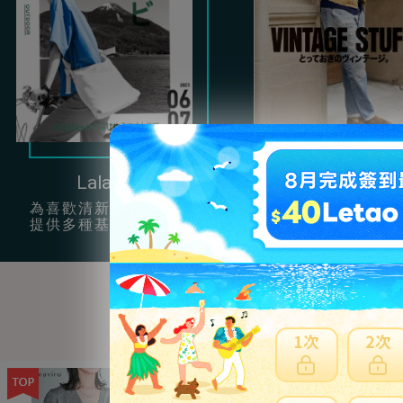
Lala Begin
Clutch
為喜歡清新簡約風的女孩
提供很多充滿男性
提供多種基本單品穿搭。
復古服飾配件