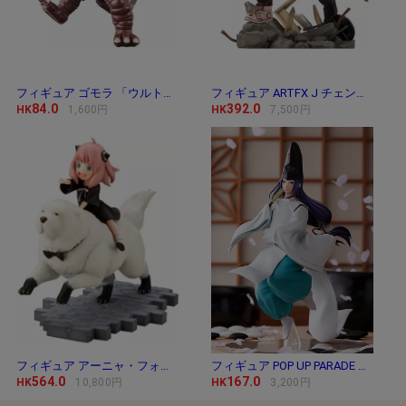
フィギュア ゴモラ 「ウルトラマン」 ウルトラ
フィギュア ARTFX J チェンソーマン 「チェンソー
84.0
392.0
HK
1,600円
HK
7,500円
フィギュア アーニャ・フォージャー＆ボンド・
フィギュア POP UP PARADE 藤原佐為 「ヒカルの碁」
564.0
167.0
HK
10,800円
HK
3,200円