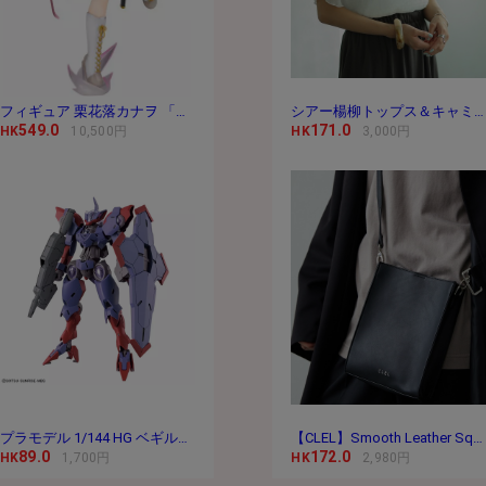
フィギュア 栗花落カナヲ 「鬼滅の刃」 1/8 PVC＆
シアー楊柳トップス＆キャミセット
549.0
171.0
HK
10,500円
HK
3,000円
プラモデル 1/144 HG ベギルペンデ 「機動戦士ガ
【CLEL】Smooth Leather Square Shoulder Bag / スムースレ
89.0
172.0
HK
1,700円
HK
2,980円