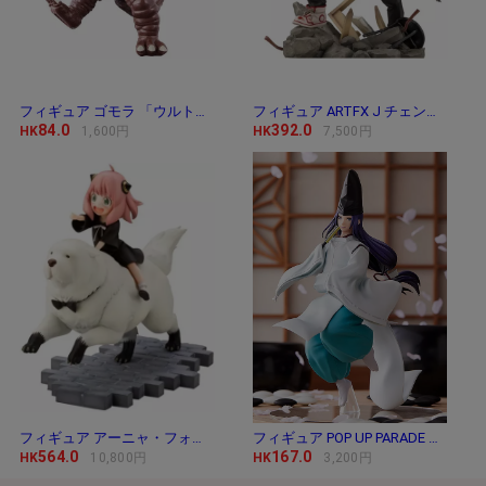
フィギュア ゴモラ 「ウルトラマン」 ウルトラ
フィギュア ARTFX J チェンソーマン 「チェンソー
84.0
392.0
HK
1,600円
HK
7,500円
フィギュア アーニャ・フォージャー＆ボンド・
フィギュア POP UP PARADE 藤原佐為 「ヒカルの碁」
564.0
167.0
HK
10,800円
HK
3,200円