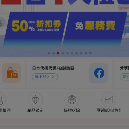
水檢測
精品鑑定
輪框拆除
壓縮紙箱體積