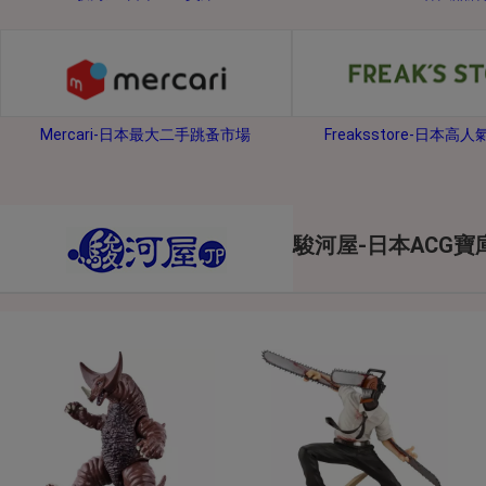
2026年8月1日上午00:00開始至
每人單一帳號每日只可簽到1次
本月每完成簽到7次
，系統會即時發
本月簽到活動最多可獲得「$40 Leta
Mercari-日本最大二手跳蚤市場
Freaksstore-日本高
會員需完成手機認證才可參加本活動
Letao Dollar使用規則：
Letao Dollar使用期限至發放後
Letao Dollar可於「JDire
與商品金額。
駿河屋-日本ACG寶
Letao Dollar不可用於購
類現金商品、日本寄日本之訂單
使用Letao Dollar之委託單
Dollar使用期限不會延長。
Letao 保有所有變更、修改