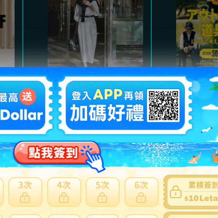
Marisol
魅力的
氣質高雅都會風格，及職
以經典
。
場服裝、日常休閒穿搭。
主，提
熱門商品