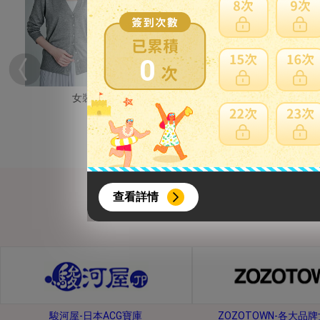
0
女裝
男裝
{literal}
{/literal}
查看詳情
【8月簽到活動】
駿河屋-日本ACG寶庫
ZOZOTOWN-各大品
活動期間：