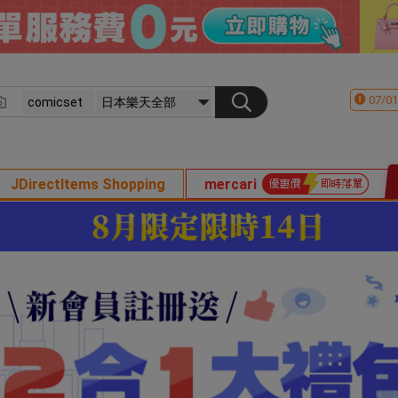
07/01
JDirectItems Shopping
mercari