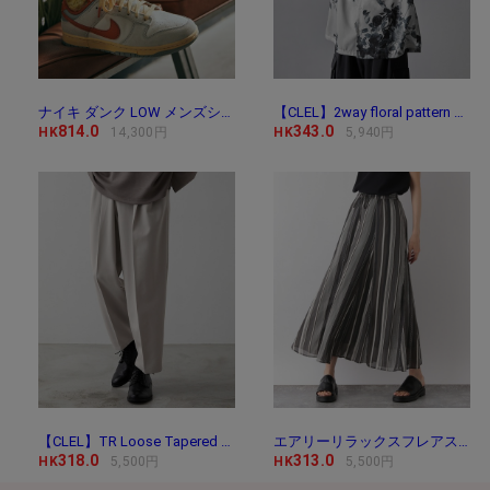
ナイキ ダンク LOW メンズシューズ / Nike Dunk Low Me
【CLEL】2way floral pattern drape short sleeve shirt/2way 花
814.0
343.0
HK
14,300円
HK
5,940円
【CLEL】TR Loose Tapered Slacks / TR ルーズテーパード
エアリーリラックスフレアスカート/171747
318.0
313.0
HK
5,500円
HK
5,500円