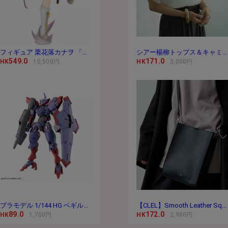
フィギュア 栗花落カナヲ 「鬼滅の刃」 1/8 PVC＆
シアー楊柳トップス＆キャミセット
549.0
171.0
HK
10,500円
HK
3,000円
プラモデル 1/144 HG ベギルペンデ 「機動戦士ガ
【CLEL】Smooth Leather Square Shoulder Bag / スムースレ
89.0
172.0
HK
1,700円
HK
2,980円