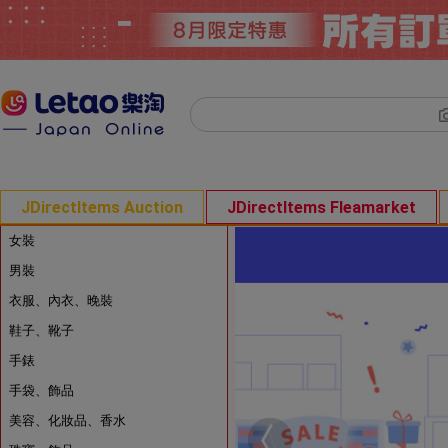
JDirectItems Auction
JDirectItems Fleamarket
女裝
男裝
衣服、內衣、晚裝
鞋子、靴子
手錶
手袋、飾品
美容、化妝品、香水