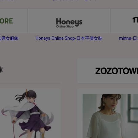
2026年8月31日晚上23:59結束。
，逾期不得補簽。
放「$10 Letao Dollar」至會員帳戶中。
o Dollar」。
minne
人氣男女服飾
Honeys Online Shop-日本平價女裝
，若要參加APP加碼活動，可掃瞄QRcode下載APP。
第30日之晚上23:59。
ctItems Auction」、「日本商城代購」 「第一次付款」使用，可折抵服務費
庫
買商品為「門票、優惠券、住宿券、禮券、儲值卡……等等」、48小時外付款、
。
，如因價格不符、缺貨、非Letao因素(退貨不會歸還)退單者，退回的Letao
或提前終止之權利，如有變更恕不另行通知，將以官網公告為準。