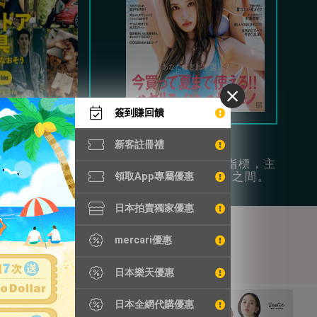
簽到賺回饋
Begin
Vivi
新客註冊禮
時尚和日常休閒為
年輕女性的流行指標，主
供豐富穿搭參考。
打可愛和成熟風之間。
領取App專屬優惠
日本拍賣獨家優惠
mercari優惠
日本樂天優惠
日本全網代購優惠