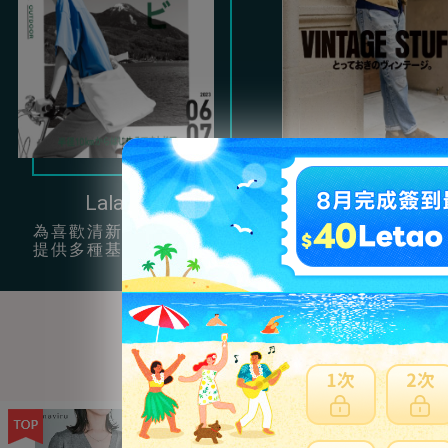
Lala Begin
Clutch
為喜歡清新簡約風的女孩
提供很多充滿男性
提供多種基本單品穿搭。
復古服飾配件