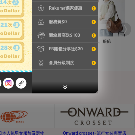
Rakuma獨家優惠
服務費$0
開箱最高送$180
手錶
包包、服飾
FB開箱分享送$30
會員分級制度
s-日本人氣男女服飾及選物
Onward crosset- 流行女裝專賣店