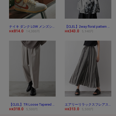
ナイキ ダンク LOW メンズシューズ / Nike Dunk Low Me
【CLEL】2way floral pattern drape short sleeve shirt/2way 花
814.0
343.0
HK
14,300円
HK
5,940円
【CLEL】TR Loose Tapered Slacks / TR ルーズテーパード
エアリーリラックスフレアスカート/171747
318.0
313.0
HK
5,500円
HK
5,500円