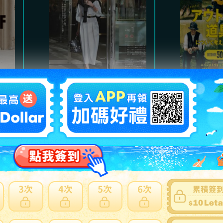
Marisol
魅力的
氣質高雅都會風格，及職
以經典
。
場服裝、日常休閒穿搭。
主，提
熱門商品