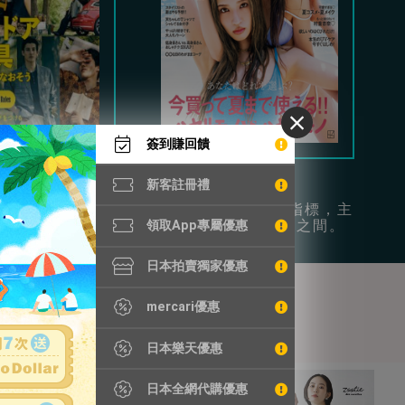
簽到賺回饋
Begin
Vivi
新客註冊禮
時尚和日常休閒為
年輕女性的流行指標，主
供豐富穿搭參考。
打可愛和成熟風之間。
領取App專屬優惠
日本拍賣獨家優惠
mercari優惠
日本樂天優惠
日本全網代購優惠