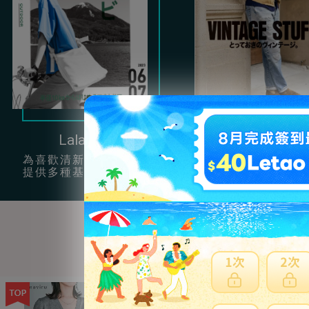
Lala Begin
Clutch
為喜歡清新簡約風的女孩
提供很多充滿男性
提供多種基本單品穿搭。
復古服飾配件