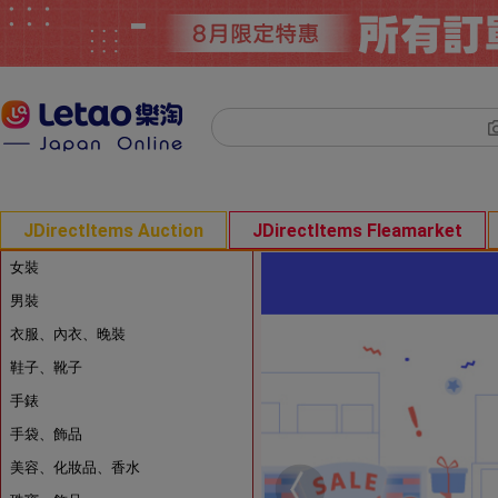
JDirectItems Auction
JDirectItems Fleamarket
女裝
男裝
衣服、內衣、晚裝
鞋子、靴子
手錶
手袋、飾品
美容、化妝品、香水