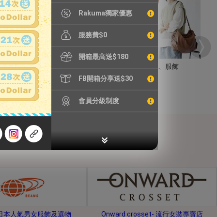
Rakuma獨家優惠
服務費$0
開箱最高送$180
手錶
包包、服飾
FB開箱分享送$30
會員分級制度
s-日本人氣男女服飾及選物
Onward crosset- 流行女裝專賣店