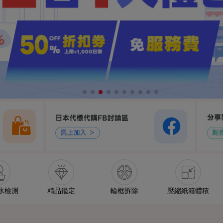
水檢測
精品鑑定
輪框拆除
壓縮紙箱體積