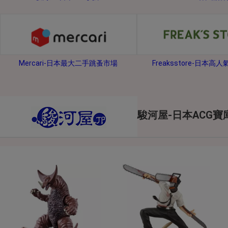
2026年8月1日上午00:00開始至
每人單一帳號每日只可簽到1次
本月每完成簽到7次
，系統會即時發
本月簽到活動最多可獲得「$40 Leta
Mercari-日本最大二手跳蚤市場
Freaksstore-日本高
會員需完成手機認證才可參加本活動
Letao Dollar使用規則：
Letao Dollar使用期限至發放後
Letao Dollar可於「JDire
與商品金額。
駿河屋-日本ACG寶
Letao Dollar不可用於購
類現金商品、日本寄日本之訂單
使用Letao Dollar之委託單
Dollar使用期限不會延長。
Letao 保有所有變更、修改