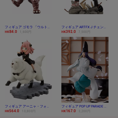
フィギュア ゴモラ 「ウルトラマン」 ウルトラ
フィギュア ARTFX J チェンソーマン 「チェンソー
84.0
392.0
HK
1,600円
HK
7,500円
フィギュア アーニャ・フォージャー＆ボンド・
フィギュア POP UP PARADE 藤原佐為 「ヒカルの碁」
564.0
167.0
HK
10,800円
HK
3,200円