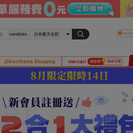
07/01
JDirectItems Shopping
mercari