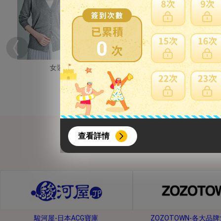
0
女裝
男裝
{literal}
{/literal}
查看詳情
【8月簽到活動】
駿河屋-日本ACG寶庫
ZOZOTOWN-各大品
活動期間：