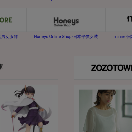
2026年8月31日晚上23:59結束。
，逾期不得補簽。
放「$10 Letao Dollar」至會員帳戶中。
o Dollar」。
minne
人氣男女服飾
Honeys Online Shop-日本平價女裝
，若要參加APP加碼活動，可掃瞄QRcode下載APP。
第30日之晚上23:59。
ctItems Auction」、「日本商城代購」 「第一次付款」使用，可折抵服務費
庫
買商品為「門票、優惠券、住宿券、禮券、儲值卡……等等」、48小時外付款、
。
，如因價格不符、缺貨、非Letao因素(退貨不會歸還)退單者，退回的Letao
或提前終止之權利，如有變更恕不另行通知，將以官網公告為準。