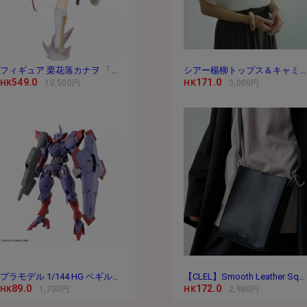
フィギュア 栗花落カナヲ 「鬼滅の刃」 1/8 PVC＆
シアー楊柳トップス＆キャミセット
549.0
171.0
HK
10,500円
HK
3,000円
プラモデル 1/144 HG ベギルペンデ 「機動戦士ガ
【CLEL】Smooth Leather Square Shoulder Bag / スムースレ
89.0
172.0
HK
1,700円
HK
2,980円