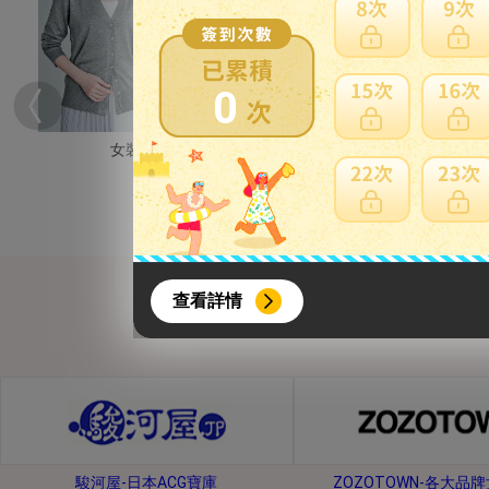
0
女裝
男裝
{literal}
{/literal}
查看詳情
【8月簽到活動】
駿河屋-日本ACG寶庫
ZOZOTOWN-各大品
活動期間：