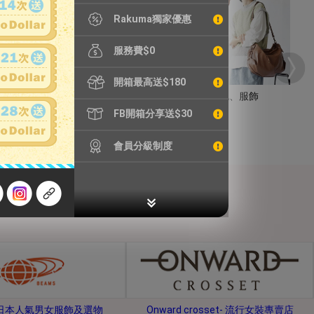
Rakuma獨家優惠
服務費$0
開箱最高送$180
手錶
包包、服飾
FB開箱分享送$30
會員分級制度
s-日本人氣男女服飾及選物
Onward crosset- 流行女裝專賣店