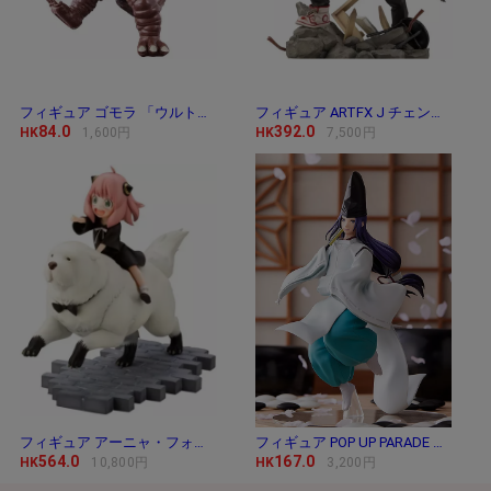
フィギュア ゴモラ 「ウルトラマン」 ウルトラ
フィギュア ARTFX J チェンソーマン 「チェンソー
84.0
392.0
HK
1,600円
HK
7,500円
フィギュア アーニャ・フォージャー＆ボンド・
フィギュア POP UP PARADE 藤原佐為 「ヒカルの碁」
564.0
167.0
HK
10,800円
HK
3,200円