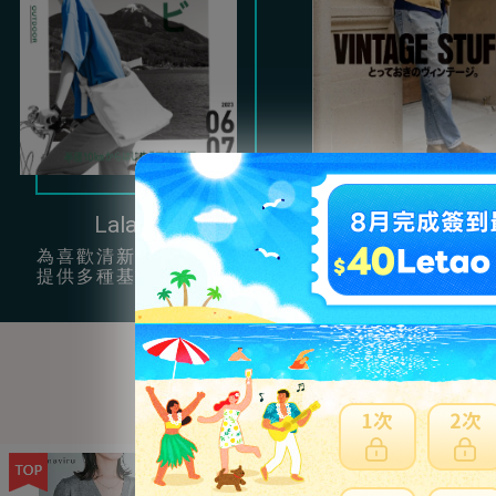
Lala Begin
Clutch
為喜歡清新簡約風的女孩
提供很多充滿男性
提供多種基本單品穿搭。
復古服飾配件