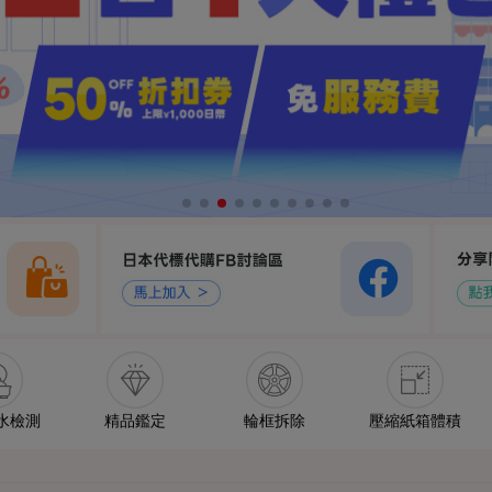
水檢測
精品鑑定
輪框拆除
壓縮紙箱體積