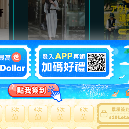
Marisol
魅力的
氣質高雅都會風格，及職
以經典
。
場服裝、日常休閒穿搭。
主，提
熱門商品