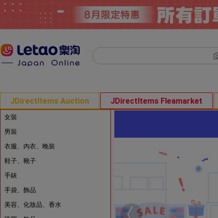
JDirectItems Auction
JDirectItems Fleamarket
女裝
男裝
衣服、內衣、晚裝
鞋子、靴子
手錶
手袋、飾品
美容、化妝品、香水