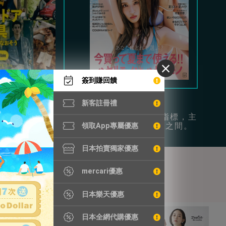
簽到賺回饋
Begin
Vivi
新客註冊禮
時尚和日常休閒為
年輕女性的流行指標，主
供豐富穿搭參考。
打可愛和成熟風之間。
領取App專屬優惠
日本拍賣獨家優惠
mercari優惠
日本樂天優惠
日本全網代購優惠