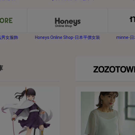
2026年8月31日晚上23:59結束。
，逾期不得補簽。
放「$10 Letao Dollar」至會員帳戶中。
o Dollar」。
minne
人氣男女服飾
Honeys Online Shop-日本平價女裝
，若要參加APP加碼活動，可掃瞄QRcode下載APP。
第30日之晚上23:59。
ctItems Auction」、「日本商城代購」 「第一次付款」使用，可折抵服務費
庫
買商品為「門票、優惠券、住宿券、禮券、儲值卡……等等」、48小時外付款、
。
，如因價格不符、缺貨、非Letao因素(退貨不會歸還)退單者，退回的Letao
或提前終止之權利，如有變更恕不另行通知，將以官網公告為準。