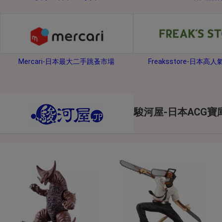
2026年8月1日上午00:00開始至
每人單一帳號每日只可簽到1次
本月每完成簽到7次
，系統會即時發
本月簽到活動最多可獲得「$40 Leta
Mercari-日本最大二手跳蚤市場
Freaksstore-日本高
會員需完成手機認證才可參加本活動
Letao Dollar使用規則：
Letao Dollar使用期限至發放後
Letao Dollar可於「JDire
與商品金額。
駿河屋-日本ACG寶
Letao Dollar不可用於購
類現金商品、日本寄日本之訂單
使用Letao Dollar之委託單
Dollar使用期限不會延長。
Letao 保有所有變更、修改