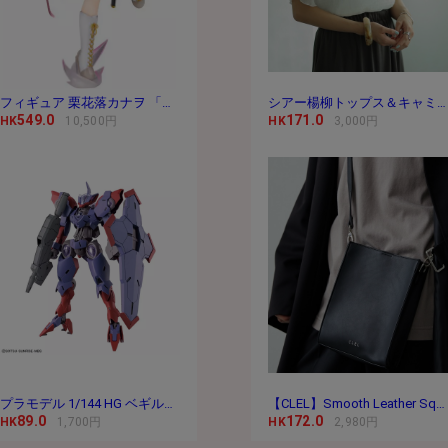
フィギュア 栗花落カナヲ 「鬼滅の刃」 1/8 PVC＆
シアー楊柳トップス＆キャミセット
549.0
171.0
HK
10,500円
HK
3,000円
プラモデル 1/144 HG ベギルペンデ 「機動戦士ガ
【CLEL】Smooth Leather Square Shoulder Bag / スムースレ
89.0
172.0
HK
1,700円
HK
2,980円