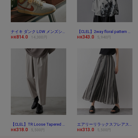
ナイキ ダンク LOW メンズシューズ / Nike Dunk Low Me
【CLEL】2way floral pattern drape short sleeve shirt/2way 花
814.0
343.0
HK
14,300円
HK
5,940円
【CLEL】TR Loose Tapered Slacks / TR ルーズテーパード
エアリーリラックスフレアスカート/171747
318.0
313.0
HK
5,500円
HK
5,500円