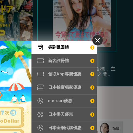
簽到賺回饋
Begin
Vivi
新客註冊禮
時尚和日常休閒為
年輕女性的流行指標，主
供豐富穿搭參考。
打可愛和成熟風之間。
領取App專屬優惠
日本拍賣獨家優惠
mercari優惠
日本樂天優惠
日本全網代購優惠