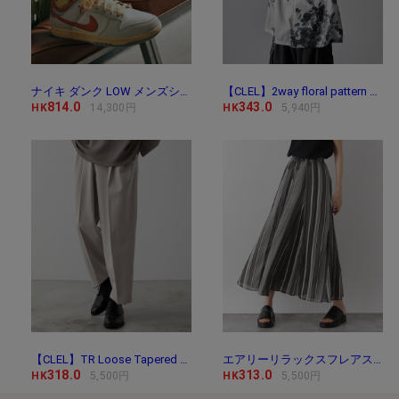
ナイキ ダンク LOW メンズシューズ / Nike Dunk Low Me
【CLEL】2way floral pattern drape short sleeve shirt/2way 花
814.0
343.0
HK
14,300円
HK
5,940円
【CLEL】TR Loose Tapered Slacks / TR ルーズテーパード
エアリーリラックスフレアスカート/171747
318.0
313.0
HK
5,500円
HK
5,500円