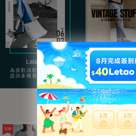
Lala Begin
Clutch
為喜歡清新簡約風的女孩
提供很多充滿男性
提供多種基本單品穿搭。
復古服飾配件