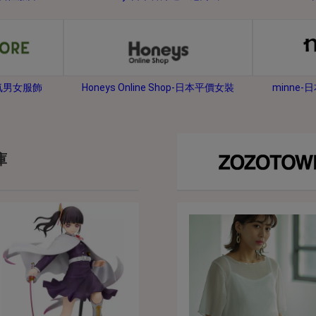
2026年8月31日晚上23:59結束。
，逾期不得補簽。
放「$10 Letao Dollar」至會員帳戶中。
o Dollar」。
minne
人氣男女服飾
Honeys Online Shop-日本平價女裝
，若要參加APP加碼活動，可掃瞄QRcode下載APP。
第30日之晚上23:59。
ctItems Auction」、「日本商城代購」 「第一次付款」使用，可折抵服務費
庫
買商品為「門票、優惠券、住宿券、禮券、儲值卡……等等」、48小時外付款、
。
，如因價格不符、缺貨、非Letao因素(退貨不會歸還)退單者，退回的Letao
或提前終止之權利，如有變更恕不另行通知，將以官網公告為準。