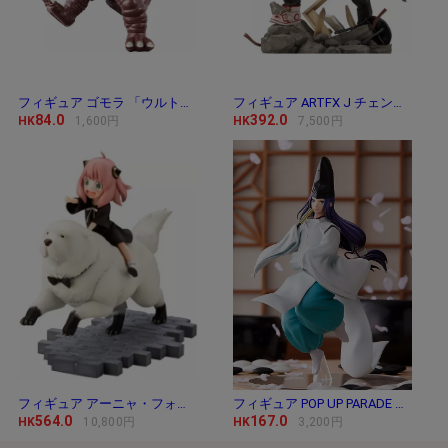
フィギュア ゴモラ 「ウルトラマン」 ウルトラ
フィギュア ARTFX J チェンソーマン 「チェンソー
84.0
392.0
HK
1,600円
HK
7,500円
フィギュア アーニャ・フォージャー＆ボンド・
フィギュア POP UP PARADE 藤原佐為 「ヒカルの碁」
564.0
167.0
HK
10,800円
HK
3,200円