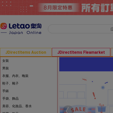
JDirectItems Auction
JDirectItems Fleamarket
女裝
男裝
衣服、內衣、晚裝
鞋子、靴子
手錶
手袋、飾品
美容、化妝品、香水