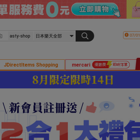
07/01
JDirectItems Shopping
mercari