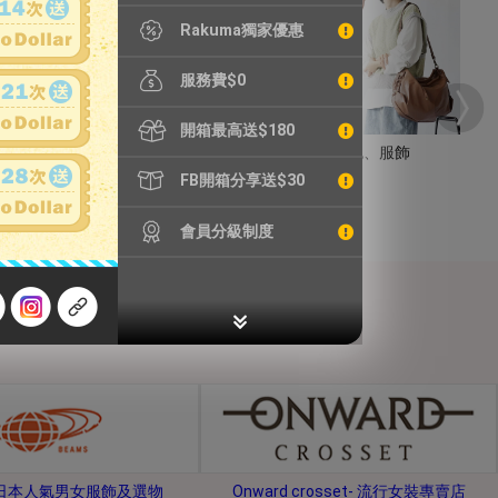
Rakuma獨家優惠
服務費$0
開箱最高送$180
手錶
包包、服飾
FB開箱分享送$30
會員分級制度
s-日本人氣男女服飾及選物
Onward crosset- 流行女裝專賣店