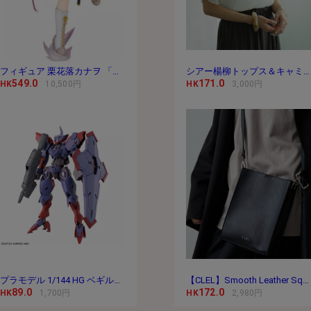
フィギュア 栗花落カナヲ 「鬼滅の刃」 1/8 PVC＆
シアー楊柳トップス＆キャミセット
549.0
171.0
HK
10,500円
HK
3,000円
プラモデル 1/144 HG ベギルペンデ 「機動戦士ガ
【CLEL】Smooth Leather Square Shoulder Bag / スムースレ
89.0
172.0
HK
1,700円
HK
2,980円