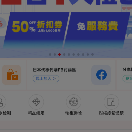
水檢測
精品鑑定
輪框拆除
壓縮紙箱體積