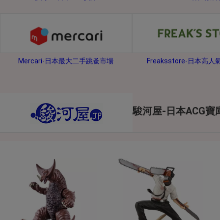
2026年8月1日上午00:00開始至
每人單一帳號每日只可簽到1次
本月每完成簽到7次
，系統會即時發
本月簽到活動最多可獲得「$40 Leta
Mercari-日本最大二手跳蚤市場
Freaksstore-日本高
會員需完成手機認證才可參加本活動
Letao Dollar使用規則：
Letao Dollar使用期限至發放後
Letao Dollar可於「JDire
與商品金額。
駿河屋-日本ACG寶
Letao Dollar不可用於購
類現金商品、日本寄日本之訂單
使用Letao Dollar之委託單
Dollar使用期限不會延長。
Letao 保有所有變更、修改