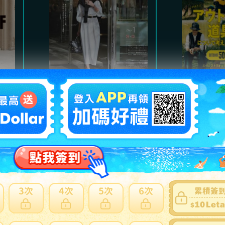
Marisol
魅力的
氣質高雅都會風格，及職
以經典
。
場服裝、日常休閒穿搭。
主，提
熱門商品