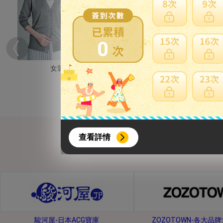
0
女裝
男裝
{literal}
{/literal}
查看詳情
【8月簽到活動】
駿河屋-日本ACG寶庫
ZOZOTOWN-各大品
活動期間：