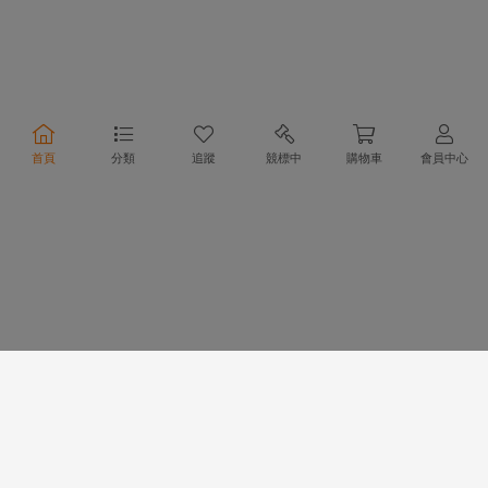
合作夥伴
首頁
分類
追蹤
競標中
購物車
會員中心
物流方式
支付方式
行動購物