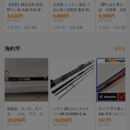
【佳香】林正太郎 赤志
古丹波 イッチン 波文 う
【夢たま】希少 十
野ぐい呑 共箱 共布 栞 本
るか壺 / 古民芸 幕末 明
紀 古琉球 古典焼
物保証
治 柳宗悦 日本民藝館
ーサー 獅子置物 
4,620円
8,000円
8,805円
付 高さ19.5㎝/壺
HK 242.6
HK 420
HK 462.3
焼 珍品 時代物☆
出價
15
剩餘
6日
出價
13
剩餘
5日
出價
6
剩餘
5日
海釣竿
看更多
新製品 キハダ、カツ
シマノ 20コルトスナイ
ダイワ 月下美人 AJI
オ、 クエ, アラ ス
パーXR S100XH-3 ★未
68L-S R スピニング
タンディング 2ピー
使用品★ SHIMANO
ース DAIWA ライ
20,500円
19,500円
561円
ス グラスロッド
COLTSNIPER XR ３ピー
ム アジングロッド 
HK 1076.3
HK 1023.8
HK 29.5
ス パックロッド ヒラマ
ング アジ メバル 