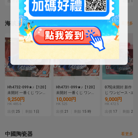
出價
26
剩餘
4日
出價
26
剩餘
5日
出價
24
剩餘
14 
海賊王
看更多
Hh4732-099★♪【120】
Hh4731-099★♪【120】
075)未開封 新作 
未開封 一番くじ ワンピ
未開封 一番くじ ワンピ
じ ワンピース -エ
ース エルバフ編 GIANT
ース エルバフ編 GIANT
編- GIANT BASH!! V
9,250円
10,000円
9,000円
BASH!! Vol.2 D賞 ブロギ
BASH!! Vol.2 D賞 ブロギ
D賞 ブロギー
HK 485.6
HK 525
HK 472.5
ー MASTERLISE
ー MASTERLISE
MASTERLISE EXPI
出價
25
剩餘
1日
出價
21
剩餘
15 時
出價
17
剩餘
2日
EXPIECE
EXPIECE
フィギュア ②
中國陶瓷器
看更多