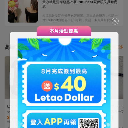
天涼就是要穿發熱衣啊! tutuheat既保暖又具時尚
BE@RBRICK，三個擺在一起比較，還挺有趣的。
感
天涼就是要穿件發熱衣好保暖。這次透過樂淘，代購一
件tutuheat無地肩出し8分袖，比起一般跑單幫代購需要
780元，到letao樂淘日本代購一件只要360元，等於買一
送一，非常划算，也讓我忍不住一次入手二件。
高爾夫球杆
看更多
ピン スコッツデールテ
日本仕様2026年newフ
ベンタスブルー テ
ック アリーブルーオン
ジクラＴＲＡＶＩＬ７５
ーメイドスリーブ付
セット PING
硬さS/6本セット未使用
ライバー用
31,500円
25,001円
6,338円
SCOTTSDALE TEC
HK 1653.8
HK 1312.6
HK 332.8
ALLY BLUE ONSET