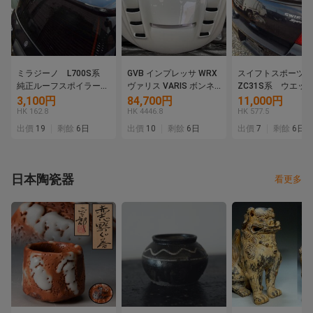
ミラジーノ L700S系
GVB インプレッサ WRX
スイフトスポーツ
純正ルーフスポイラー
ヴァリス VARIS ボンネ
ZC31S系 ウエッ
ハイマウント付き リア
ット GRB GVB [26QF10]
ボン製 トランクス
3,100円
84,700円
11,000円
スポイラー １円売り切
ラー １円売り切り
HK 162.8
HK 4446.8
HK 577.5
り
好品 カーボンスポ
出價
19
剩餘
6日
出價
10
剩餘
6日
出價
7
剩餘
6日
ー レア品
日本陶瓷器
看更多