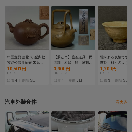
中国宜興 唐物 何道洪 款
【夢たま】煎茶道具 民
雅味ある表情です！
紫砂松鼠葡萄壺 朱泥 急
国期 岩如 銘 篆刻山
前期 粉引のような
須 栗鼠 葡萄 急須 茶壺
水陰刻文 提手急須 最
やわらか手盃 高台
10,501円
3,300円
1,200円
大振り 宜興紫砂壺 煎茶
大幅15.5㎝/中国古玩
釉！これからも育つ
HK 551.3
HK 173.3
HK 63
道具 中国古玩
唐物 白泥☆
口縁に窯疵あるもう
出價
4
剩餘
5日
出價
4
剩餘
5日
出價
3
剩餘
5日
い無疵完品です！
汽車外裝套件
看更多