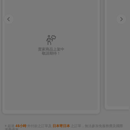
賣家商品上架中
敬請期待！
※ 超過
48小時
外付款之訂單及
日本寄日本
之訂單，無法參加免服務費及國際
運費優惠。