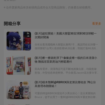
※ 合作賣家商品有含材積商品或符合大型商品限制，仍會產生材積費用。
開箱分享
看更多
(影片)超狂開箱！美國大聯盟30支球隊30頂球帽一
次開好開滿
你有在看美國職棒大聯盟比賽嗎?不，應該問你支持哪一
個球隊呢?台灣人很喜歡看MLB比賽，而能打進MLB的台
灣好手像是王建民、 林子偉、陳偉殷等人，可都被稱為
「台灣之光」啊! 除了看球賽，很多人喜歡周邊商品，例
(影片)擦一擦就乾淨了! 像橡皮檫一樣的日本清潔小
如帽子。這次，樂淘「亂開二人組」一次要為大家開箱
物 難搞浴室廚房油污輕鬆應付
大聯盟30支球隊30頂球帽 ......一次開好開滿，別太羨慕
他們喔。
因為有需求，清潔用品可是不斷地推陳出新，功能愈做
愈強，外型也愈來愈輕便。平台會員Jason這次要分享
三個日本清潔小物，分別是利用日本櫻島上面噴發的火
山灰做成的清潔橡皮擦、用柑橘精油製成的金屬像皮檫
(影片)積木熊BE@RBRICK與史努比聯名款 70公分
與排水管清潔條，成份都純天然，尺寸也都做得小，就
高查理布朗開箱！
跟橡皮擦一樣，只要擦一擦，就可以把難搞油污清理乾
淨……
可愛的BE@RBRICK攻陷不少男女的心！這次來開箱的
Bruce，從平台買了一隻BE@RBRICK與卡通史努比聯名
的查理布朗，尺寸是量產中最大的，為1000%，約70公
分高。他也另外帶來了尺寸100%與400%的