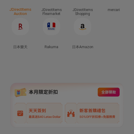
JDirectItems
JDirectItems
JDirectItems
mercari
Auction
Fleamarket
Shopping
日本樂天
Rakuma
日本Amazon