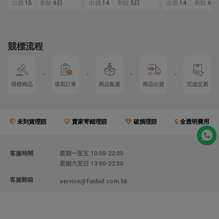
出價
15
剩餘
6日
出價
14
剩餘
5日
出價
14
剩餘
6日
サ 青物 ショアジギング
等
ロッド
競標流程
>
>
>
>
得標商品
填寫訂單
商品集運
商品出貨
完成交易
未到貨理賠
賣家寄錯理賠
破損理賠
全透明費用
客服時間
星期一至五 10:00-22:00
星期六至日 13:00-22:00
客服郵箱
service@funbid.com.hk
聯絡我們